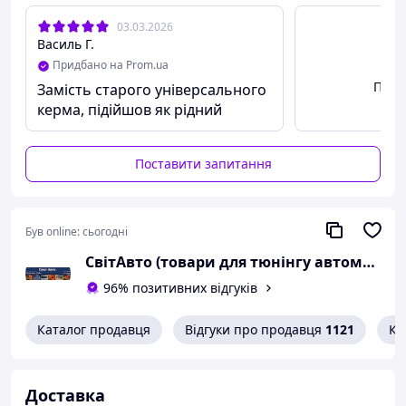
03.03.2026
Василь Г.
Придбано на Prom.ua
Пере
Замість старого універсального
керма, підійшов як рідний
Поставити запитання
Був online:
сьогодні
СвітАвто (товари для тюнінгу автомобілів ВАЗ)
96% позитивних відгуків
Каталог продавця
Відгуки про продавця
1121
Ко
Доставка