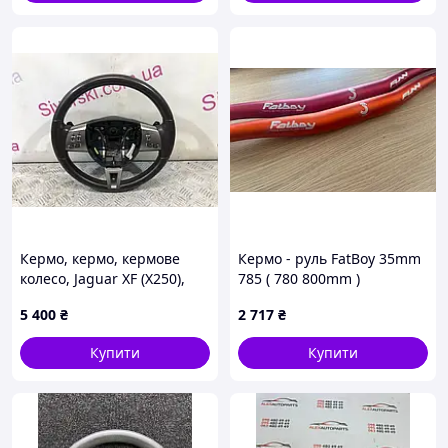
Кермо, кермо, кермове
Кермо - руль FatBoy 35mm
колесо, Jaguar XF (X250),
785 ( 780 800mm )
2007-2012, 8X23ABAMS
5 400
₴
2 717
₴
Купити
Купити