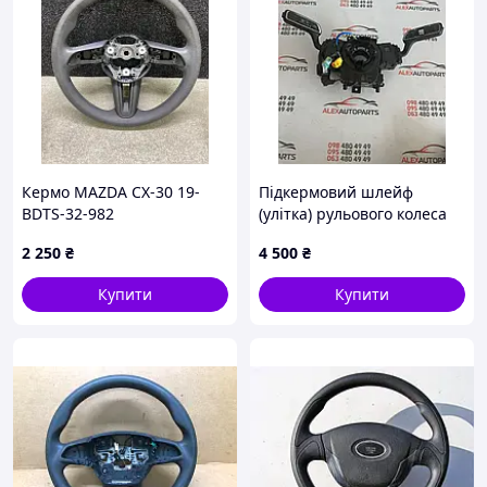
Кермо MAZDA CX-30 19-
Підкермовий шлейф
BDTS-32-982
(улітка) рульового колеса
Ford / Lincoln OEM GN15-
2 250
₴
4 500
₴
14A664-CB
Купити
Купити