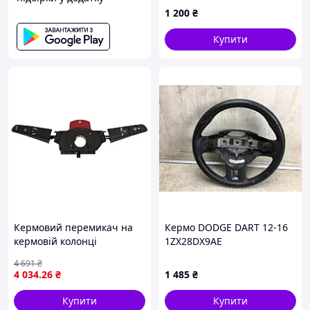
1 200
₴
Купити
Кермовий перемикач на
Кермо DODGE DART 12-16
кермовій колонці
1ZX28DX9AE
Volkswagen LT 1996-2006,
4 691
₴
для версії з верхнім
4 034
.26
₴
1 485
₴
вимикачем аварійної
сигналізації
Купити
Купити