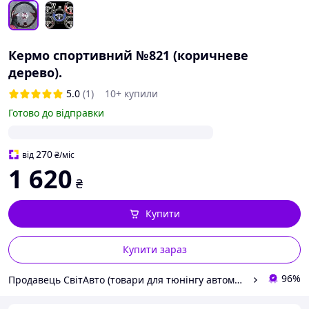
Кермо спортивний №821 (коричневе
дерево).
5.0
(1)
10+ купили
Готово до відправки
270
від
₴
/міс
1 620
₴
Купити
Купити зараз
96%
Продавець СвітАвто (товари для тюнінгу автомобілів ВАЗ)