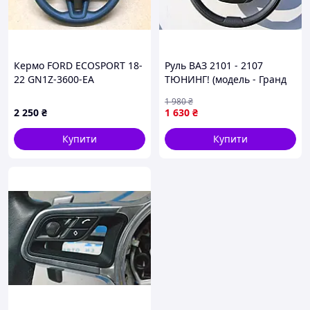
Кермо FORD ECOSPORT 18-
Руль ВАЗ 2101 - 2107
22 GN1Z-3600-EA
ТЮНИНГ! (модель - Гранд
Турбо карбон) (Сызрань
1 980
₴
Завод) Диаметр ф35см ПД
2 250
₴
1 630
₴
153712
Купити
Купити