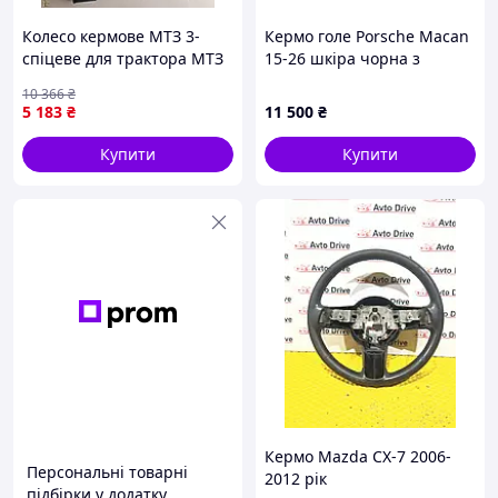
Колесо кермове МТЗ 3-
Кермо голе Porsche Macan
спіцеве для трактора МТЗ
15-26 шкіра чорна з
оригінальне для точного
підігрівом без накладок і
10 366
₴
керування
кнопок (02)
5 183
₴
11 500
₴
Купити
Купити
Кермо Mazda CX-7 2006-
Персональні товарні
2012 рік
підбірки у додатку