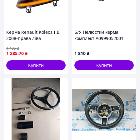
Керма Renault Koleos I II
Б/У Пелюстки керма
2008-права ліва
комплект A0999052001
MERCEDES-BENZ GLB X247
1 495
₴
19-23 (A0999051901)
1 285
.70
₴
1 810
₴
Купити
Купити