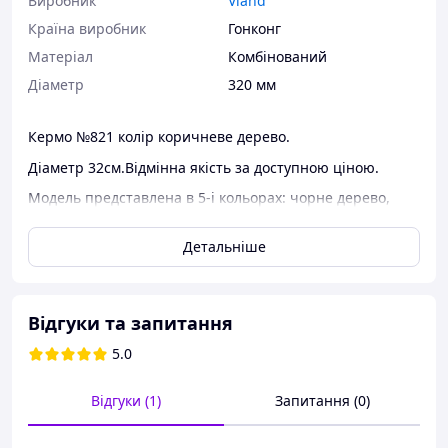
Виробник
Vland
Країна виробник
Гонконг
Матеріал
Комбінований
Діаметр
320 мм
Кермо №821 колір коричневе дерево.
Діаметр 32см.Відмінна якість за доступною ціною.
Модель представлена в 5-і кольорах: чорне дерево,
коричневе дерево, червоний, синій і хром. Прекрасний
вибір для тих, хто цінує сучасний дизайн, надійність
Детальніше
використаних у виготовленні матеріалів (гума і пластик)
і індивідуальний стиль. Прекрасна пропозиція для
човнів так і для автомобілів. Оплата при отриманні.
Відгуки та запитання
Товари для тюнінгу: спорт кермо
5.0
Відгуки (1)
Запитання (0)