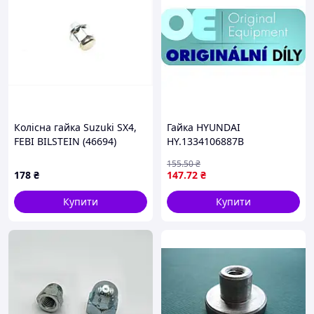
Колісна гайка Suzuki SX4,
Гайка HYUNDAI
FEBI BILSTEIN (46694)
HY.1334106887B
155
.50
₴
178
₴
147
.72
₴
Купити
Купити