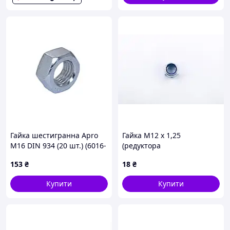
Гайка шестигранна Apro
Гайка М12 x 1,25
М16 DIN 934 (20 шт.) (6016-
(редуктора
2)
самоконтрольна) MIS, TM-
153
₴
18
₴
U-3430
Купити
Купити