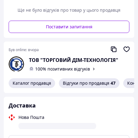
Ще не було відгуків про товар у цього продавця
Поставити запитання
Був online:
вчора
ТОВ "ТОРГОВИЙ ДІМ-ТЕХНОЛОГІЯ"
МАСА СТАЛЬНИХ ГАЕК З КРУПНИМ ШАГОМ РЕЗЬУ
100% позитивних відгуків
Каталог продавця
Відгуки про продавця
47
Конт
Доставка
Нова Пошта