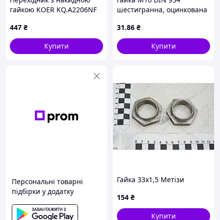
гайкою KOER KQ.A2206NF
шестигранна, оцинкована
PRESS-INOX AISI 304
кл.міц. 8,0
447
₴
31
.86
₴
22x1/2" (KR6339)
Купити
Купити
Гайка 33х1,5 Метізи
Персональні товарні
підбірки у додатку
154
₴
Купити