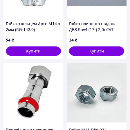
Гайка з кільцем Apro М14 x
Гайка оливного піддона
2мм (RG-142.0)
ДВЗ Rav4 (17-) 2,0i CVT
(9017906326) Toyota
54
₴
34
₴
Купити
Купити
Перехідник з накидною
Гайка М16 DIN 934