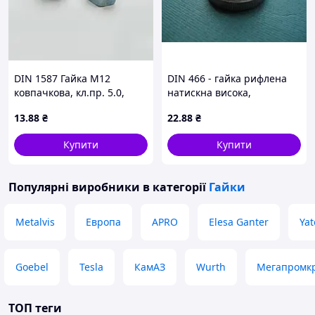
DIN 1587 Гайка М12
DIN 466 - гайка рифлена
ковпачкова, кл.пр. 5.0,
натискна висока,
оцинкована
нержавіюча сталь
13
.88
₴
22
.88
₴
Купити
Купити
Популярні виробники
в категорії
Гайки
Metalvis
Европа
APRO
Elesa Ganter
Yat
Goebel
Tesla
КамАЗ
Wurth
Мегапромк
ТОП теги