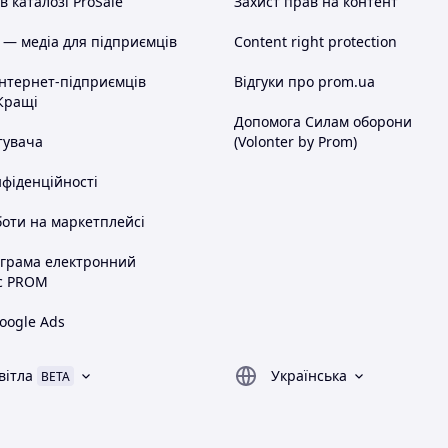
 каталозі ProSale
Захист прав на контент
 — медіа для підприємців
Content right protection
інтернет-підприємців
Відгуки про prom.ua
Кращі
Допомога Силам оборони
тувача
(Volonter by Prom)
нфіденційності
оти на маркетплейсі
ограма електронний
с PROM
oogle Ads
вітла
Українська
BETA