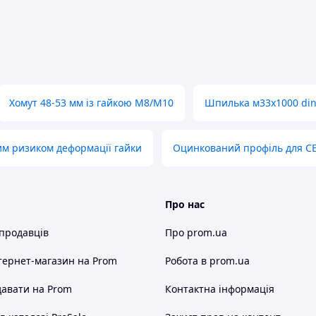
Хомут 48-53 мм із гайкою М8/М10
Шпилька м33х1000 din
им ризиком деформації гайки
Оцинкований профіль для С
Про нас
 продавців
Про prom.ua
тернет-магазин
на Prom
Робота в prom.ua
авати на Prom
Контактна інформація