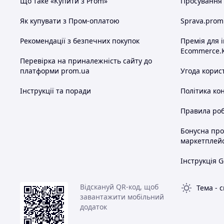
Що таке «Купити з Prom»
Просування в
Як купувати з Пром-оплатою
Sprava.prom
Рекомендації з безпечних покупок
Премія для 
Ecommerce.
Перевірка на приналежність сайту до
платформи prom.ua
Угода корис
Інструкції та поради
Політика ко
Правила роб
Бонусна пр
маркетплей
Інструкція G
Відскануй QR-код, щоб
Тема
-
с
завантажити мобільний
додаток