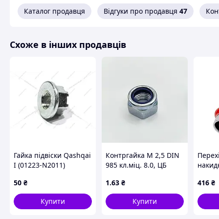
Каталог продавця
Відгуки про продавця
47
Кон
Схоже в інших продавців
Гайка підвіски Qashqai
Контргайка М 2,5 DIN
Перех
I (01223-N2011)
985 кл.міц. 8.0, ЦБ
накид
NISSAN
KOER 
50
₴
1
.63
₴
416
₴
PRESS
18x3/4
Купити
Купити