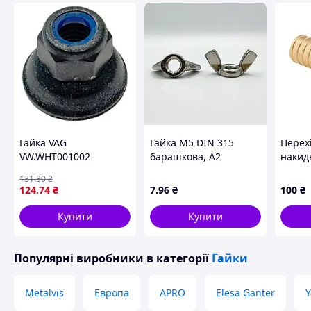
Гайка VAG
Гайка М5 DIN 315
Перехі
VW.WHT001002
барашкова, А2
накид
нержавіюча сталь
плоск
131
.30
₴
16(2.2
124
.74
₴
7
.96
₴
100
₴
KA.A06
Купити
Купити
Популярні виробники
в категорії
Гайки
Metalvis
Европа
APRO
Elesa Ganter
Y