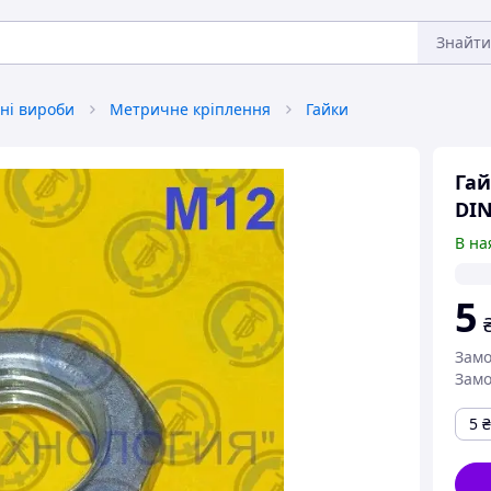
Знайти
ні вироби
Метричне кріплення
Гайки
Гай
DIN
В на
5
Замо
Замо
5
₴