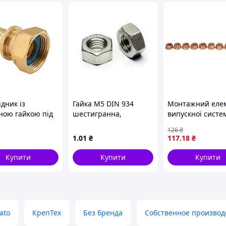
дник із
Гайка М5 DIN 934
Монтажний еле
ною гайкою під
шестигранна,
випускної систе
е ущільнення
нержавіюча, А2
(гайка), M8x1,25
126
₴
mm) x 1/2"F KOER
IVECO DAILY V,
1
.01
₴
117
.18
₴
F-16S (KR5866)
MERCEDES 124 (C
124 T-MODEL (S12
Купити
Купити
Купити
190 (W201), A
ato
КрепТех
Без бренда
Собственное производ