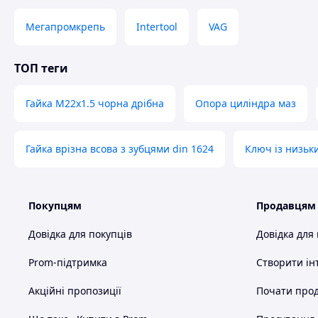
Мегапромкрепь
Intertool
VAG
ТОП теги
Гайка М22х1.5 чорна дрібна
Опора циліндра маз
Гайка врізна всова з зубцями din 1624
Ключ із низьк
Покупцям
Продавцям
Довідка для покупців
Довідка для
Prom-підтримка
Створити ін
Акційні пропозиції
Почати прод