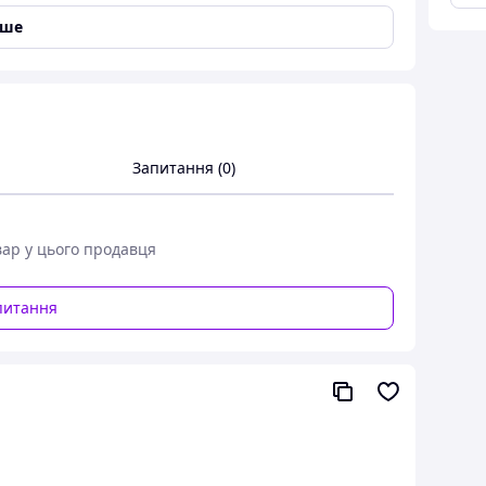
іше
Запитання (0)
вар у цього продавця
питання