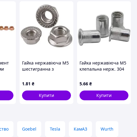
мент
Гайка нержавіюча М5
Гайка нержавіюча М5
ми
шестигранна з
клепальна нерж. 304
, 10шт
фланцем зубчаста
нерж. 304
1
.81
₴
5
.66
₴
124),
4),
Купити
Купити
ство
Goebel
Tesla
КамАЗ
Wurth