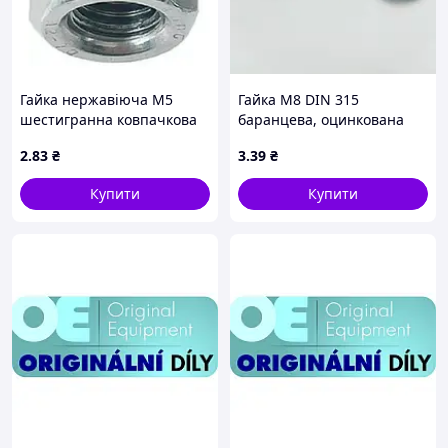
Гайка нержавіюча М5
Гайка М8 DIN 315
шестигранна ковпачкова
баранцева, оцинкована
нерж 304
2
.83
₴
3
.39
₴
Купити
Купити