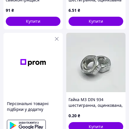
(N10286111) VAG
кл.міц. 8,0
91
₴
6
.51
₴
Купити
Купити
Гайка М3 DIN 934
Персональні товарні
шестигранна, оцинкована,
підбірки у додатку
кл.міц. 6,0
0
.20
₴
Купити