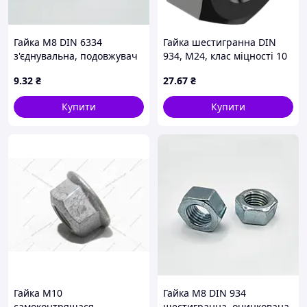
Гайка М8 DIN 6334
Гайка шестигранна DIN
з'єднувальна, подовжувач
934, M24, клас міцності 10
(аналог ISO 4032)
9
.32
₴
27
.67
₴
Купити
Купити
Гайка М10
Гайка М8 DIN 934
самоконтрящася
шестигранна, оцинкована