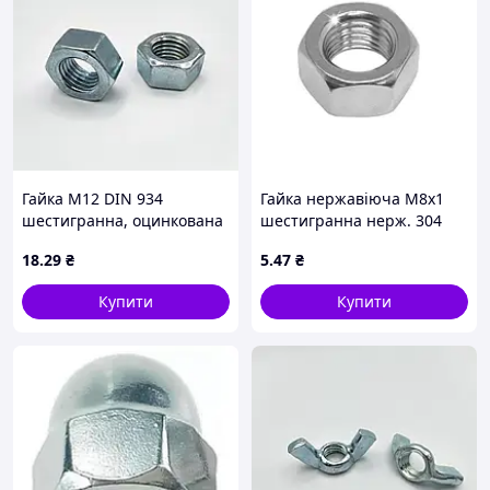
Гайка М12 DIN 934
Гайка нержавіюча М8х1
шестигранна, оцинкована
шестигранна нерж. 304
кл.міц. 8,0
18
.29
₴
5
.47
₴
Купити
Купити