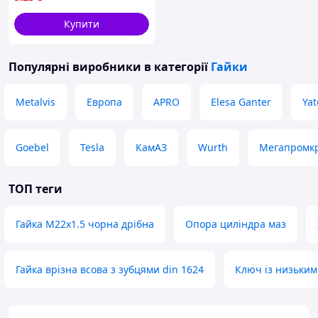
Купити
Популярні виробники
в категорії
Гайки
Metalvis
Европа
APRO
Elesa Ganter
Yat
Goebel
Tesla
КамАЗ
Wurth
Мегапромк
ТОП теги
Гайка М22х1.5 чорна дрібна
Опора циліндра маз
Гайка врізна всова з зубцями din 1624
Ключ із низьким