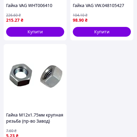
Гайка VAG WHT006410
Гайка VAG VW.048105427
226
.60
₴
104
.10
₴
215
.27
₴
98
.90
₴
Купити
Купити
Гайка М12х1.75мм крупная
резьба (пр-во Завод)
7
.60
₴
5
.23
₴