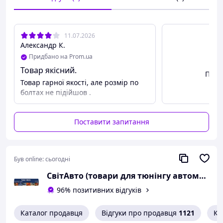
11.07.2026
Александр К.
Придбано на Prom.ua
Товар якісний.
Пере
Товар гарної якості, але розмір по
болтах не підійшов .
Поставити запитання
Був online:
сьогодні
СвітАвто (товари для тюнінгу автомобілів ВАЗ)
96% позитивних відгуків
Каталог продавця
Відгуки про продавця
1121
Ко