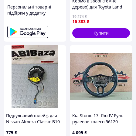
Кермо в зборі (темне
Персональні товарні
дерево) для Toyota Land
підбірки у додатку
Cruiser 200 2007-2021 рр
19 274
₴
16 383
₴
Купити
Підрульовий шлейф для
Kia Stonic 17- Rio IV Руль
Nissan Almera Classic B10
рулевое колесо 56120-
10013B01001.H /2/
H8000
775
₴
4 095
₴