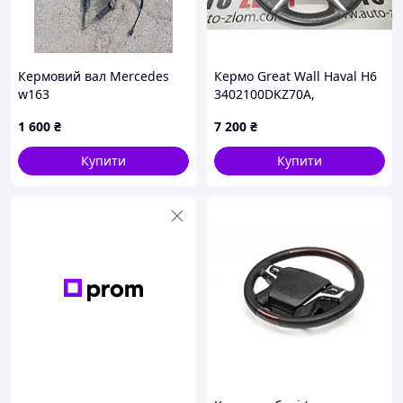
Кермовий вал Mercedes
Кермо Great Wall Haval H6
w163
3402100DKZ70A,
647680600A
1 600
₴
7 200
₴
Купити
Купити