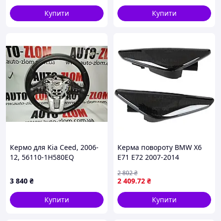
Купити
Купити
Кермо для Kia Ceed, 2006-
Керма повороту BMW X6
12, 56110-1H580EQ
E71 E72 2007-2014
2 802
₴
3 840
₴
2 409
.72
₴
Купити
Купити