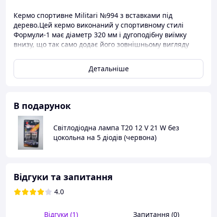
Кермо спортивне Militari №994 з вставками під
дерево.Цей кермо виконаний у спортивному стилі
Формули-1 має діаметр 320 мм і дугоподібну виїмку
внизу, що так само додає його зовнішньому вигляду
«спортивності». Купуючи дану деталь, необхідно
подумати про покупку спеціального адаптера, що
Детальніше
встановлюється на рульовий вал.Прекрасна модель для
тих, кому набридла класика і хто не боїться
експериментів! Інші рулі дивіться тут
Детальніше:
https://anarion.uaprom.net/g11850652-ruli-universalnye
В подарунок
Товари для тюнінгу: спорт кермо
Світлодіодна лампа T20 12 V 21 W без
цокольна на 5 діодів (червона)
Відгуки та запитання
4.0
Відгуки (1)
Запитання (0)