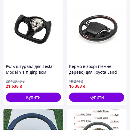
Руль штурвал для Tesla
Кермо в зборі (темне
Model Y з підігрівом
дерево) для Toyota Land
кожзам карбон стильний
Cruiser Prado 150 2009-
28 129
.40
₴
19 274
₴
аксесуар для авто тюнінга.
2023 рр
21 638
₴
16 383
₴
Купити
Купити