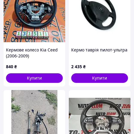
Кермове колесо Kia Ceed
Кермо таврія пилот-ультра
(2006-2009)
840
₴
2 435
₴
Купити
Купити