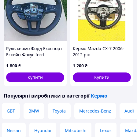
Руль кермо Форд Екоспорт
Кермо Mazda CX-7 2006-
Ескейп Фокус ford
2012 рік
оригинал
1 800
₴
1 200
₴
Купити
Купити
Популярні виробники
в категорії
Кермо
GBT
BMW
Toyota
Mercedes-Benz
Audi
Nissan
Hyundai
Mitsubishi
Lexus
Mazd