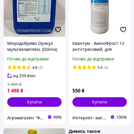
Мікродобриво Оракул
Квантум - АміноФрост 1л
мультикомплекс (Dolina)
антістресовий, для
5л
низьких температур.
Готово до відправки
Готово до відправки
4.8
(5)
5.0
(4)
250
від
₴
/міс
1 499
₴
1 498
₴
550
₴
Купити
Купити
99%
100%
Агромагазин "ФермерРОСТ"
Интернет- магазин Райский Садочек
Дивись також