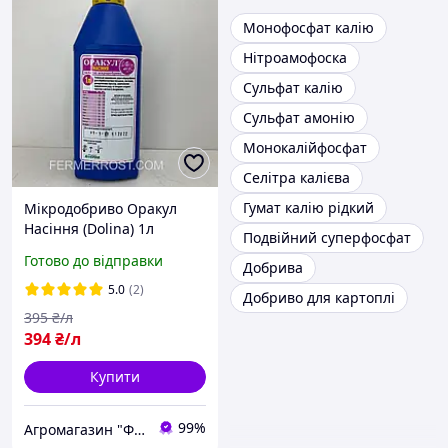
Монофосфат калію
Нітроамофоска
Сульфат калію
Сульфат амонію
Монокалійфосфат
Селітра калієва
Гумат калію рідкий
Мікродобриво Оракул
Насіння (Dolina) 1л
Подвійний суперфосфат
Готово до відправки
Добрива
5.0
(2)
Добриво для картоплі
395
₴/л
394
₴/л
Купити
99%
Агромагазин "ФермерРОСТ"