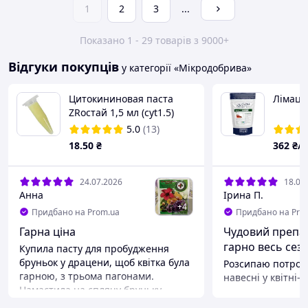
1
2
3
...
Показано 1 - 29 товарів з 9000+
Відгуки покупців
у категорії «Мікродобрива»
Цитокининовая паста
Лімацид
ZRостай 1,5 мл (cyt1.5)
5.0
(13)
18
.50
₴
362
₴/
24.07.2026
18.07
Анна
Ірина П.
+
4
Придбано на Prom.ua
Придбано на Pro
Гарна ціна
Чудовий препа
гарно весь сезо
Купила пасту для пробудження
бруньок у драцени, щоб квітка була
Розсипаю потроху
гарною, з трьома пагонами.
навесні у квітні-
Намастила на сплячу бруньку,
зменшити популяц
тепер залишилось чекати,
живемо біля водой