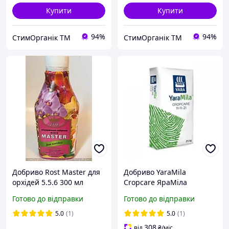
Купити
Купити
94%
94%
СтимОрганік ТМ
СтимОрганік ТМ
Добриво Rost Master для
Добриво YaraMila
орхідей 5.5.6 300 мл
Cropcare ЯраМіла
Кропкер 11-11-21 25 кг
Готово до відправки
Готово до відправки
Фінляндія
5.0
(1)
5.0
(1)
308
від
₴
/міс