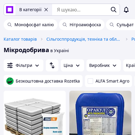
В категорії
Монофосфат калію
Нітроамофоска
Сульфат
Каталог товарів
Сільгосппродукція, техніка та обладнання
Р
Мікродобрива
в Україні
Фільтри
Ціна
Виробник
Кра
Безкоштовна доставка Rozetka
ALFA Smart Agro