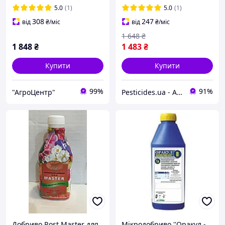
5.0
(1)
5.0
(1)
308
247
від
₴
/міс
від
₴
/міс
1 648
₴
1 848
₴
1 483
₴
Купити
Купити
99%
91%
"АгроЦентр"
Pesticides.ua - Аграрна продукція і не тільки !!!
Добриво Rost Master для
Мікродобриво ''Оракул -