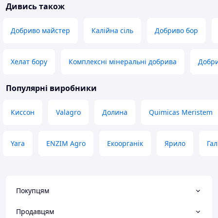
Дивись також
сподіваюсь все вийде. Ще дуже
багато), а потім на клумби і грядки
сподобалось що у продавця не було
періодично протя
умови покупки на певну суму.
біля тих рослино
Добриво майстер
Калійна сіль
Добриво бор
захисту ( хости, г
Переваги
морква, буряк, ка
Ціна
горошок, пекінка 
Недоліки
Хелат бору
Комплексні мінеральні добрива
Добри
гарно.
Немає
Переваги
Популярні виробники
Сподобалось те, 
для свійських тва
Недоліки
Киссон
Valagro
Долина
Quimicas Meristem
Немає
Yara
ENZIM Agro
Екоорганік
Ярило
Га
Покупцям
Продавцям