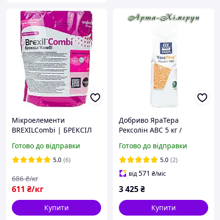
Мікроелементи
Добриво ЯраТера
BREXILCombi | БРЕКСІЛ
Рексолін АВС 5 кг /
Комбі Valagro 1 кг
Добриво YaraTera
Готово до відправки
Готово до відправки
REXOLIN ABC 5 кг
5.0
(6)
5.0
(2)
571
від
₴
/міс
686
₴/кг
611
₴/кг
3 425
₴
Купити
Купити