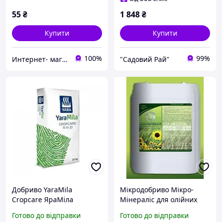
55
₴
1 848
₴
Купити
Купити
100%
99%
Интернет- магазин Райский Садочек
"Садовий Рай"
Добриво YaraMila
Мікродобриво Мікро-
Cropcare ЯраМіла
Мінераліс для олійних
Кропкер 11-11-21 25 кг
культур Мінераліс
Готово до відправки
Готово до відправки
Фінляндія
Україна 10 літрів