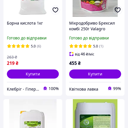
Борна кислота 1кг
Мікродобриво Брексил
комбі 250г Valagro
Готово до відправки
Готово до відправки
5.0
(6)
5.0
(1)
46
від
₴
/міс
263
₴
219
₴
455
₴
Купити
Купити
100%
99%
Клебріг - Гіпермаркет хімічної продукції
Квіткова лавка