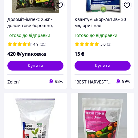
Доломіт-імпекс 25кг -
Квантум «Бор-Актив» 30
доломітове борошно,
мл, оригінал
природний
Готово до відправки
Готово до відправки
нейтралізатор
кислотності грунту
4.9
(25)
5.0
(2)
420
₴/упаковка
15
₴
Купити
Купити
98%
99%
Zelen'
"BEST HARVEST" - насіння овочей та ЗЗР, гуртовий інтернет-магазин