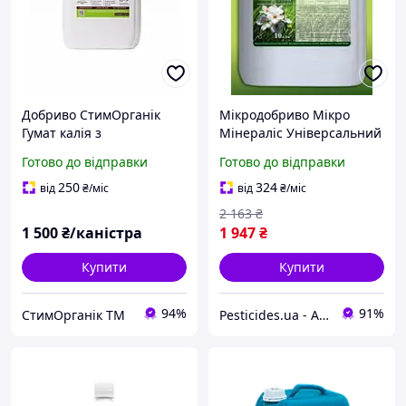
Добриво СтимОрганік
Мікродобриво Мікро
Гумат калія з
Мінераліс Універсальний
мікроелементами,
Плюс 10 літрів
Готово до відправки
Готово до відправки
стимулятор для зернових,
виробництво Україна
10л
артикул 27 ММ
250
324
від
₴
/міс
від
₴
/міс
2 163
₴
1 500
₴/каністра
1 947
₴
Купити
Купити
94%
91%
СтимОрганік ТМ
Pesticides.ua - Аграрна продукція і не тільки !!!