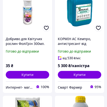
Добриво для Квітучих
КОРМІН АС Кемпро,
рослин ФоліГрін 300мл.
антистресант від
гербіцидного (хімічного)
Готово до відправки
Готово до відправки
стресу (10 л)
530
від
₴
/міс
35
₴
5 300
₴/каністра
Купити
Купити
100%
95%
Интернет- магазин Райский Садочек
Смарт Фармер