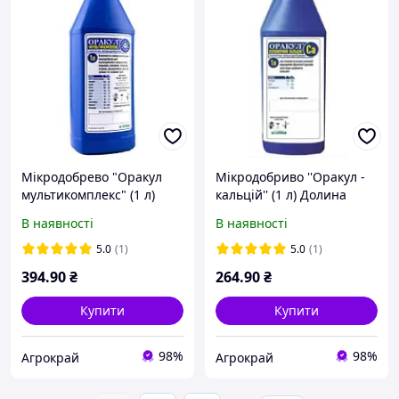
Мікродобрево "Оракул
Мікродобриво ''Оракул -
мультикомплекс" (1 л)
кальцій'' (1 л) Долина
Долина
В наявності
В наявності
5.0
(1)
5.0
(1)
394
.90
₴
264
.90
₴
Купити
Купити
98%
98%
Агрокрай
Агрокрай