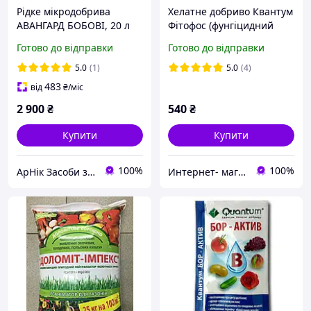
Рідке мікродобрива
Хелатне добриво Квантум
АВАНГАРД БОБОВІ, 20 л
Фітофос (фунгіцидний
ефект) 1 л.
Готово до відправки
Готово до відправки
5.0
(1)
5.0
(4)
483
від
₴
/міс
2 900
₴
540
₴
Купити
Купити
100%
100%
АрНік Засоби захисту рослин та добрива
Интернет- магазин Райский Садочек