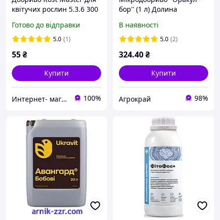
квітучих рослин 5.3.6 300
бор'' (1 л) Долина
мл
Готово до відправки
В наявності
5.0
(1)
5.0
(2)
55
₴
324
.40
₴
Купити
Купити
100%
98%
Интернет- магазин Райский Садочек
Агрокрай