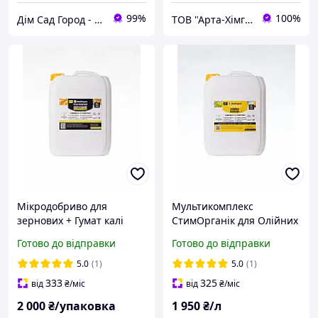
99%
100%
Дім Сад Город - інтернет магазин для фермера та агронома. Все для присадибної ділянки, саду та дому.
ТОВ "Арта-Хімгруп"
Мікродобриво для
Мультикомплекс
зернових + Гумат калі
СтимОрганік для Олійних
СтиОрганік 10 л
та Бобових, 10л.
Готово до відправки
Готово до відправки
5.0
(1)
5.0
(1)
333
325
від
₴
/міс
від
₴
/міс
2 000
₴/упаковка
1 950
₴/л