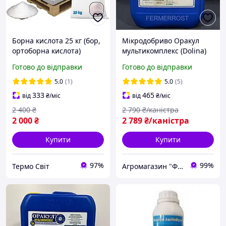
Борна кислота 25 кг (бор,
Мікродобриво Оракул
ортоборна кислота)
мультикомплекс (Dolina)
10л
Готово до відправки
Готово до відправки
5.0
(1)
5.0
(5)
333
465
від
₴
/міс
від
₴
/міс
2 400
₴
2 790
₴/каністра
2 000
₴
2 789
₴/каністра
Купити
Купити
97%
99%
Термо Свiт
Агромагазин "ФермерРОСТ"