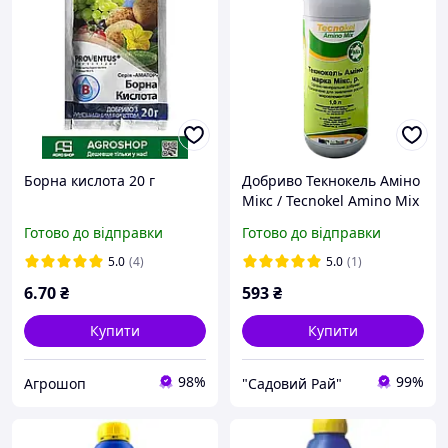
Борна кислота 20 г
Добриво Текнокель Аміно
Мікс / Tecnokel Amino Mix
1 л AgriTecno Іспанія
Готово до відправки
Готово до відправки
5.0
(4)
5.0
(1)
6
.70
₴
593
₴
Купити
Купити
98%
99%
Агрошоп
"Садовий Рай"