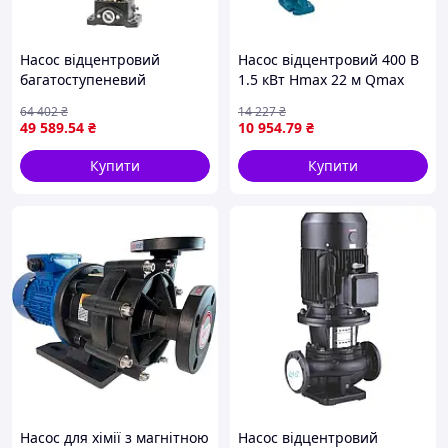
Насос відцентровий
Насос відцентровий 400 В
багатоступеневий
1.5 кВт Hmax 22 м Qmax
вертикальний 400 В 3 кВт
500 л/хв 2" LEO AC150B2
64 402
₴
14 227
₴
H 142(120)м Q 133(67) л/хв
(7752793)
49 589
.54
₴
10 954
.79
₴
неірж LEO 3.0 innovation
LVR4-15 (7711053)
Купити
Купити
Насос для хімії з магнітною
Насос відцентровий