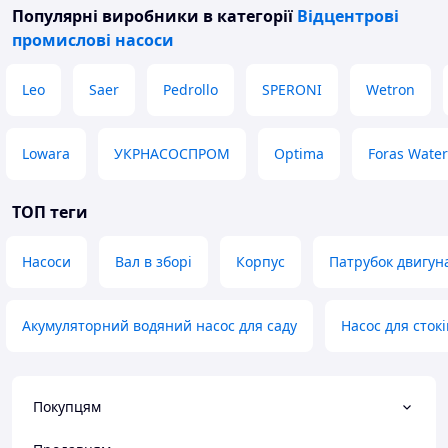
Популярні виробники
в категорії
Відцентрові
промислові насоси
Leo
Saer
Pedrollo
SPERONI
Wetron
Lowara
УКРНАСОСПРОМ
Optima
Foras Wate
ТОП теги
Насоси
Вал в зборі
Корпус
Патрубок двигуна
Акумуляторний водяний насос для саду
Насос для сток
Покупцям