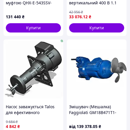
муфтою QHX-E-543SSV-
вертикальний 400 В 1.1
5V38AFGABS-3801, CFRETFE,
кВт Hmax 21 м Qmax 350 л/
42 956
₴
2,2kW, 380V
хв LEO 3.0 LPP40-17.5-1.1/2
131 440
₴
33 076
.12
₴
(7714133)
Купити
Купити
Насос заважується Talos
Змішувач (Мешалка)
для ефективного
Faggiolati GM18B471T1-
перемішування міцних
4TXA1
9 684
₴
напоїв і настоянок у
4 842
₴
від
139 378
.05
₴
пляшках