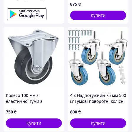
875
₴
середньопосиленим
кронштейном (250 кг)
Купити
Колесо 100 мм з
4 x Надпотужний 75 мм 500
еластичної гуми з
кг Гумові поворотні колісні
неповоротним
колеса Візок Меблевий
750
₴
800
₴
середньопосиленим
заклинач
кронштейном (200 кг)
Купити
Купити