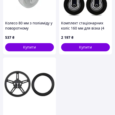
Колесо 80 мм з поліаміду у
Комплект стаціонарних
поворотному
коліс 160 мм для візка (4
середньопосиленому
шт., фіксовані, гума/метал)
537
₴
2 197
₴
кронштейні з
600 кг
майданчиком і гальмом
Купити
Купити
(200 кг)