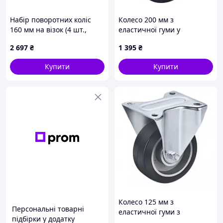
Набір поворотних коліс
Колесо 200 мм з
160 мм на візок (4 шт.,
еластичної гуми у
гума/метал) 600 кг
неповоротному
2 697
₴
1 395
₴
середньопосиленному
кронштейні "Medium" (500
Купити
Купити
кг)
Колесо 125 мм з
Персональні товарні
еластичної гуми з
підбірки у додатку
неповоротним