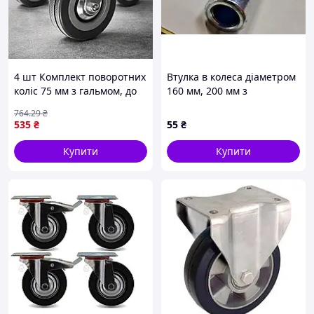
4 шт Комплект поворотних
Втулка в колеса діаметром
коліс 75 мм з гальмом, до
160 мм, 200 мм з
220 кг, MALATEC,
роликовим підшипником
764
.29
₴
Сріблястий / Поворотні
535
₴
55
₴
колеса для візків
Купити
Купити