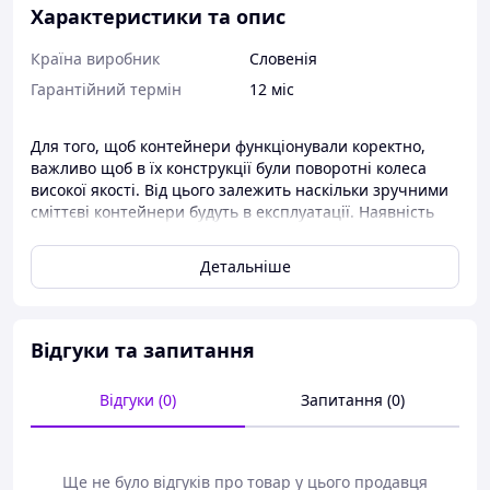
Характеристики та опис
Країна виробник
Словенія
Гарантійний термін
12 міс
Для того, щоб контейнери функціонували коректно,
важливо щоб в їх конструкції були поворотні колеса
високої якості. Від цього залежить наскільки зручними
сміттєві контейнери будуть в експлуатації. Наявність
гальм дозволить в потрібний момент зупинити
контейнер, що значно полегшить процес його
Детальніше
використання. Особливості їх конструкції забезпечать
легкі повороти контейнера і вільне його переміщення
по території.
Відгуки та запитання
Особливості колеса поворотного 200 мм
Купівля поворотного колеса відрізняється такими
Відгуки (0)
Запитання (0)
перевагами:
● високою вантажністю;
Ще не було відгуків про товар у цього продавця
● стійкістю до агресивного середовища;