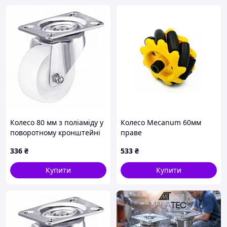
Колесо 80 мм з поліаміду у
Колесо Mecanum 60мм
поворотному кронштейні
праве
"Light" з майданчиком (130
336
₴
533
₴
кг)
Купити
Купити