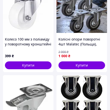
Колесо 100 мм з поліаміду
Колісні опори поворотні
у поворотному кронштейні
4шт Malatec (Польща),
"Light" з майданчиком (150
Колесо великовантажне
2 000
₴
кг)
гумоване поворотне з
399
₴
1 000
₴
гальмом, QLL
Купити
Купити