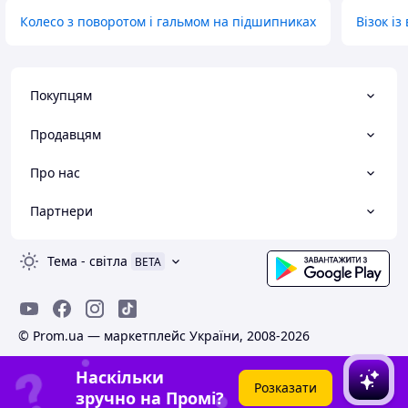
Колесо з поворотом і гальмом на підшипниках
Візок і
Покупцям
Продавцям
Про нас
Партнери
Тема
-
світла
BETA
© Prom.ua — маркетплейс України, 2008-2026
Наскільки
Розказати
зручно на Промі?