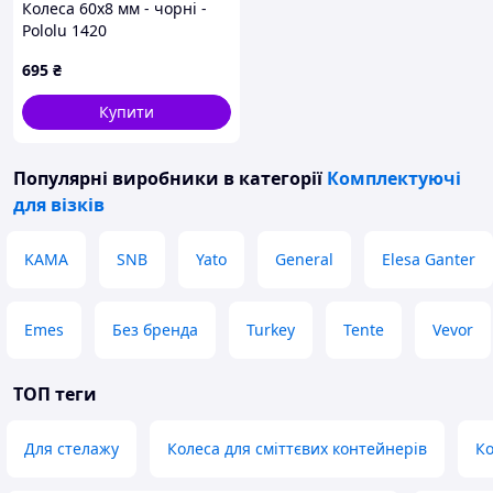
Колеса 60x8 мм - чорні -
Pololu 1420
695
₴
Купити
Популярні виробники
в категорії
Комплектуючі
для візків
KAMA
SNB
Yato
General
Elesa Ganter
Emes
Без бренда
Turkey
Tente
Vevor
ТОП теги
Для стелажу
Колеса для сміттєвих контейнерів
Ко