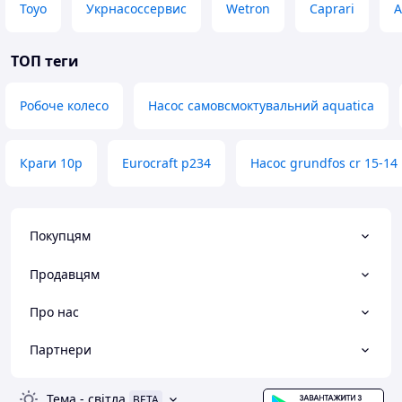
Toyo
Укрнасоссервис
Wetron
Caprari
A
ТОП теги
Робоче колесо
Насос самовсмоктувальний aquatica
Краги 10р
Eurocraft p234
Насос grundfos cr 15-14
Покупцям
Продавцям
Про нас
Партнери
Тема
-
світла
BETA