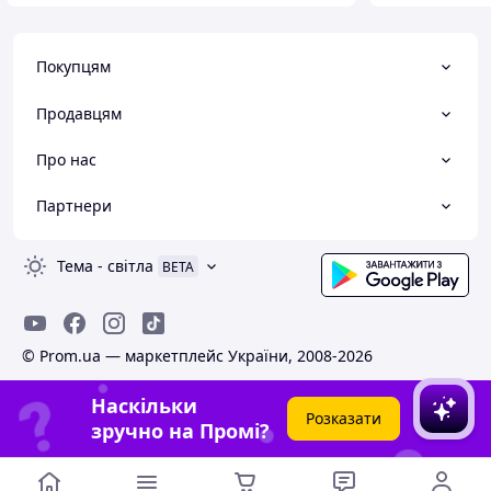
Покупцям
Продавцям
Про нас
Партнери
Тема
-
світла
BETA
© Prom.ua — маркетплейс України, 2008-2026
Наскільки
Розказати
зручно на Промі?