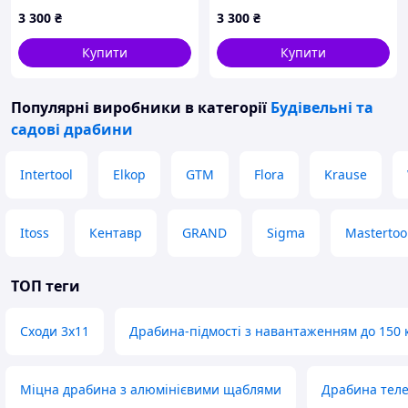
2104618848, P9018E932E
обслуговування дому,
3 300
₴
3 300
₴
9018932XME
Купити
Купити
Популярні виробники
в категорії
Будівельні та
садові драбини
Intertool
Elkop
GTM
Flora
Krause
Itoss
Кентавр
GRAND
Sigma
Mastertoo
ТОП теги
Сходи 3х11
Драбина-підмості з навантаженням до 150 
Міцна драбина з алюмінієвими щаблями
Драбина теле