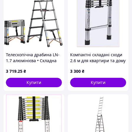
Телескопічна драбина LN-
Компактні складані сходи
1.7 алюмінієва • Складна
2.6 м для квартири та дому
драбина-стрем’янка LN-1.7
90M189X32
3 719
.25
₴
3 300
₴
на 6 сходинок для дому та
ремонту
Купити
Купити