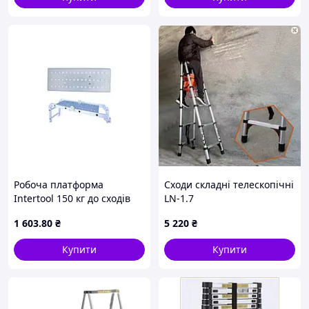
Робоча платформа
Сходи складні телескопічні
Intertool 150 кг до сходів
LN-1.7
LT-0029 (LT-6029)
1 603
.80
₴
5 220
₴
Купити
Купити