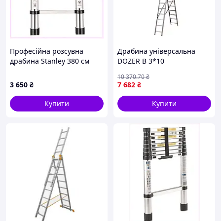
Професійна розсувна
Драбина універсальна
драбина Stanley 380 см
DOZER В 3*10
M901A8929E
10 370
.70
₴
3 650
₴
7 682
₴
Купити
Купити