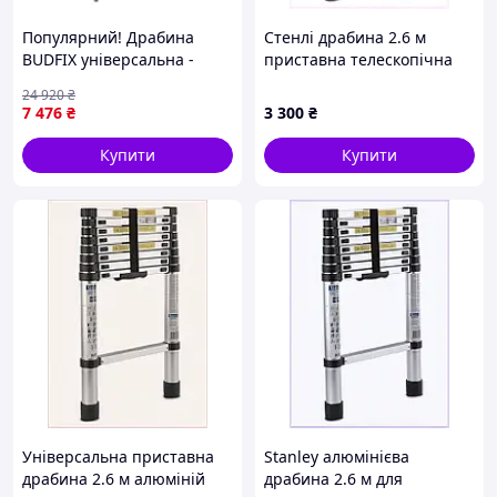
Популярний! Драбина
Стенлі драбина 2.6 м
BUDFIX універсальна -
приставна телескопічна
01407 (3х7) (130730) -
алюміній 9T018932B
24 920
₴
Краща якість тільки на
7 476
₴
3 300
₴
Nukleon.com.ua
Купити
Купити
Універсальна приставна
Stanley алюмінієва
драбина 2.6 м алюміній
драбина 2.6 м для