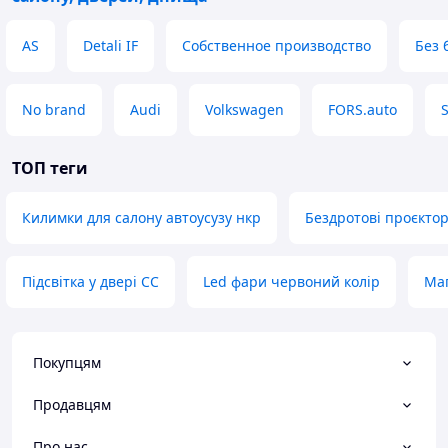
AS
Detali IF
Собственное производство
Без 
No brand
Audi
Volkswagen
FORS.auto
ТОП теги
Килимки для салону автоусузу нкр
Бездротові проєктор
Підсвітка у двері CC
Led фари червоний колір
Маг
Покупцям
Продавцям
Про нас