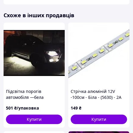
Схоже в інших продавців
Підсвітка порогів
Стрічка алюміній 12V
автомобіля —бела
-100см - Біла - (5630) - 2А
72LED в силіконі
501
₴/упаковка
149
₴
Купити
Купити