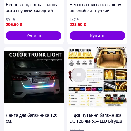
Неонова підсвітка салону
Неонова підсвітка салону
авто гнучкий холодний
автомобіля гнучкий
рожевий світильник для
холодний червоний 3
591
₴
447
₴
створення атмосфери 5
метри на USB для
295
.50
₴
223
.50
₴
метрів
створення атмосфери
Купити
Купити
Лента для багажника 120
Підсвічування багажника
см.
DC 12В 4м-504 LED Бігуща
Червона
628
.20
₴