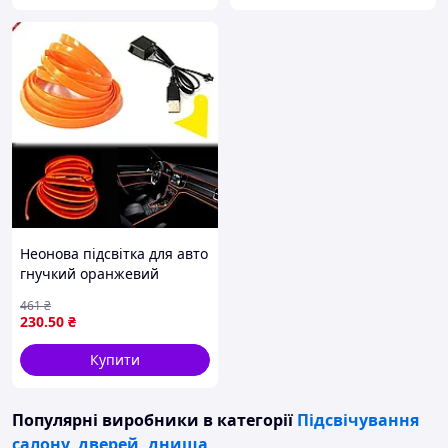
Неонова підсвітка для авто
гнучкий оранжевий
світильник для створення
461
₴
атмосфери в салоні USB 3
230
.50
₴
метри
Купити
Популярні виробники
в категорії
Підсвічування
салону, дверей, днища