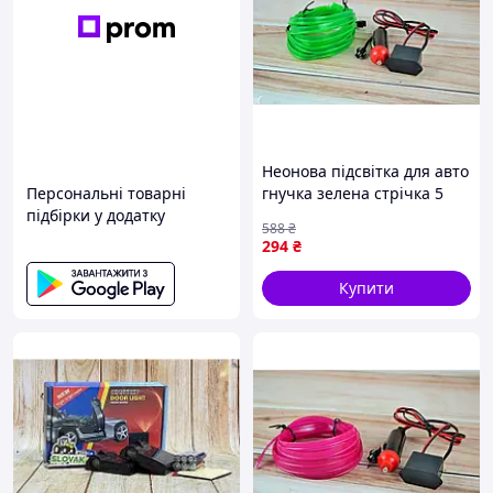
Неонова підсвітка для авто
Персональні товарні
гнучка зелена стрічка 5
підбірки у додатку
метрів для створення
588
₴
атмосфери в салоні
294
₴
Купити