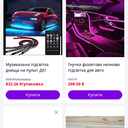
Музикальна підсвітка
Гнучка фіолетова неонова
днища на пульті ДК!
підсвітка для авто
2х120см и 2 х 90см.
завдовжки 5 метрів з USB-
858
₴/упаковка
597
₴
приєднанням
832
.26
₴/упаковка
298
.50
₴
Купити
Купити