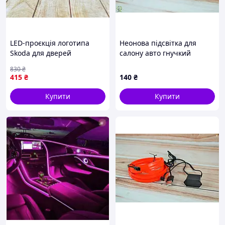
LED-проєкція логотипа
Неонова підсвітка для
Skoda для дверей
салону авто гнучкий
універсальний комплект
холодний фіолетовий
830
₴
освітлення й безпеки
світильник для створення
415
₴
140
₴
автомобіля
атмосфери 3 метри USB
Купити
Купити