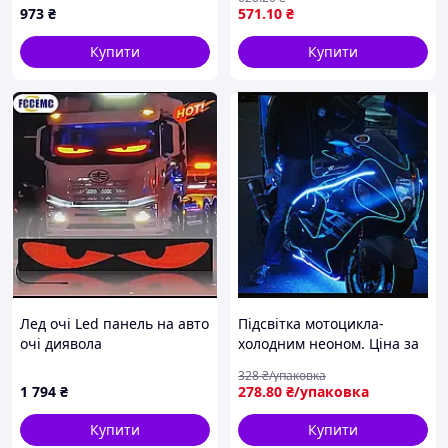
973
₴
571
.10
₴
Купити
Купити
Лед очі Led панель на авто
Підсвітка мотоцикла-
очі диявола
холодним неоном. Ціна за
1м неон + інвертор. В
328
₴/упаковка
наявності 10 кольорів
1 794
₴
278
.80
₴/упаковка
нео.ну.
Купити
Купити