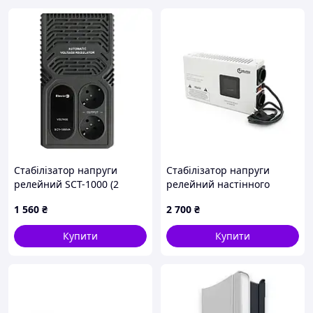
Стабілізатор напруги
Стабілізатор напруги
релейний SCT-1000 (2
релейний настінного
розетки)
монтажу Europower SLIM-
1 560
₴
2 700
₴
2000SBR
Купити
Купити