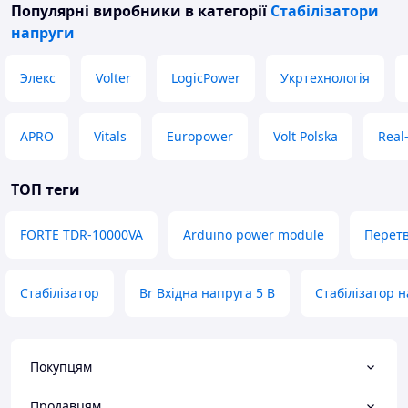
Популярні виробники
в категорії
Стабілізатори
напруги
Элекс
Volter
LogicPower
Укртехнологія
APRO
Vitals
Europower
Volt Polska
Real-
ТОП теги
FORTE TDR-10000VA
Arduino power module
Перетв
Стабілізатор
Br Вхідна напруга 5 В
Стабілізатор н
Покупцям
Продавцям