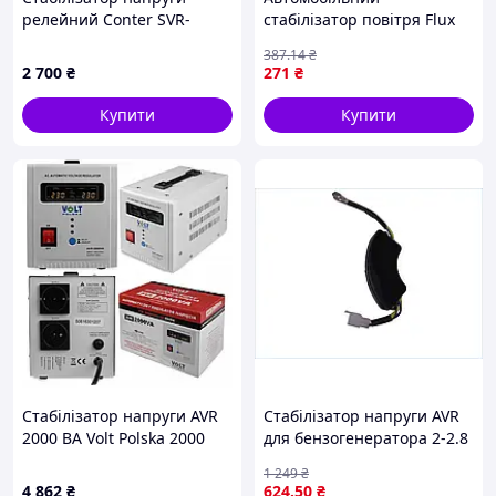
релейний Conter SVR-
стабілізатор повітря Flux
1000VA/750W однофазний,
X60 / Модуль
387
.14
₴
напольного монтажу, LED
антистабілізації
2 700
₴
271
₴
дисплей, DC150-270V,
AC230±8%, 2Shuko, Q8
Купити
Купити
Стабілізатор напруги AVR
Стабілізатор напруги AVR
2000 ВА Volt Polska 2000
для бензогенератора 2-2.8
AVR
кВт 220 В для захисту
1 249
₴
обладнання від перепадів
4 862
₴
624
.50
₴