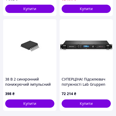
напруги
Купити
Купити
38 В 2 синхронний
СУПЕРЦІНА! Підсилювач
понижуючий імпульсний
потужності Lab Gruppen
регулятор зі струмом
IPX2400 1200 Вт х 2
398
₴
72 214
₴
спокою 30 мкА, HSSOP16,
STM, RoHS L6986
Купити
Купити