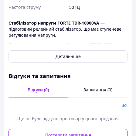
Частота струму
50 Гц
Стабілізатор напруги FORTE TDR-10000VA
—
підлоговий релейний стабілізатор, що має ступеневе
регулювання напруги.
Відмітними перевагами стабілізатора FORTE TDR-
10000VA є:
Детальніше
- Захист від перегрівання, короткого замикання,
підвищеної або зниженої напруги, перевантаження
- Після спрацьовування системи захисту, прилад
Відгуки та запитання
самостійно відновлює роботу
Відгуки (0)
Запитання (0)
- Стабілізатор обладнаний срібними контактами
- Система контролю нагрівання трансформатора
Всі
- Можливість фільтрації мережевих перешкод без
амплітуди спотворення
Ще не було відгуків про товар у цього продавця
- Відтворення індикації за допомогою цифрового
вольтметра
Поставити запитання