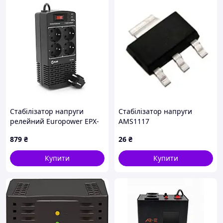
Стабілізатор напруги
Стабілізатор напруги
релейний Europower EPX-
AMS1117
604 600VA 300W,
879
₴
26
₴
input:184~276V,
output:220V±10%, 4 SHUKO,
Купити
Купити
Q12