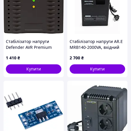
Стабілізатор напруги
Стабілізатор напруги AR.E
Defender AVR Premium
MRB140-2000VA, вхідний
1500 600 Вт, 4 розетки,
діапазон 140–260 В
1 410
₴
2 700
₴
чорний
Купити
Купити