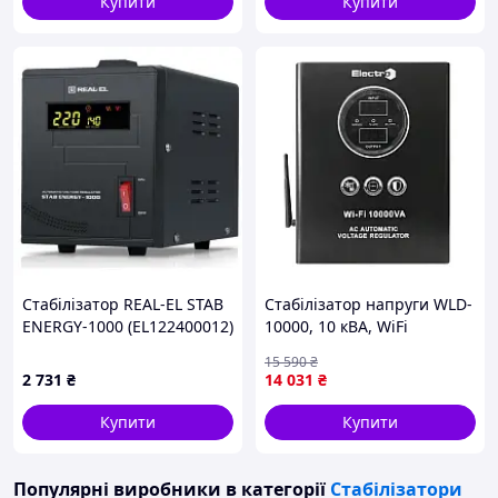
Купити
Купити
Стабілізатор REAL-EL STAB
Стабілізатор напруги WLD-
ENERGY-1000 (EL122400012)
10000, 10 кВА, WiFi
MDR
15 590
₴
2 731
₴
14 031
₴
Купити
Купити
Популярні виробники
в категорії
Стабілізатори