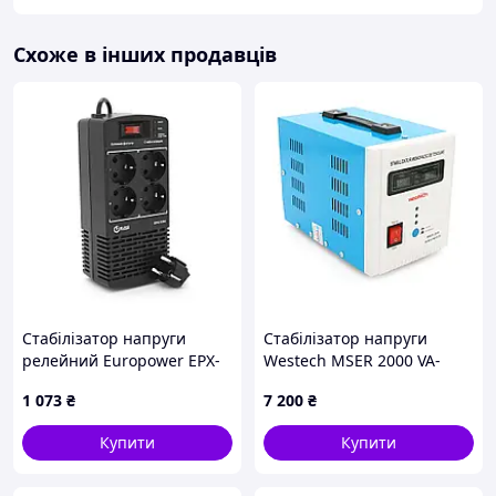
практичність у використанні, переміщенні та
зберіганні.
Схоже в інших продавців
Вартість доставляння Нової ПОТУХ становить 50
грн!!!
Стабілізатори напруги ви завжди зможете придбати в
нашому інтернет-магазині allens.com.ua за
найдоступнішими цінами.
Стабілізатор напруги
Стабілізатор напруги
релейний Europower EPX-
Westech MSER 2000 VA-
1204 1200VA 600W,
V2/1600W однофазний,
1 073
₴
7 200
₴
input:184~276V,
сервопривід, монтажу
output:220V±10%, 4 SHUKO,
підлоги, LED дисплей,
Купити
Купити
Q12
діапазон130-260V,