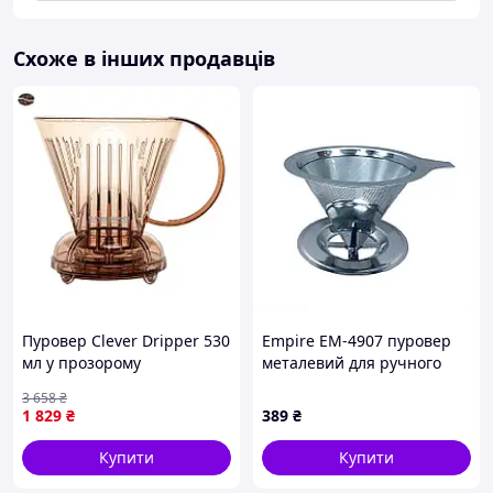
Схоже в інших продавців
Пуровер Clever Dripper 530
Empire EM-4907 пуровер
мл у прозорому
металевий для ручного
коричневому кольорі для
заварювання, 87C9E5089
3 658
₴
ідеальної кави
1 829
₴
389
₴
Купити
Купити