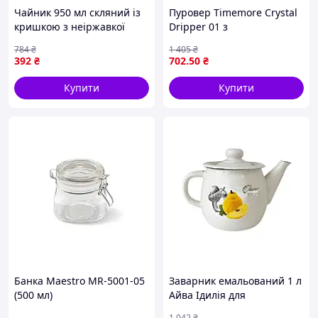
Чайник 950 мл скляний із
Пуровер Timemore Crystal
кришкою з неіржавкої
Dripper 01 з
сталі та ситом для чаю і
високоякісного PCTG для
784
₴
1 405
₴
трав ТМ LUMINES
ідеальної кави
392
₴
702
.50
₴
Купити
Купити
Банка Maestro MR-5001-05
Заварник емальований 1 л
(500 мл)
Айва Ідилія для
приготування та
1 042
₴