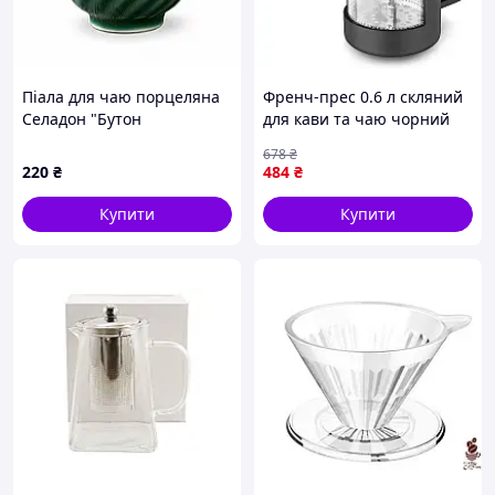
Піала для чаю порцеляна
Френч-прес 0.6 л скляний
Селадон "Бутон
для кави та чаю чорний
Хризантеми" 65 мл
Aurora FK-8377
678
₴
220
₴
484
₴
Купити
Купити