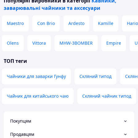
Популярні виробники
в категорії
Кавники,
заварювальні чайники та аксесуари
Maestro
Con Brio
Ardesto
Kamille
Hario
Olens
Vittora
MHW-3BOMBER
Empire
U
ТОП теги
Чайники для заварки Гунфу
Скляний типод
Склян
Чайник для китайського чаю
Скляний чайник типод
Покупцям
Продавцям