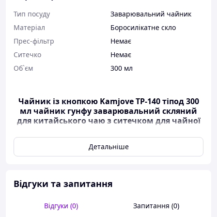
Тип посуду
Заварювальний чайник
Матеріал
Боросилікатне скло
Прес-фільтр
Немає
Ситечко
Немає
Об`єм
300 мл
Чайник із кнопкою Kamjove TP-140 тіпод
300
мл
чайник гунфу заварювальний скляний
для китайського чаю з ситечком для чайної
церемонії
Детальніше
Тіпод для чаю Kamjove TP-140 — це дуже зручний і
простий у використанні заварювальний чайник
об'ємом 300 мл, в якому можна заварювати шу пуер,
шен пуер, та хун пао, ті гуань інь, зелений чай та інші
Відгуки та запитання
види чаю.
Заварювальний чайник з кнопкою складається з 2
Відгуки (0)
Запитання (0)
частин.