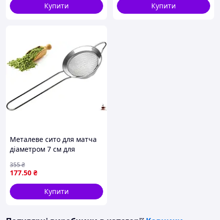
Купити
Купити
Металеве сито для матча
діаметром 7 см для
ідеального приготування
355
₴
чаю та кави
177
.50
₴
Купити