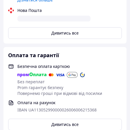
справжньому розкрити всі смакові тонкощі завареного
у ньому чаю, і цим подарує безліч приємних моментів.
Нова Пошта
Дивитись все
Оплата та гарантії
Безпечна оплата карткою
Без переплат
Prom гарантує безпеку
Повернемо гроші при відмові від посилки
Оплата на рахунок
IBAN UA113052990000026006006215368
Дивитись все