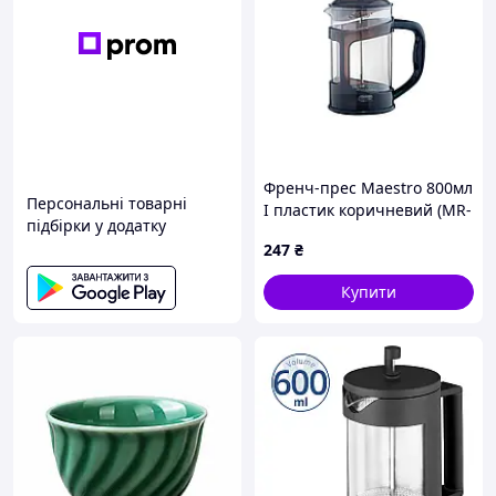
Френч-прес Maestro 800мл
Персональні товарні
I пластик коричневий (MR-
підбірки у додатку
1665-800-BROWN)
247
₴
стильний і практичний
кухонний аксесуар для
Купити
приготування кави