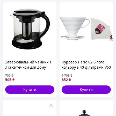
Заварювальний чайник 1
Пуровер Hario 02 білого
л із ситечком для дому
кольору з 40 фільтрами V60
прозорий Kamille FK-8390
для ідеальної кави вдома
707
₴
1 703
₴
505
₴
852
₴
Купити
Купити