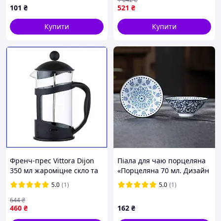
зберігання їжі молочний
101
₴
521
₴
колір
Купити
Купити
Френч-прес Vittora Dijon
Піала для чаю порцеляна
350 мл жароміцне скло та
«Порцеляна 70 мл. Дизайн
сталь заварювальний
02» 70 мл
5.0
(1)
5.0
(1)
чайник для кави та чаю в
подарунок
644
₴
460
₴
162
₴