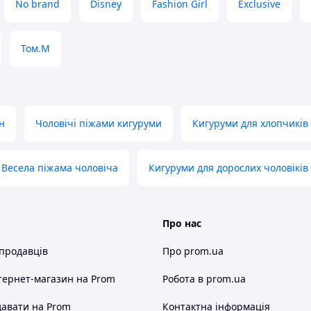
No brand
Disney
Fashion Girl
Exclusive
Том.М
н
Чоловічі піжами кигуруми
Кигуруми для хлопчиків
Весела піжама чоловіча
Кигуруми для дорослих чоловіків
Про нас
 продавців
Про prom.ua
ортно носити вдома та
тернет-магазин
на Prom
Робота в prom.ua
а ефектніше виглядає.
авати на Prom
Контактна інформація