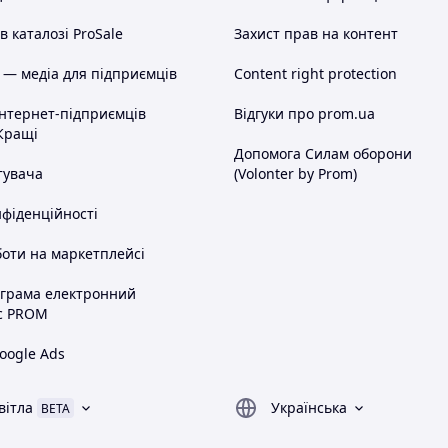
и, рухатися та сидіти, нічого не
 каталозі ProSale
Захист прав на контент
уратна посадка.
 круті фото.
 — медіа для підприємців
Content right protection
інтернет-підприємців
Відгуки про prom.ua
Кращі
ому принті
з контрастною білою
Допомога Силам оборони
очка з вушками та декоративним
тувача
(Volonter by Prom)
рактичності.
нфіденційності
оти на маркетплейсі
ограма електронний
+ біла вставка
с PROM
oogle Ads
вітла
Українська
BETA