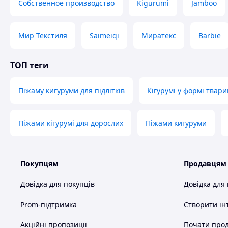
Собственное производство
Kigurumi
Jamboo
Мир Текстиля
Saimeiqi
Миратекс
Barbie
ТОП теги
Піжаму кигуруми для підлітків
Кігурумі у формі твари
Піжами кігурумі для дорослих
Піжами кигуруми
Покупцям
Продавцям
Переваги
Довідка для покупців
Довідка для
М’який плюшевий матеріал
— комф
Prom-підтримка
Створити ін
відпочивати.
Капюшон із мордочкою
— тепліше т
Акційні пропозиції
Почати прод