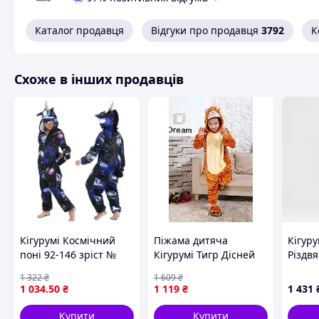
Каталог продавця
Відгуки про продавця
3792
К
Схоже в інших продавців
Кігурумі Космічний
Піжама дитяча
Кігуру
поні 92-146 зріст №
Кігурумі Тигр Дісней
Різдв
491
мяка й зручна
4001_
1 322
₴
1 609
₴
Shopingo
см
1 034
.50
₴
1 119
₴
1 431
Купити
Купити