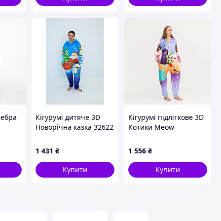
Зебра
Кігурумі дитяче 3D
Кігурумі підліткове 3D
Новорічна казка 32622
Котики Meow
116 см
3809_2_152 17181 152
см
1 431
₴
1 556
₴
Купити
Купити