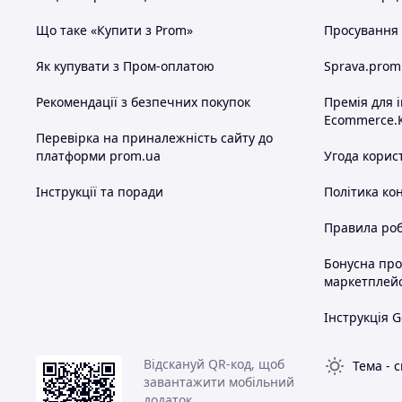
Суцільний комбінезон
— зручно спат
задирається.
Що таке «Купити з Prom»
Просування в
Манжети
на рукавах і штанинах — ак
Зебровий принт
— стильний вигляд і
Як купувати з Пром-оплатою
Sprava.prom
Дизайн та деталі
Рекомендації з безпечних покупок
Премія для 
Ecommerce.
Модель виконана у чорно-білому
зебров
Перевірка на приналежність сайту до
вставкою спереду. На капюшоні — морд
платформи prom.ua
Угода корис
елементом. Комір/манжети — темні для п
Інструкції та поради
Політика ко
Характеристики
Тип:
піжама-кігурумі
(комбінезон)
Правила роб
Категорія:
доросла та дитяча
Бонусна пр
Колір:
чорно-білий
(зебровий принт) 
маркетплей
Капюшон:
так
(мордочка зебри)
Рукави/штанини:
довгі
з манжетами
Інструкція G
Застібка:
спереду
на гудзиках
Матеріал:
плюшевий
Відскануй QR-код, щоб
Тема
-
с
Як обрати розмір
завантажити мобільний
додаток