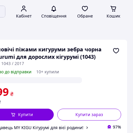
Кабінет
Сповіщення
Обране
Кошик
овічі піжами кигуруми зебра чорна
urumi для дорослих кігурумі (1043)
 1043 / 2017
во до відправки
10+ купили
99
₴
₴
Купити
Купити зараз
97%
авець MY KIGU Кігурумі для вієї родини!