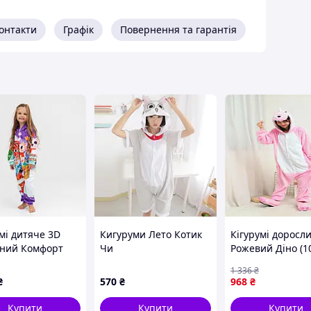
онтакти
Графік
Повернення та гарантія
мі дитяче 3D
Кигуруми Лето Котик
Кігурумі доросл
яний Комфорт
Чи
Рожевий Діно (1
1_116 17384 116
1 336
₴
₴
570
₴
968
₴
Купити
Купити
Купити