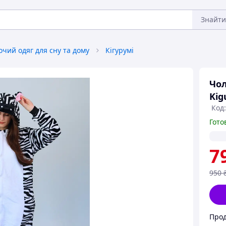
Знайти
очий одяг для сну та дому
Кігурумі
Чол
Kig
Код:
Гото
7
950
Прод