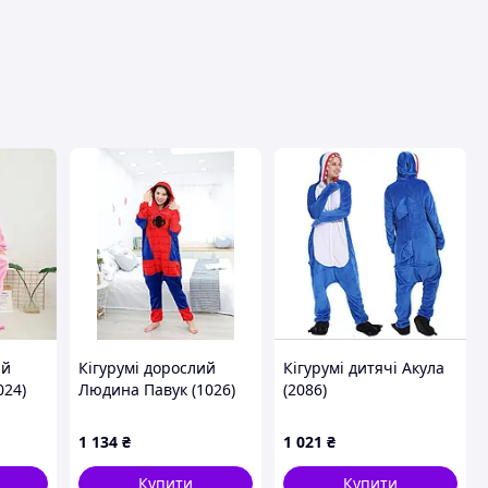
ий
Кігурумі дорослий
Кігурумі дитячі Акула
024)
Людина Павук (1026)
(2086)
1 134
₴
1 021
₴
Купити
Купити