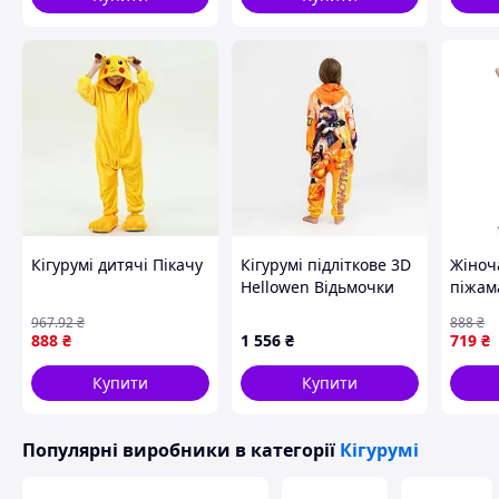
Кігурумі дитячі Пікачу
Кігурумі підліткове 3D
Жіноча
Hellowen Відьмочки
піжам
4006_2_152 17437 152
підліт
967
.92
₴
888
₴
см
Єдино
888
₴
1 556
₴
719
₴
костю
Денве
Купити
Купити
Популярні виробники
в категорії
Кігурумі