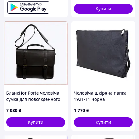
Купити
БланкНот Porte чоловіча
Чоловіча шкіряна папка
сумка для повсякденного
1921-11 чорна
використання, 90240TB06C
7 080
₴
1 770
₴
Купити
Купити