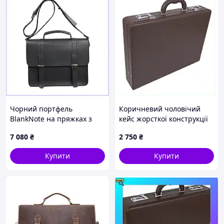
Чорний портфель
Коричневий чоловічий
BlankNote на пряжках з
кейс жорсткої конструкції
ременем 153 см
6219AB8T99
7 080
₴
2 750
₴
9M0A24007
Купити
Купити