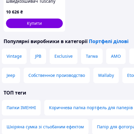
швидкозшивач Tuscany
Leather Cesare TL142554 з
10 626
₴
бічною ручкою та
кишенями, тілесна
Купити
VL2554_1_100
Популярні виробники
в категорії
Портфелі ділові
Vintage
JPB
Exclusive
Tarwa
AMO
Jeep
Собственное производство
Wallaby
Eto
ТОП теги
Папки ІМЕННІ
Коричнева папка портфель для паперів
Шкіряна сумка зі стьобаним ефектом
Папір для фотогр