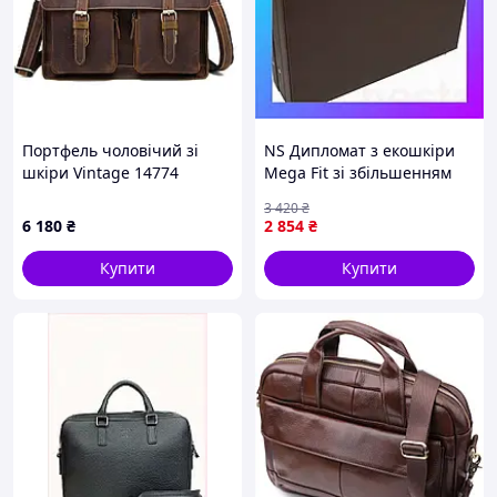
Портфель чоловічий зі
NS Дипломат з екошкіри
шкіри Vintage 14774
Mega Fit зі збільшенням
Коричневий
об'єму Portfolio
3 420
₴
коричневий Nes22/Q
6 180
₴
2 854
₴
Купити
Купити