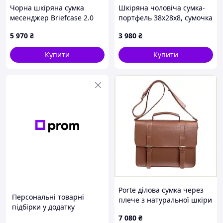
Чорна шкіряна сумка
Шкіряна чоловіча сумка-
месенджер Briefcase 2.0
портфель 38х28х8, сумочка
8M13P2261
для роботи та щоденних
5 970
₴
3 980
₴
справ, чоловічий шопер,
чорна
Купити
Купити
Porte ділова сумка через
Персональні товарні
плече з натуральної шкіри
підбірки у додатку
B869B903K9
7 080
₴