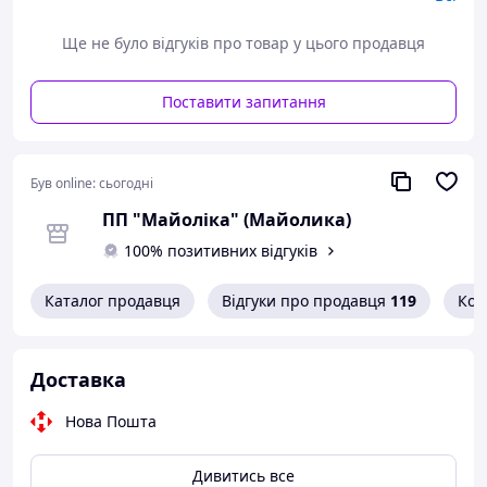
ПРИЙМАЄМО замовлення:
Ще не було відгуків про товар у цього продавця
e-mail:
mayolika@ukr.net;
Наш офіційний сайт:
mayolika.com;
Поставити запитання
Viber:
+380676724997;
Telegram:
+380676724997.
Був online:
сьогодні
ПП "Майоліка" (Майолика)
100% позитивних відгуків
Каталог продавця
Відгуки про продавця
119
Кон
Доставка
Нова Пошта
Дивитись все