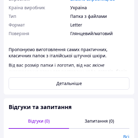
Країна виробник
Україна
Тип
Папка з файлами
Формат
Letter
Поверхня
Глянцевий/матовий
Пропонуємо виготовлення самих практичних,
класичних папок з італійської штучної шкіри.
Від вас розмір папки і логотип, від нас
якісне
виготовлення папок
для ресторану, кафе, готелів, барів
чи для Вас особисто.
Детальніше
У комплекті до великих папок завжди є можливість
замовити невеликі текі для грошей, винні карти,
тютюнові карти, тощо.
Відгуки та запитання
Замовляйте!
Зв'язатися з нами можна за контактними телефонами
Відгуки (0)
Запитання (0)
або так само написавши нам на електронну пошту.
Всі