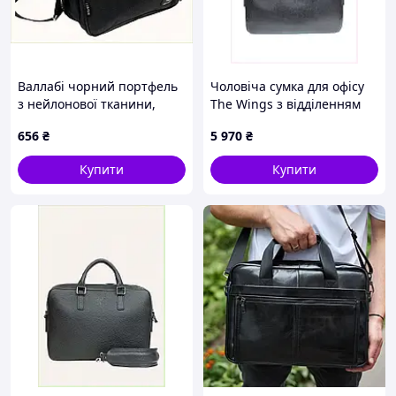
Валлабі чорний портфель
Чоловіча сумка для офісу
з нейлонової тканини,
The Wings з відділенням
706TB6743
для гаджетів 81C32K262
656
₴
5 970
₴
Купити
Купити