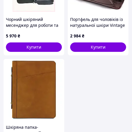
Чорний шкіряний
Портфель для чоловіків із
месенджер для роботи та
натуральної шкіри Vintage
навчання, C81H32261
23040 Коричневий
5 970
₴
2 984
₴
Купити
Купити
Шкіряна папка-