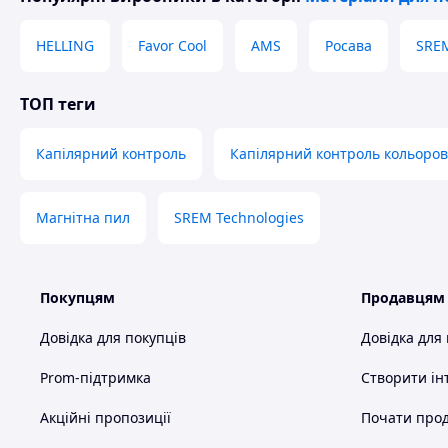
HELLING
Favor Cool
AMS
Росава
SREM
ТОП теги
Капілярний контроль
Капілярний контроль кольоров
Магнітна пил
SREM Technologies
Покупцям
Продавцям
Довідка для покупців
Довідка для
Prom-підтримка
Створити ін
Акційні пропозиції
Почати прод