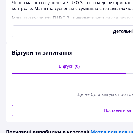
Чорна магнітна суспензія FLUXO 3 – готова до використа
контролю. Магнітна суспензія є сумішшю спеціальних чор
Магнітна суспензія FLUXO 3 - використовується для виявл
феромагнітних матеріалах. Застосовується виявлення уса
шліфувальних тріщин, тріщин втоми тощо. п. використов
Детальн
постійних магнітах чи електромагнітом.
Якщо поверхня контрольованого об'єкта має темний колір
використовувати білу контрастну фарбу FLUXO 3.
Відгуки та запитання
Відгуки (0)
Ємність аерозольного балончика 500мл.
Ще не було відгуків про то
Поставити за
Популярні виробники
в категорії
Матеріали для н