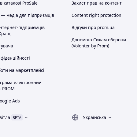
 каталозі ProSale
Захист прав на контент
 — медіа для підприємців
Content right protection
інтернет-підприємців
Відгуки про prom.ua
Кращі
Допомога Силам оборони
тувача
(Volonter by Prom)
нфіденційності
оти на маркетплейсі
ограма електронний
с PROM
oogle Ads
вітла
Українська
BETA