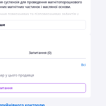
ння суспензія для проведення магнітопорошкового
них магнітних частинок і масляної основи.
ення поверхневих та підповерхневих дефектів у
дкових тріщин, зварювальних дефектів,
ується разом із намагнічуючим пристроєм на
іше
, для збільшення контрастності рекомендується
Запитання (0)
Всі
вар у цього продавця
питання
еруйнівного контролю