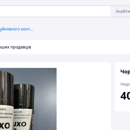
Знайти
Матеріали для неруйнівного контролю
інших продавців
Чор
Недо
4