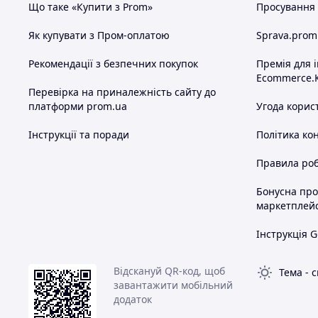
Що таке «Купити з Prom»
Просування в
Як купувати з Пром-оплатою
Sprava.prom
Рекомендації з безпечних покупок
Премія для 
Ecommerce.
Перевірка на приналежність сайту до
платформи prom.ua
Угода корис
Інструкції та поради
Політика ко
Правила роб
Бонусна пр
маркетплей
Інструкція G
Відскануй QR-код, щоб
Тема
-
с
завантажити мобільний
додаток