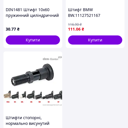
DIN1481 Штифт 10х60
Штифт BMW
пружинний циліндричний
BW.11127521167
розрізний, сталь без
116
.90
₴
покриття
30
.77
₴
111
.06
₴
Купити
Купити
Штифти стопорні,
нормально висунутий