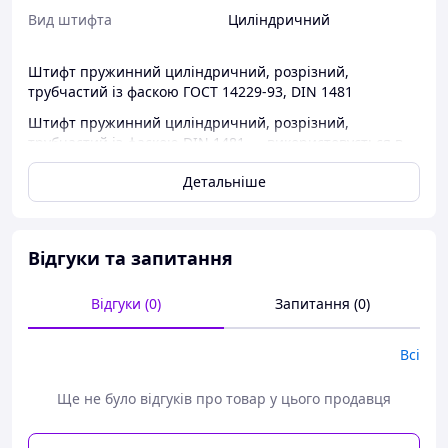
Вид штифта
Циліндричний
Штифт пружинний циліндричний, розрізний,
трубчастий із фаскою ГОСТ 14229-93, DIN 1481
Штифт пружинний циліндричний, розрізний,
трубчастий із фаскою DIN 1481 — використовується в
промислових галузях, а саме: в машинобудуванні та
Детальніше
приладобудуванні.
КОНСТРУКЦІЯ І РОЗМІРИ
Відгуки та запитання
Відгуки (0)
Запитання (0)
Всі
Ще не було відгуків про товар у цього продавця