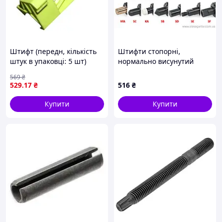
Штифт (передн, кількість
Штифти стопорні,
штук в упаковці: 5 шт)
нормально висунутий
VOLVO S60 I, V70 II 07.00-
стрижень, різні
569
₴
04.10 ROMIX ROM C30344
наконечники GN 81700-6-
529
.17
₴
516
₴
9-B-SB-ST
Купити
Купити