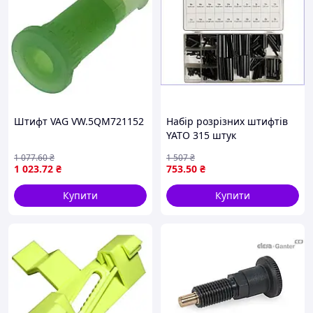
Штифт VAG VW.5QM721152
Набір розрізних штифтів
YATO 315 штук
циліндричні сталеві для
1 077
.60
₴
1 507
₴
збирання та ремонту
1 023
.72
₴
753
.50
₴
меблів
Купити
Купити