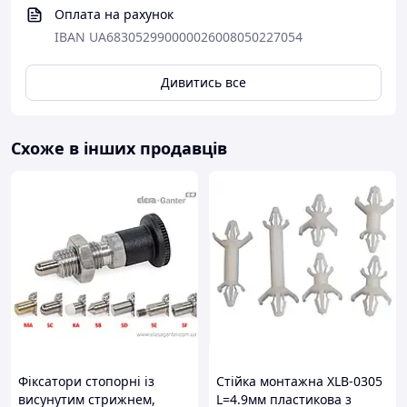
Оплата на рахунок
IBAN UA683052990000026008050227054
Дивитись все
Схоже в інших продавців
Фіксатори стопорні із
Стійка монтажна XLB-0305
висунутим стрижнем,
L=4.9мм пластикова з