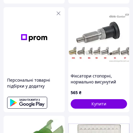
Фіксатори стопорні,
Персональні товарні
нормально висунутий
підбірки у додатку
стрижень, штифти під
565
₴
різні завдання GN 81700-5-
8-B-SE-NI
Купити