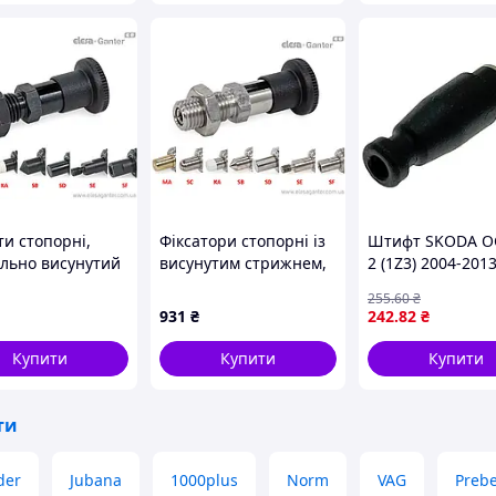
и стопорні,
Фіксатори стопорні із
Штифт SKODA O
льно висунутий
висунутим стрижнем,
2 (1Z3) 2004-2013
нь, різні
штифти під спеціальні
255
.60
₴
ечники GN
завдання GN 81700-8-
931
₴
242
.82
₴
5-8-CK-SC-ST
12-CK-SB-NI
Купити
Купити
Купити
ти
der
Jubana
1000plus
Norm
VAG
Preb