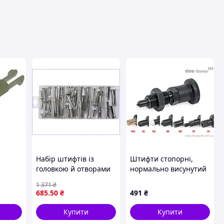
ця
Набір штифтів із
Штифти стопорні,
головкою й отворами
нормально висунутий
60 шт. для дому
стрижень, різні
1 371
₴
майстернії
наконечники GN
685
.50
₴
491
₴
виробництва 5-12 мм
81700-5-8-BK-SD-ST
Купити
Купити