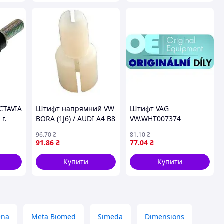
CTAVIA
Штифт напрямний VW
Штифт VAG
 г.
BORA (1J6) / AUDI A4 B8
VW.WHT007374
(8K5) / SEAT ALTEA (5P1)
96
.70
₴
81
.10
₴
1998-2017 г.
91
.86
₴
77
.04
₴
Купити
Купити
ena
Meta Biomed
Simeda
Dimensions