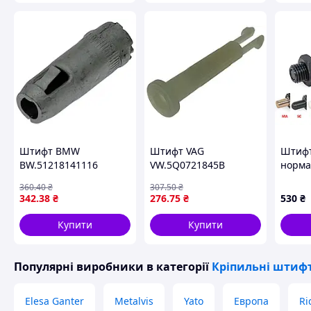
Штифт BMW
Штифт VAG
Штифт
BW.51218141116
VW.5Q0721845B
норма
стриже
360
.40
₴
307
.50
₴
након
342
.38
₴
276
.75
₴
530
₴
81700-
Купити
Купити
Популярні виробники
в категорії
Кріпильні штиф
Elesa Ganter
Metalvis
Yato
Европа
Ri