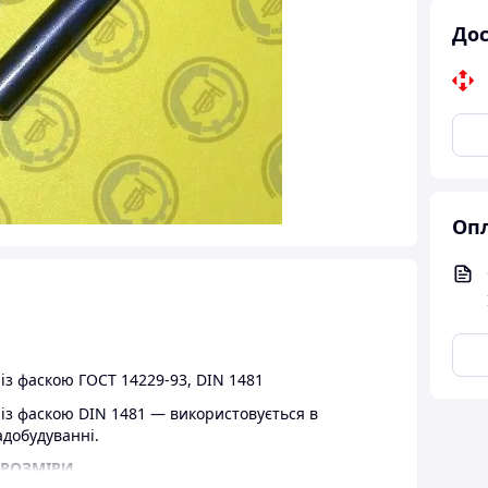
Дос
Опл
з фаскою ГОСТ 14229-93, DIN 1481
з фаскою DIN 1481 — використовується в
адобудуванні.
 РОЗМІРИ