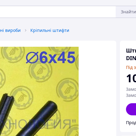
Знайти
ні вироби
Кріпильні штифти
Шт
DIN
Під 
1
Замо
Замо
Прод