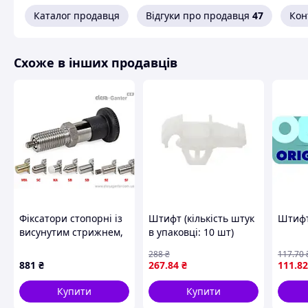
Каталог продавця
Відгуки про продавця
47
Кон
Схоже в інших продавців
Фіксатори стопорні із
Штифт (кількість штук
Штифт
висунутим стрижнем,
в упаковці: 10 шт)
штифти під різні
CITROEN EVASION, FIAT
288
₴
117
.70
завдання GN 81700-5-
ULYSSE 179, ULYSSE
881
₴
267
.84
₴
111
.82
8-C-KA-NI
220, PEUGEOT 806
06.94-06.11 ROMIX
Купити
Купити
ROM C10021