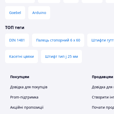
Goebel
Arduino
ТОП теги
DIN 1481
Палець стопорний 6 х 60
Штифти гутт
Касетні цвяхи
Штифт тип j 25 мм
Покупцям
Продавцям
Довідка для покупців
Довідка для
Prom-підтримка
Створити ін
Акційні пропозиції
Почати прод