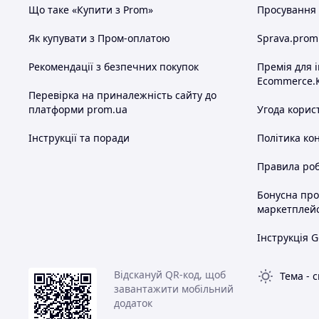
Що таке «Купити з Prom»
Просування в
Як купувати з Пром-оплатою
Sprava.prom
Рекомендації з безпечних покупок
Премія для 
Ecommerce.
Перевірка на приналежність сайту до
платформи prom.ua
Угода корис
Інструкції та поради
Політика ко
Правила роб
Бонусна пр
маркетплей
Інструкція G
Відскануй QR-код, щоб
Тема
-
с
завантажити мобільний
додаток