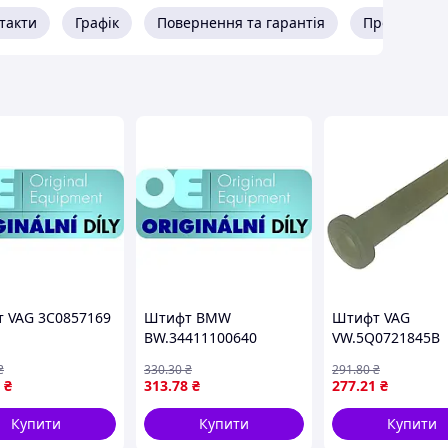
такти
Графік
Повернення та гарантія
Про продав
 VAG 3C0857169
Штифт BMW
Штифт VAG
BW.34411100640
VW.5Q0721845B
₴
330
.30
₴
291
.80
₴
₴
313
.78
₴
277
.21
₴
Купити
Купити
Купити