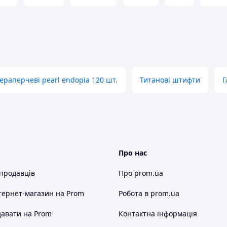
ераперчеві pearl endopia 120 шт.
Титанові штифти
Г
Про нас
 продавців
Про prom.ua
тернет-магазин
на Prom
Робота в prom.ua
авати на Prom
Контактна інформація