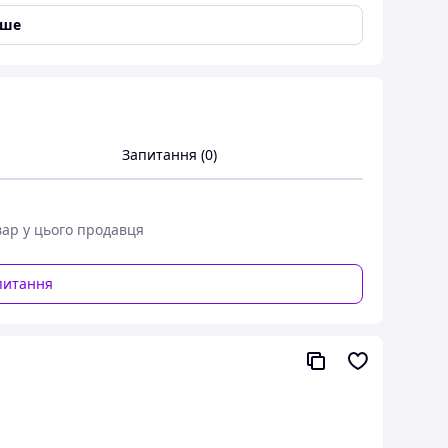
іше
Запитання (0)
вар у цього продавця
питання