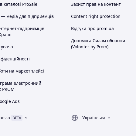
 каталозі ProSale
Захист прав на контент
 — медіа для підприємців
Content right protection
інтернет-підприємців
Відгуки про prom.ua
Кращі
Допомога Силам оборони
тувача
(Volonter by Prom)
нфіденційності
оти на маркетплейсі
ограма електронний
с PROM
oogle Ads
вітла
Українська
BETA