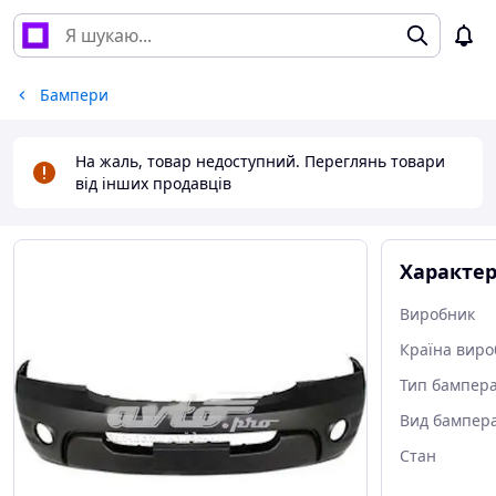
Бампери
На жаль, товар недоступний. Переглянь товари
від інших продавців
Характе
Виробник
Країна виро
Тип бампер
Вид бампер
Стан