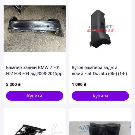
Бампер задній BMW 7 F01
Вугол бампера задній
F02 F03 F04 від2008-2015рр
лівий Fiat Ducato (06-) (14-)
7213457 оригінал бв
сірий 180° (FT91445) Fast
5 200
₴
1 090
₴
незначна притертість
зліва ( на фото)
Купити
Купити