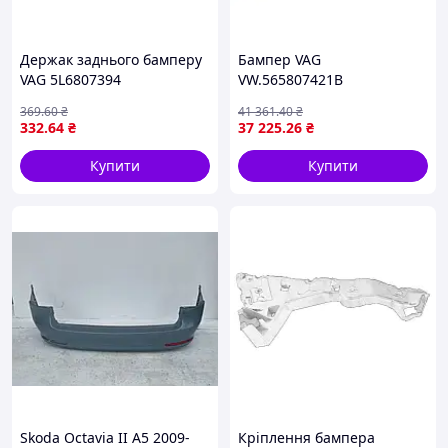
Держак заднього бамперу
Бампер VAG
VAG 5L6807394
VW.565807421B
369
.60
₴
41 361
.40
₴
332
.64
₴
37 225
.26
₴
Купити
Купити
Skoda Octavia II A5 2009-
Кріплення бампера