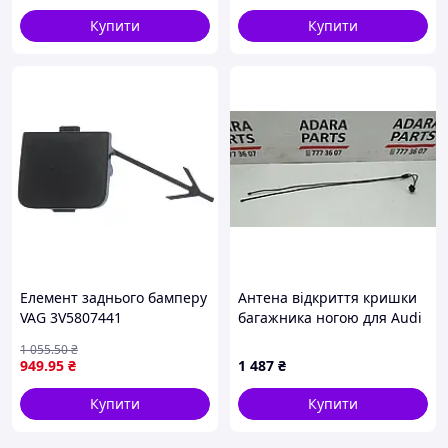
Купити
Купити
Елемент заднього бамперу
Антена відкриття кришки
VAG 3V5807441
багажника ногою для Audi
A5 2018-2019 (F5(8W6))
1 055
.50
₴
(8W0962239)
949
.95
₴
1 487
₴
Купити
Купити