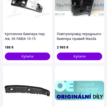
Кріплення бампера пер.
Повітропровід переднього
лів. SK FABIA 10-15
бампера правий Mazda
(TEMPEST). (045 1873 931)
CX-90 24-26 новий
188
₴
2 993
₴
оригінал OEM KMV650A40
Купити
Купити