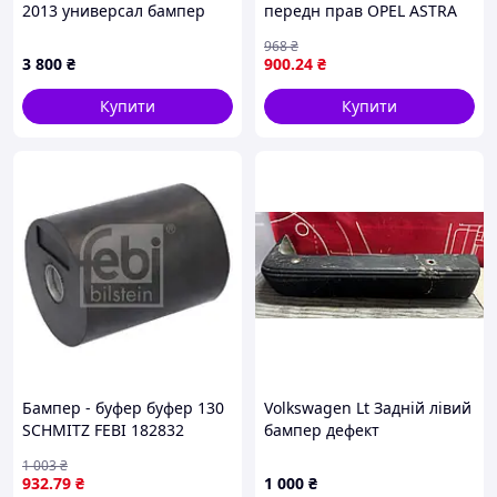
2013 универсал бампер
передн прав OPEL ASTRA
задний 1Z9807421F
H, ASTRA H GTC 1.2-2.0
968
₴
01.04-10.14 OE OPEL
3 800
₴
900
.24
₴
24460284
Купити
Купити
Бампер - буфер буфер 130
Volkswagen Lt Задній лівий
SCHMITZ FEBI 182832
бампер дефект
1 003
₴
932
.79
₴
1 000
₴