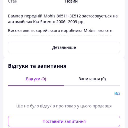
Стан
Новий
Бампер передній Mobis 86511-3E512 застосовується на
автомобілях Kia Sorento 2006- 2009 рр.
Висока якість корейського виробника Mobis знають
багато хто і встигли полюбити багато автомобілістів.
Під час купівлі запчастин, всі ми знаємо, як важливо
Детальніше
купувати якісні запчастини. Безліч відгуків можуть
зайвий раз це підтвердити.
Бампери ви завжди можете придбати в нашому
Відгуки та запитання
інтернет-магазині allens.com.ua за найдоступнішими
цінами.
Відгуки (0)
Запитання (0)
Всі
Ще не було відгуків про товар у цього продавця
Поставити запитання