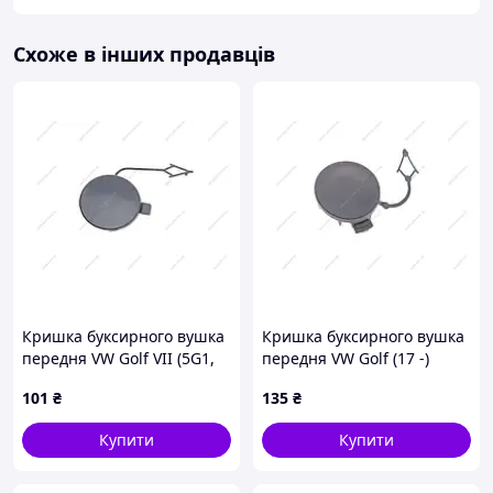
Схоже в інших продавців
Кришка буксирного вушка
Кришка буксирного вушка
передня VW Golf VII (5G1,
передня VW Golf (17 -)
BQ1, BE1, BE2) (12-)
(88071846302) DPA
101
₴
135
₴
(88071439702) DPA
Купити
Купити