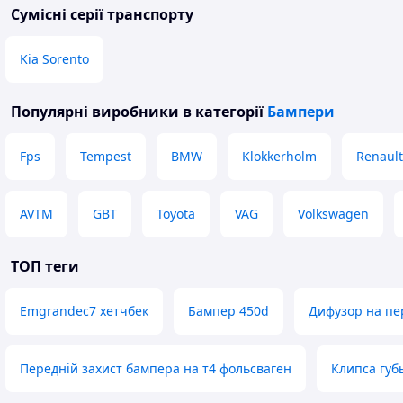
Сумісні серії транспорту
Kia Sorento
Популярні виробники
в категорії
Бампери
Fps
Tempest
BMW
Klokkerholm
Renault
AVTM
GBT
Toyota
VAG
Volkswagen
ТОП теги
Emgrandec7 хетчбек
Бампер 450d
Дифузор на пе
Передній захист бампера на т4 фольсваген
Клипса губ