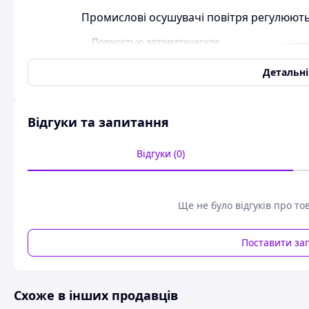
Промислові осушувачі повітря регулюють
Детальн
Відгуки та запитання
Відгуки (0)
Ще не було відгуків про то
Поставити за
Промищений Осушувач повітря регулює та
~ овочехранилищах, скла
~ для виробництва високоякісних ковбас, сирі
Схоже в інших продавців
~ осушення приміщень після: затоплення, утв