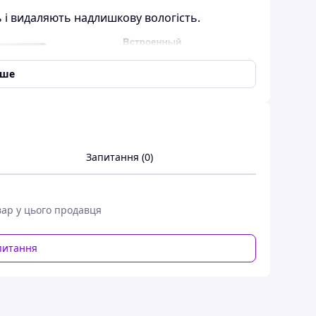
 і видаляють надлишкову вологість.
іше
Запитання (0)
вар у цього продавця
питання
 видаляє вологість у приміщеннях
:
дських приміщеннях
в, кондитерських виробів, спецій тощо.
орення грибкової цвілі, проривів труб