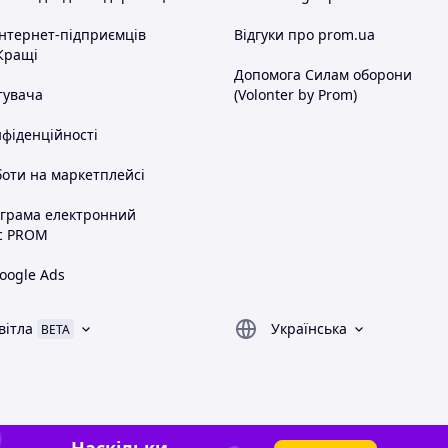
інтернет-підприємців
Відгуки про prom.ua
Кращі
Допомога Силам оборони
тувача
(Volonter by Prom)
нфіденційності
оти на маркетплейсі
ограма електронний
с PROM
oogle Ads
вітла
Українська
BETA