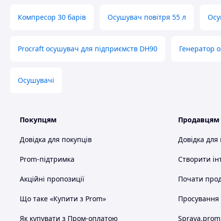
Компресор 30 барів
Осушувач повітря 55 л
Осу
Procraft осушувач для підприємств DH90
Генератор 
Осушувачі
Покупцям
Продавцям
Довідка для покупців
Довідка для
Prom-підтримка
Створити ін
Акційні пропозиції
Почати прод
Що таке «Купити з Prom»
Просування в
Як купувати з Пром-оплатою
Sprava.prom