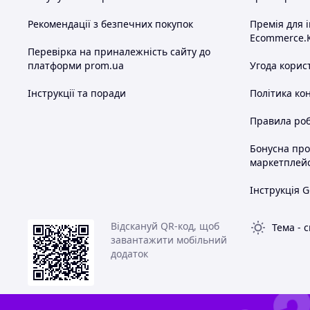
Рекомендації з безпечних покупок
Премія для 
Ecommerce.
Перевірка на приналежність сайту до
платформи prom.ua
Угода корис
Інструкції та поради
Політика ко
Правила роб
Бонусна пр
маркетплей
Інструкція G
Відскануй QR-код, щоб
Тема
-
с
завантажити мобільний
додаток