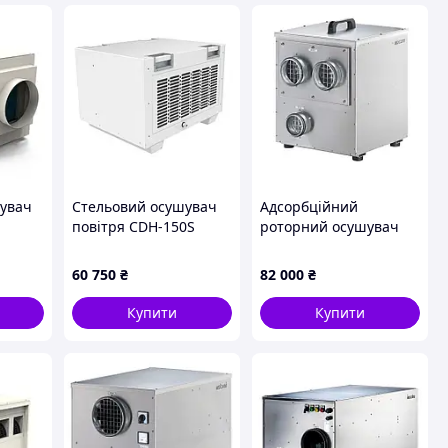
увач
Стельовий осушувач
Адсорбційний
повітря CDH-150S
роторний осушувач
повітря MDC250
60 750
₴
82 000
₴
Купити
Купити