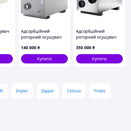
увач
Адсорбційний
Адсорбційний
роторний осушувач
роторний осушувач
повітря MDC450
повітря MDC800
140 000
₴
350 000
₴
Купити
Купити
MI
Drytec
Zipper
Celsius
Trotec