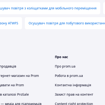
шувач повітря з коліщатками для мобільного переміщення
озону ATWFS
Осушувач повітря для побутового використан
Про нас
 продавців
Про prom.ua
тернет-магазин
на Prom
Робота в prom.ua
авати на Prom
Контактна інформація
 каталозі ProSale
Захист прав на контент
 — медіа для підприємців
Content right protection