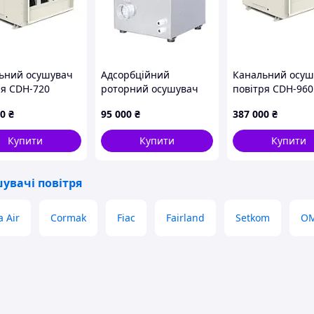
дбір
осушителя повітря з урахуванням специфіки
фахівцям
нашої компанії, зателефонувавши
302
(063) 262-47-62
понувати найкраще!!
ьний осушувач
Адсорбційний
Канальний осуш
ія. Монтаж. Доставка. Сервісне обслуговування
.
ря CDH-720
роторний осушувач
повітря CDH-960
повітря MDC300
00
₴
95 000
₴
387 000
₴
Купити
Купити
Купити
увачі повітря
 Air
Cormak
Fiac
Fairland
Setkom
O