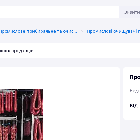
Знайти
Промислове прибиральне та очисне обладнання
Промислові очищувачі 
інших продавців
Про
Недо
від