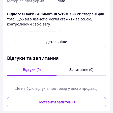
Матеріал платформи
скло
Підлогові ваги Grunhelm BES-1SM 150 кг
створені для
того, щоб ви з легкістю могли стежити за собою,
контролюючи свою вагу.
Ваги підлогові електронні
Матеріал платформи: загартоване скло
Детальніше
Елементи живлення: 3VCR2032 x 1
Максимальне навантаження: 150 кг
Точність вимірювання: 0.1 кг
Одиниці виміру: кг/фунти/грами/унція
Відгуки та запитання
Автоматичне вимкнення
Індикація заряду батареї
Відгуки (0)
Запитання (0)
Індикація перевантаження
Колір малюнок, м'ята
Підлогові ваги ви завжди зможете придбати в нашому
Ще не було відгуків про товар у цього продавця
інтернет-магазині за найдоступнішими цінами.
Поставити запитання