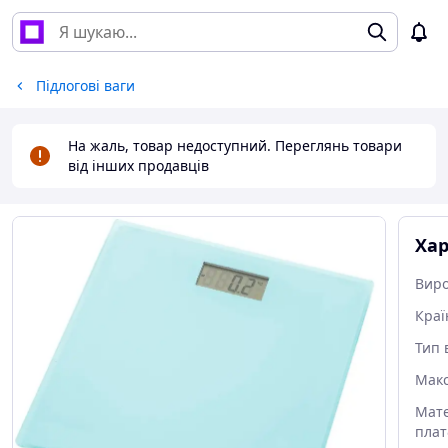
Підлогові ваги
На жаль, товар недоступний. Переглянь товари
від інших продавців
Ха
Вир
Краї
Тип 
Макс
Мате
пла