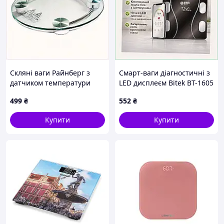
Скляні ваги Райнберг з
Смарт-ваги діагностичні з
датчиком температури
LED дисплеєм Bitek BT-1605
круглі 36T9X1X35
3462210CB
499
₴
552
₴
Купити
Купити