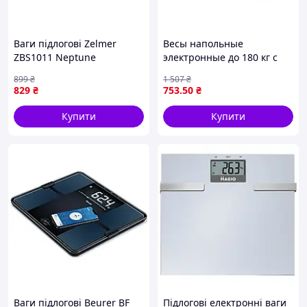
Ваги підлогові Zelmer
Весы напольные
ZBS1011 Neptune
электронные до 180 кг с
LED-дисплеем для точного
899
₴
1 507
₴
измерения веса дома
829
₴
753
.50
₴
Купити
Купити
Ваги підлогові Beurer BF
Підлогові електронні ваги