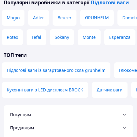
Популярні виробники
в категорії
Підлогові ваги
Magio
Adler
Beurer
GRUNHELM
Domot
Rotex
Tefal
Sokany
Monte
Esperanza
ТОП теги
Підлогові ваги із загартованого скла grunhelm
Глюкоме
Кухонні ваги з LED-дисплеєм BROCK
Датчик ваги
Покупцям
Продавцям