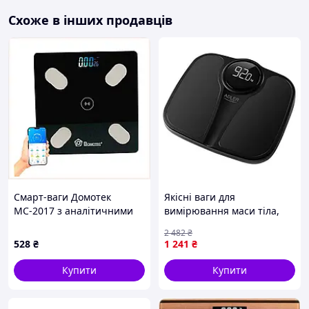
Схоже в інших продавців
Смарт-ваги Домотек
Якісні ваги для
МС-2017 з аналітичними
вимірювання маси тіла,
функціями C85E8B0171
Підлогові ваги скляні
2 482
₴
підлогові для вимірювання
528
₴
1 241
₴
маси тіла HP-90
Купити
Купити