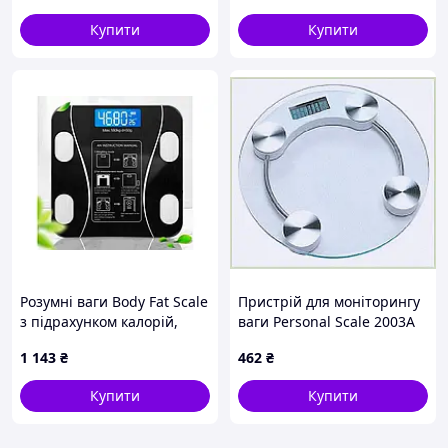
Купити
Купити
Розумні ваги Body Fat Scale
Пристрій для моніторингу
з підрахунком калорій,
ваги Personal Scale 2003A
Bluetooth ваги
445BP6997X
1 143
₴
462
₴
Купити
Купити