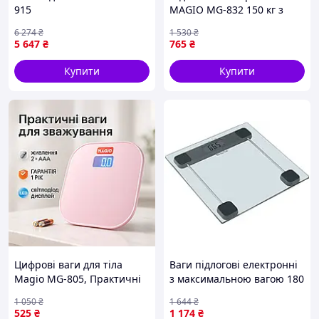
915
MAGIO MG-832 150 кг з
полірованого скла Сірий
6 274
₴
1 530
₴
5 647
₴
765
₴
Купити
Купити
Цифрові ваги для тіла
Ваги підлогові електронні
Magio MG-805, Практичні
з максимальною вагою 180
ваги для зважування Якісні
кг і дисплеєм ECG BT-15752
1 050
₴
1 644
₴
бюджетні підлогові RG-63
525
₴
1 174
₴