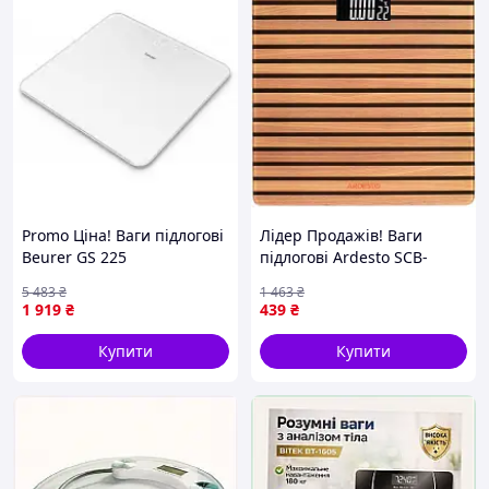
Promo Ціна! Ваги підлогові
Лідер Продажів! Ваги
Beurer GS 225
підлогові Ardesto SCB-
(4211125757335) - тільки на
965PLANK - КлікБай
5 483
₴
1 463
₴
ZaGrosh.com.ua
1 919
₴
439
₴
Купити
Купити