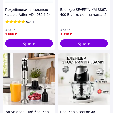
Подрібнювач зі скляною
Блендер SEVERIN KM 3867,
чашею Adler AD 4082 1.2л.
400 Вт, 1 л, скляна чаша, 2
550вт.
режими, ніж з 4 лезами
5.0
(1)
3 331
₴
3 687
₴
1 666
₴
3 318
₴
Купити
Купити
Занурювальний блендер
Блендер з гострими