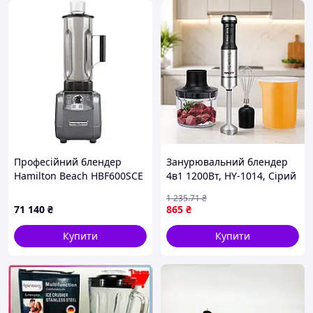
Професійний блендер
Занурювальний блендер
Hamilton Beach HBF600SCE
4в1 1200Вт, HY-1014, Сірий
/ Блендер кухонний /
1 235
.71
₴
Ручний блендер з чашею /
71 140
₴
865
₴
Подрібнювач / Міксер
Купити
Купити