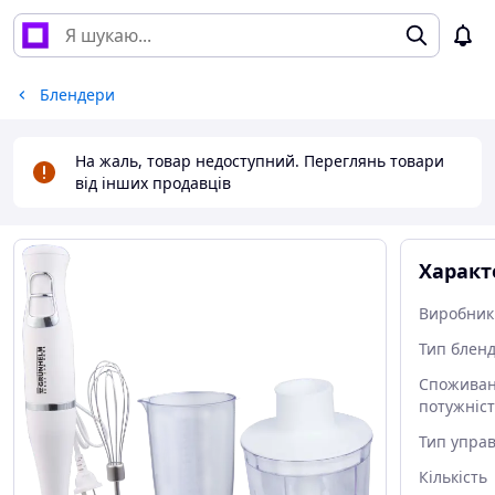
Блендери
На жаль, товар недоступний. Переглянь товари
від інших продавців
Характ
Виробник
Тип блен
Спожива
потужніс
Тип упра
Кількість