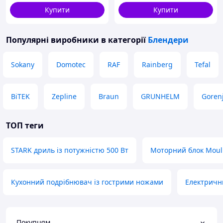
Hendi
Купити
Купити
Популярні виробники
в категорії
Блендери
Sokany
Domotec
RAF
Rainberg
Tefal
BiTEK
Zepline
Braun
GRUNHELM
Goren
ТОП теги
STARK дриль із потужністю 500 Вт
Моторний блок Moul
Кухонний подрібнювач із гострими ножами
Електричн
Покупцям