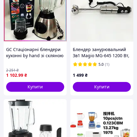
GC Стаціонарні блендери
Блендер занурювальний
кухонні by hand зі скляною
3в1 Magio MG-645 1200 Вт,
чашею для коктейлів,
потужний і тихий з
5.0
(1)
електричний блендер
титановими ножами.
2 251
₴
подрібнюва Tro1\09
1 102
.99
₴
1 499
₴
Купити
Купити