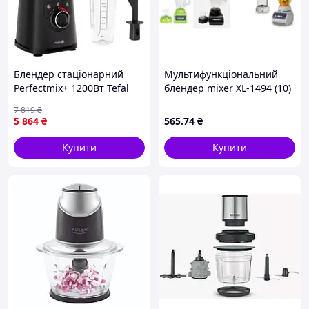
Блендер стаціонарний
Мультифункціональний
Perfectmix+ 1200Вт Tefal
блендер mixer XL-1494 (10)
CL0182734
7 819
₴
5 864
₴
565
.74
₴
Купити
Купити