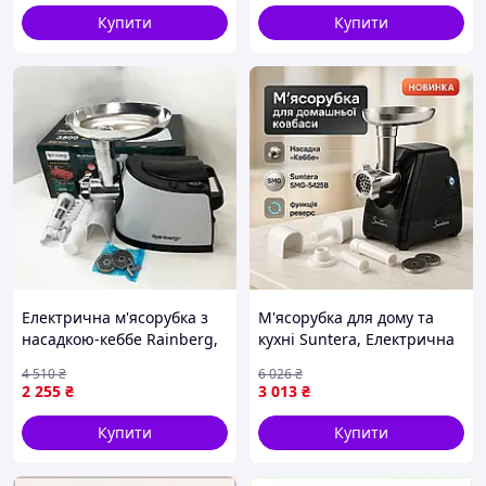
Купити
Купити
Електрична м'ясорубка з
М'ясорубка для дому та
насадкою-кеббе Rainberg,
кухні Suntera, Електрична
Потужна м'ясорубка
універсальна м'ясорубка
4 510
₴
6 026
₴
електрична для дому FG-10
'для сосисок TA-27
2 255
₴
3 013
₴
Купити
Купити