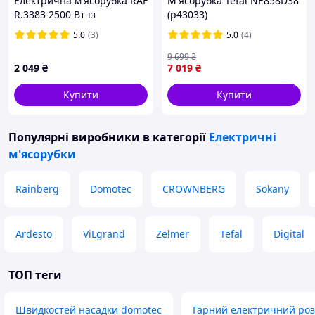
Електрична м'ясорубка RAF
М'ясорубка Tefal NE858D38
R.3383 2500 Вт із
(p43033)
соковичавницею і
5.0
(3)
5.0
(4)
насадками для ковбас, 3 в
1 для дому
9 699
₴
2 049
₴
7 019
₴
Купити
Купити
Популярні виробники
в категорії
Електричні
м'ясорубки
Rainberg
Domotec
CROWNBERG
Sokany
Ardesto
ViLgrand
Zelmer
Tefal
Digital
ТОП теги
Швидкостей насадки domotec
Гарний електричний ро