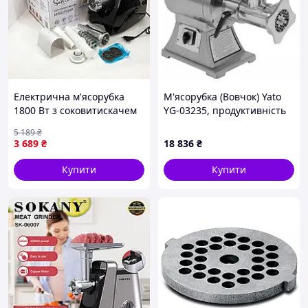
Електрична м'ясорубка
М'ясорубка (Вовчок) Yato
1800 Вт з соковитискачем
YG-03235, продуктивність
для томатів та насадкою
250 кг/год
5 189
₴
для кеббе / універсальний
3 689
₴
18 836
₴
кухонний подрібнювач
Купити
Купити