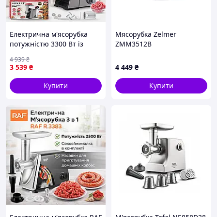
Електрична м'ясорубка
Мясорубка Zelmer
потужністю 3300 Вт із
ZMM3512B
захистом від перегріву /
4 939
₴
побутовий подрібнювач
3 539
₴
4 449
₴
м'яса для кухні
Купити
Купити