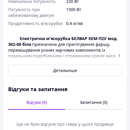
Номінальна потужність
220 Вт
Потужність при
1500 Вт
заблокованому двигуні
Продуктивність м'ясорубки
0.4 кг/хв
Електрична м'ясорубка БЕЛВАР КЕМ-П2У мод.
302-08 біла
призначена для приготування фаршу,
перемішування різних харчових компонентів із
подальшим подрібненням і отриманням єдиної маси. З
її допомогою ви завжди можете перекрутити м'ясо,
овочі та багато іншого. Однією з відмітних
Детальніше
особливостей є наявність насадки для приготування
домашніх ковбасок і наявність реверсу.
Ця модель стане справедливо незамінною
Відгуки та запитання
помічницею на вашій кухні, оскільки, напевно, дуже
важко уявити в наш час приготування їжі без
м'ясорубки, а наявність електром'ясорубки допоможе
Відгуки (0)
Запитання (0)
вам забезпечити зручність у приготуванні, мінімальне
стомлення від приготування їжі, ну і, звісно ж, радість
від отриманих вами кулінарних шедеврів.
Ще не було відгуків про товар у цього продавця
Неперевершене білоруське якість