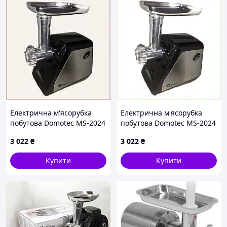
Електрична м'ясорубка
Електрична м'ясорубка
побутова Domotec MS-2024
побутова Domotec MS-2024
3000Вт (1958821853),
3000Вт (1958821853),
3 022
₴
3 022
₴
8C546EH002
8546K002PB
Купити
Купити