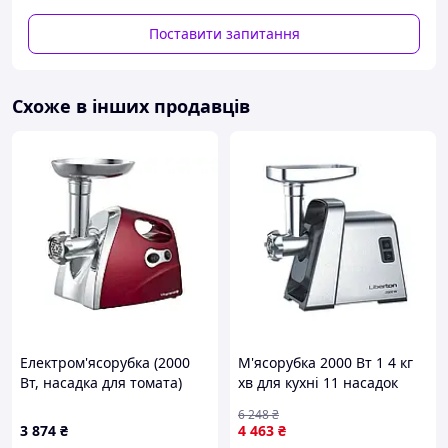
електром'ясорубки
КЕМ-П2У
, мод.302-08
ви зможете
оцінити лише згодом, позаяк найближчі 5-10 років у
Поставити запитання
вас не виникне з нею жодних проблем. Наявність
потужності в 1.5 кВт може забезпечити продуктивність
м'ясорубки 24 кг/год. Також варто зазначити невеликі
Схоже в інших продавців
габарити та вагу, що зможе забезпечити для вас
максимальну зручність під час її використання.
Електром'ясорубки
Белвар
ви завжди можете
придбати в нашому інтернет-магазині за найнижчими
цінами.
Електром'ясорубка (2000
М'ясорубка 2000 Вт 1 4 кг
Вт, насадка для томата)
хв для кухні 11 насадок
V203-BRMG-red ТМ
неіржавка сталь Liberton
6 248
₴
VILGRAND
FK-8953
3 874
₴
4 463
₴