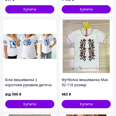
Купити
Купити
Біла вишиванка з
Футболка вишиванка Мак
коротким рукавом дитяча.
92-116 розмір
Вишиванка літня
від
500
₴
483
₴
трикотажна для дівчинки.
Вишиванка з блакитною
Купити
Купити
вишивкою для дівчинки.