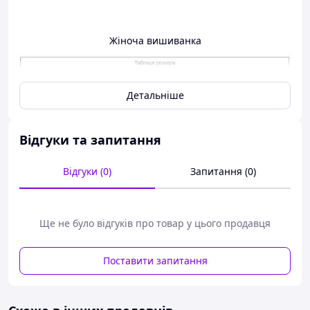
Жіноча вишиванка
Детальніше
Відгуки та запитання
Відгуки (0)
Запитання (0)
Ще не було відгуків про товар у цього продавця
Плаття для дівчинки
Таблиця розмірів
Поставити запитання
Довжина ру
Розмір
Ширина
Довжина
кава
116
30
53
34