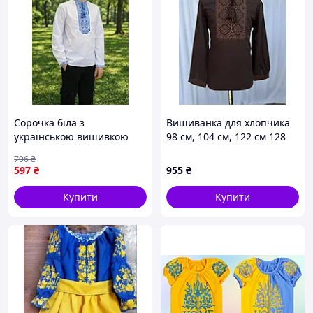
Сорочка біла з
Вишиванка для хлопчика
українською вишивкою
98 см, 104 см, 122 см 128
для хлопчиків в школу з
см, 134 см, 140 см, 152 см,
796
₴
довгим рукавом
158 см, 164 см
597
₴
955
₴
українською вишивкою
для дітей етнічний одяг
Купити
Купити