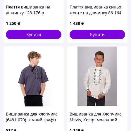
Плаття вишиванка на
Плаття вишиванка синьо-
дівчинку 128-176 р
жовте на дівчинку 86-164
розмір
1 250
₴
1 438
₴
Купити
Купити
Вишиванка для хлопчика
Вишиванка для Хлопчика
(6481-070) темний графіт
Mevis, Колір: молочний
Трикотажний Край 134 см
517
₴
1 149
₴