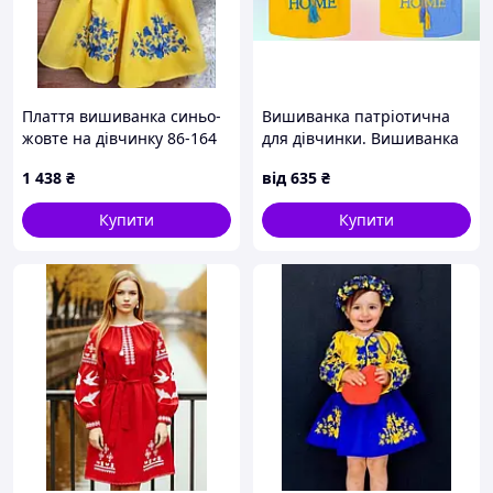
Плаття вишиванка синьо-
Вишиванка патріотична
жовте на дівчинку 86-164
для дівчинки. Вишиванка
розмір
літня жовто-блакитна для
1 438
₴
від
635
₴
дівчинки. Вишиванка з
коротким рукавом для
Купити
Купити
дівчинки.