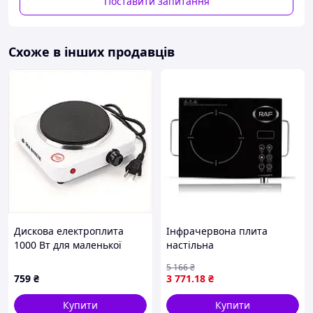
Поставити запитання
Електричні плити DOMOTEC ви завжди можете
придбати в нашому інтернет-магазині
allens.com.ua
за
найнижчими цінами.
Схоже в інших продавців
Дискова електроплита
Інфрачервона плита
1000 Вт для маленької
настільна
кухні, 329701C6X
однокомфорочна raf 8003
5 166
₴
3500 вт сенсорна з
759
₴
3 771
.18
₴
таймером monakshop
Купити
Купити