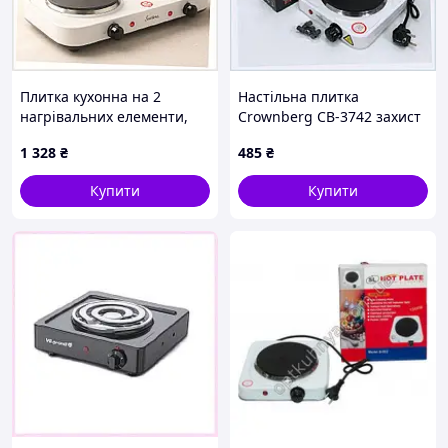
Плитка кухонна на 2
Настільна плитка
нагрівальних елементи,
Crownberg CB-3742 захист
4T070515KE
від перегріву 542M65BA17
1 328
₴
485
₴
Купити
Купити