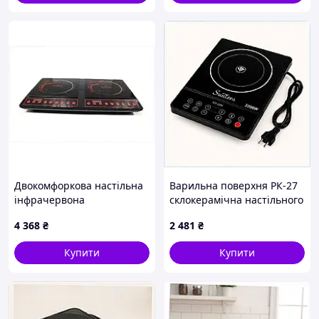
Двокомфоркова настільна
Варильна поверхня РК-27
інфрачервона
склокерамічна настільного
електроплита Crownberg
типу, 20X79B960
4 368
₴
2 481
₴
CB-1330 на 2000 Вт,
3A484B868
Купити
Купити