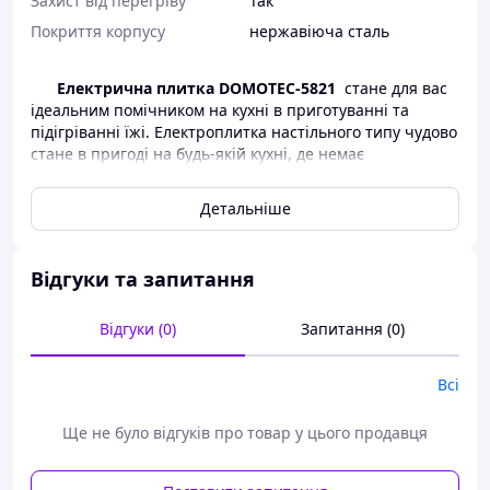
Захист від перегріву
Так
Покриття корпусу
нержавіюча сталь
Електрична плитка DOMOTEC-5821
стане для вас
ідеальним помічником на кухні в приготуванні та
підігріванні їжі. Електроплитка настільного типу чудово
стане в пригоді на будь-якій кухні, де немає
газопостачання або ж із нестабільним постачанням.
Детальніше
Електроплита DOMOTEC-5821
працює від
звичайної мережі 220 В і має одну конфорку з дисковим
теном максимальною потужністю на 1000 Вт. Вона
досить проста в керуванні та має плавний регулятор
Відгуки та запитання
нагрівання плитки. Крім цього, вона має спеціальні
ніжки, що захищають ваші меблі від подряпин, під час
Відгуки (0)
Запитання (0)
встановлення плитки на поверхні. Вона досить легка та
компактна, поверхня виготовлена з неіржавкої листової
сталі, пофарбованої спеціальною порошковою
Всі
термостійкою фарбою. І, звісно ж, висока надійність і
довговічна робота потішить вас на довгі роки. Робоча
Ще не було відгуків про товар у цього продавця
поверхня плитки здатна прогрітися за досить короткий
час упродовж 4 хвилин.