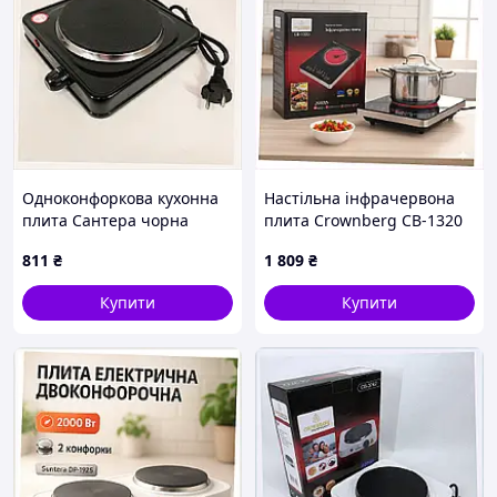
Одноконфоркова кухонна
Настільна інфрачервона
плита Сантера чорна
плита Crownberg CB-1320
1000W 27H335H23
2000Вт 4910CKB84
811
₴
1 809
₴
Купити
Купити