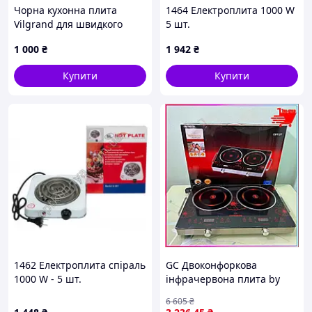
Чорна кухонна плита
1464 Електроплита 1000 W
Vilgrand для швидкого
5 шт.
готування, 1M1030T3M1
1 000
₴
1 942
₴
Купити
Купити
1462 Електроплита спіраль
GC Двоконфоркова
1000 W - 5 шт.
інфрачервона плита by
hand настільна
6 605
₴
електрична, сенсорні