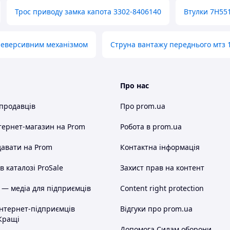
Трос приводу замка капота 3302-8406140
Втулки 7H55
 реверсивним механізмом
Струна вантажу переднього мтз 
Про нас
 продавців
Про prom.ua
тернет-магазин
на Prom
Робота в prom.ua
авати на Prom
Контактна інформація
 каталозі ProSale
Захист прав на контент
 — медіа для підприємців
Content right protection
інтернет-підприємців
Відгуки про prom.ua
Кращі
Допомога Силам оборони