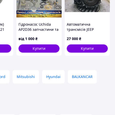
к)
Гідронасос Uchida
Автоматична
x21
AP2D36 запчастини та
трансмісія JEEP
ремонт
RENEGADE (BU) 14-
від
1 000
₴
27 000
₴
Nissan
68257270AA
Купити
Купити
ord
Mitsubishi
Hyundai
BALKANCAR