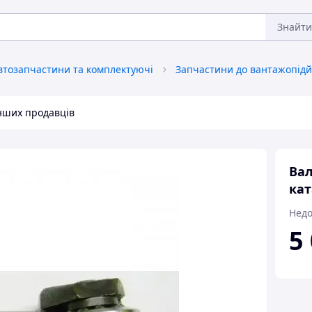
Знайти
втозапчастини та комплектуючі
інших продавців
Вал
кат
Недо
5