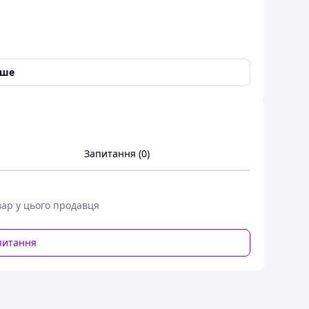
іше
м СБ (предм. №256159, катав. №256159) ЕВ687
Запитання (0)
вар у цього продавця
питання