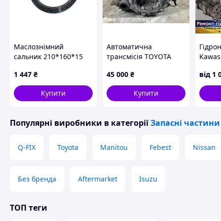
Маслознімний
Автоматична
Гідро
сальник 210*160*15
трансмісія TOYOTA
Kawas
вилкового
SOLARA 03-09
та ре
1 447
₴
45 000
₴
від
1 
навантажувача Linde
3050006031
0029623914
Купити
Купити
Популярні виробники
в категорії
Запасні частини
Q-FIX
Toyota
Manitou
Febest
Nissan
Без бренда
Aftermarket
Isuzu
ТОП теги