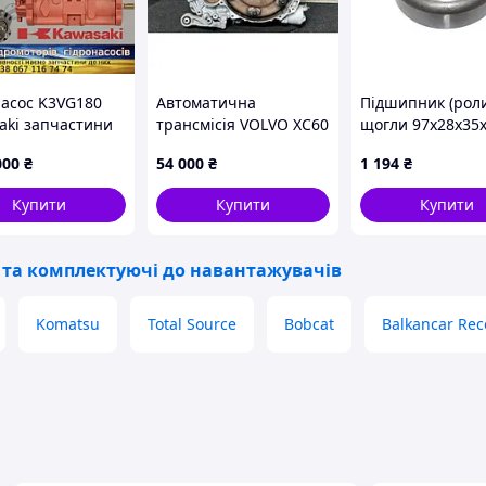
насос K3VG180
Автоматична
Підшипник (роли
aki запчастини
трансмісія VOLVO XC60
щогли 97х28x35
монт
17- TG81SC
вилкового
000
₴
54 000
₴
1 194
₴
навантажувача 
59117-00H00
Купити
Купити
Купити
 та комплектуючі до навантажувачів
Komatsu
Total Source
Bobcat
Balkancar Rec