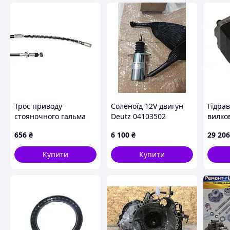
Трос приводу
Соленоїд 12V двигун
Гідра
стояночного гальма
Deutz 04103502
вилко
(лівий) навантажувача
наван
656
₴
6 100
₴
29 206
Komatsu 3EA3051180
69101
Купити
Купити