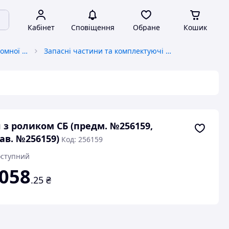
Кабінет
Сповіщення
Обране
Кошик
Запчастини до вантажопідйомної спецтехніки
Запасні частини та комплектуючі до навантажувачів
 з роликом СБ (предм. №256159,
ав. №256159)
Код: 256159
ступний
 058
.25
₴