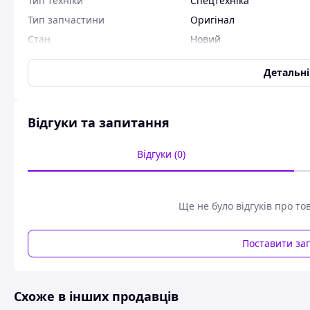
Тип техніки
Спецтехніка
Тип запчастини
Оригінал
Стан
Новий
Код запчастини
256159
Детальн
Запчастини для навантажувача Балканкар: Вал з ролико
рулевое
Відгуки та запитання
Схожі товари за характеристиками
Відгуки (0)
Ще не було відгуків про то
Поставити за
Схоже в інших продавців