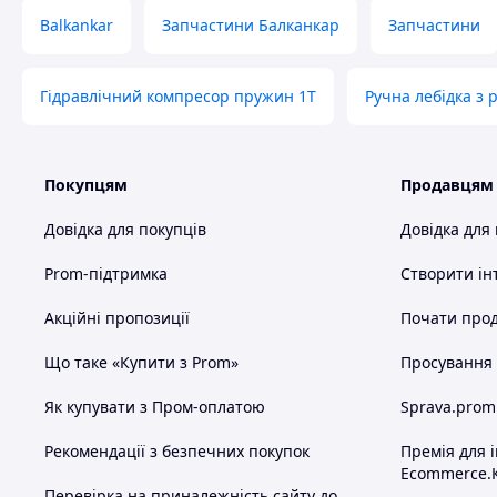
Balkankar
Запчастини Балканкар
Запчастини
Гідравлічний компресор пружин 1T
Ручна лебідка з
Покупцям
Продавцям
Довідка для покупців
Довідка для
Prom-підтримка
Створити ін
Акційні пропозиції
Почати прод
Що таке «Купити з Prom»
Просування в
Як купувати з Пром-оплатою
Sprava.prom
Рекомендації з безпечних покупок
Премія для 
Ecommerce.
Перевірка на приналежність сайту до