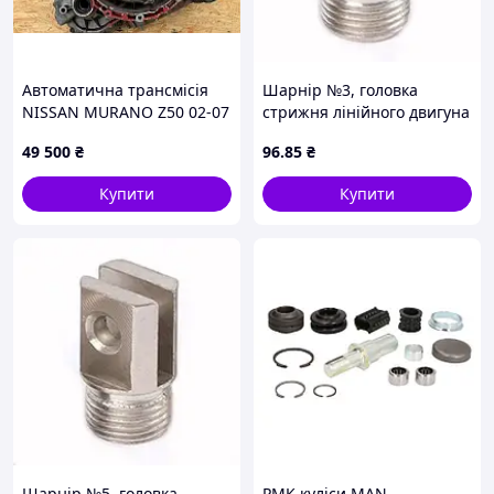
Автоматична трансмісія
Шарнір №3, головка
NISSAN MURANO Z50 02-07
стрижня лінійного двигуна
31020-1XD15
49 500
₴
96
.85
₴
Купити
Купити
Шарнір №5, головка
РМК куліси MAN