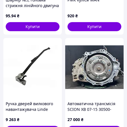
стрижня лінійного двигуна
95
.94
₴
920
₴
Купити
Купити
Ручка дверей вилкового
Автоматична трансмісія
навантажувача Linde
SCION XB 07-15 30500-
3924309206
52281
9 263
₴
27 000
₴