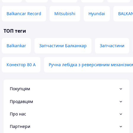
Balkancar Record
Mitsubishi
Hyundai
BALKA
ТОП теги
Balkankar
Запчастини Балканкар
Запчастини
Конектор 80 А
Ручна лебідка з реверсивним механізмо
Покупцям
Продавцям
Про нас
Партнери