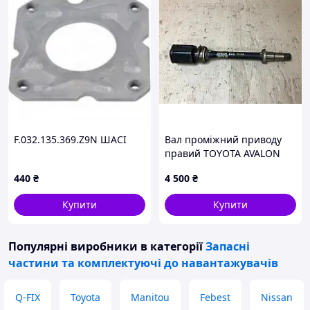
F.032.135.369.Z9N ШАСІ
Вал проміжний приводу
правий TOYOTA AVALON
99-05 43030-07010
440
₴
4 500
₴
Купити
Купити
Популярні виробники
в категорії
Запасні
частини та комплектуючі до навантажувачів
Q-FIX
Toyota
Manitou
Febest
Nissan