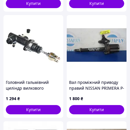
Купити
Купити
Головний гальмівний
Вал проміжний приводу
циліндр вилкового
правий NISSAN PRIMERA P-
навантажувача Toyota
12 01-07 39100-CX015
1 294
₴
1 800
₴
47210-23321-71
Купити
Купити