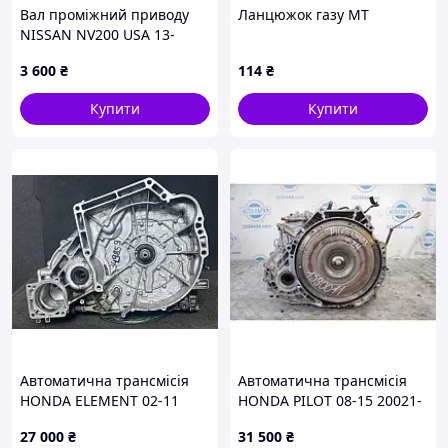
Вал проміжний приводу
Ланцюжок газу МТ
NISSAN NV200 USA 13-
C9771-3LM0B
3 600
₴
114
₴
Купити
Купити
Автоматична трансмісія
Автоматична трансмісія
HONDA ELEMENT 02-11
HONDA PILOT 08-15 20021-
20021-PZN-000
RN4-010
27 000
₴
31 500
₴