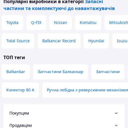
Популярні виробники
в категорії
Запасні
частини та комплектуючі до навантажувачів
Toyota
Q-FIX
Nissan
Komatsu
Mitsubish
Total Source
Balkancar Record
Hyundai
Isuzu
ТОП теги
Balkankar
Запчастини Балканкар
Запчастини
Конектор 80 А
Ручна лебідка з реверсивним механізмо
Покупцям
Продавцям