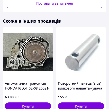
Поставити запитання
Схоже в інших продавців
Автоматична трансмісія
Поворотний палець (вісь)
HONDA PILOT 02-08 20021-
вилкового навантажувача
PVG-A51
Linde 0009122004
63 000
₴
155
₴
Купити
Купити