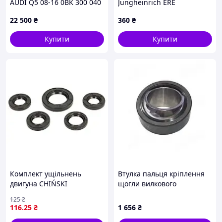
AUDI Q5 08-16 0BK 300 040
Jungheinrich ERE
M 001
22 500
₴
360
₴
Купити
Купити
Комплект ущільнень
Втулка пальця кріплення
двигуна CHIŃSKI
щогли вилкового
SKUTER/MOPED/MOTOROWER/ATV
навантажувача
125
₴
4T, KYMCO AGILITY, DINK,
Jungheinrich 52023510
116
.25
₴
1 656
₴
FILLY, PEOPLE, SUPER 8 50