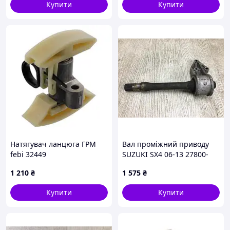
INPARTS IP000095
Купити
Купити
Натягувач ланцюга ГРМ
Вал проміжний приводу
febi 32449
SUZUKI SX4 06-13 27800-
59J12
1 210
₴
1 575
₴
Купити
Купити