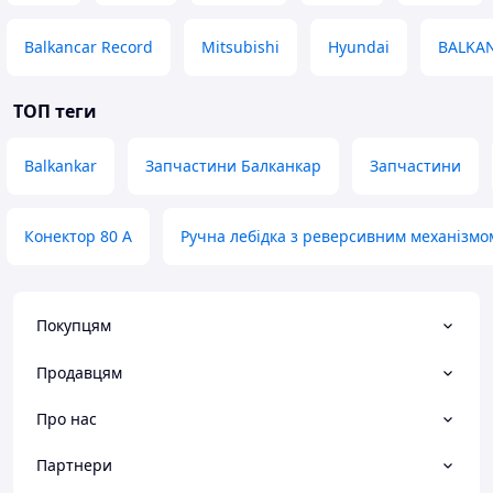
Balkancar Record
Mitsubishi
Hyundai
BALKA
ТОП теги
Balkankar
Запчастини Балканкар
Запчастини
Конектор 80 А
Ручна лебідка з реверсивним механізмо
Покупцям
Продавцям
Про нас
Партнери