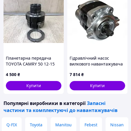
Планетарна передача
Гідравлічний насос
TOYOTA CAMRY 50 12-15
вилкового навантажувача
35720-33050
Daewoo-Doosan D514289
4 500
₴
7 814
₴
Купити
Купити
Популярні виробники
в категорії
Запасні
частини та комплектуючі до навантажувачів
Q-FIX
Toyota
Manitou
Febest
Nissan