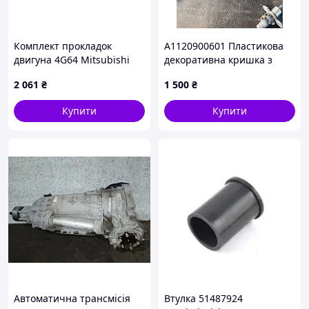
Комплект прокладок
A1120900601 Пластикова
двигуна 4G64 Mitsubishi
декоративна кришка з
корпусом повітряного
2 061
₴
1 500
₴
фільтра для двигунів M112
Купити
Купити
Автоматична трансмісія
Втулка 51487924