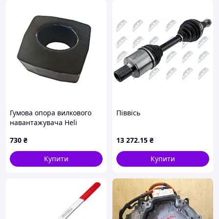
Гумова опора вилкового
Піввісь
навантажувача Heli
H24N432451
730
₴
13 272
.15
₴
Купити
Купити