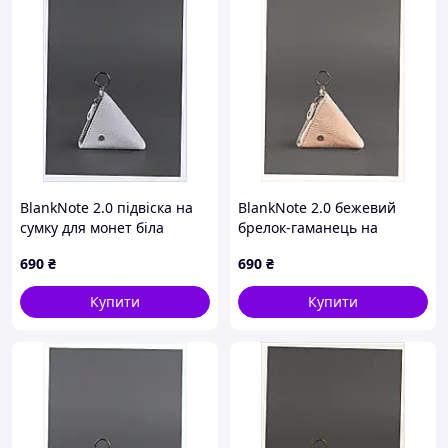
BlankNote 2.0 підвіска на
BlankNote 2.0 бежевий
сумку для монет біла
брелок-гаманець на
T391A210
змійці, 391KPP216
690
₴
690
₴
Купити
Купити