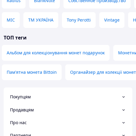
Radius
BlankNote
Собственное производство
MIC
ТМ УКРАЇНА
Tony Perotti
Vintage
H
ТОП теги
Альбом для колекціонування монет подарунок
Монетни
Пам'ятна монета Bittoin
Органайзер для колекції монет
Покупцям
Продавцям
Про нас
Партнери