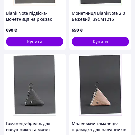
Blank Note підвіска-
Монетниця BlankNote 2.0
монетниця на рюкзак
Бежевий, 39CM1216
бежева, K39C12X16
690
₴
690
₴
Купити
Купити
Гаманець-брелок для
Маленький гаманець-
навушників та монет
пірамідка для навушників