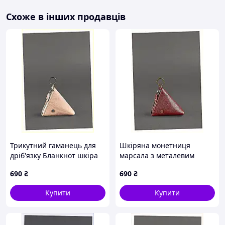
made) зроблять вироби неповторними й особливо
цінними.
Схоже в інших продавців
Трикутний гаманець для
Шкіряна монетниця
дріб'язку Бланкнот шкіра
марсала з металевим
флотар, 3912MA16X
кільцем, K39B12K12
690
₴
690
₴
Купити
Купити