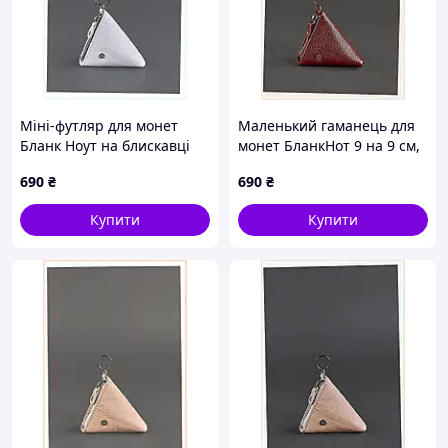
Міні-футляр для монет
Маленький гаманець для
Бланк Ноут на блискавці
монет БланкНот 9 на 9 см,
X3H91210
3E9KP1212
690
₴
690
₴
Купити
Купити