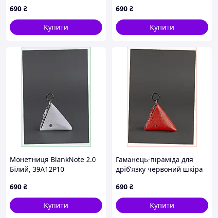
БланкНот 3P9C1213
та монет X391216X
690
₴
690
₴
Купити
Купити
Монетниця BlankNote 2.0
Гаманець-піраміда для
Білий, 39A12P10
дріб'язку червоний шкіра
3T9E1217A
690
₴
690
₴
Купити
Купити