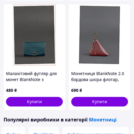
Малахітовий футляр для
Монетниця BlankNote 2.0
монет BlankNote з
бордова шкіра флотар,
кріпленням на карабін,
3KMP91212
480
₴
690
₴
39E1209M
Купити
Купити
Популярні виробники
в категорії
Монетниці