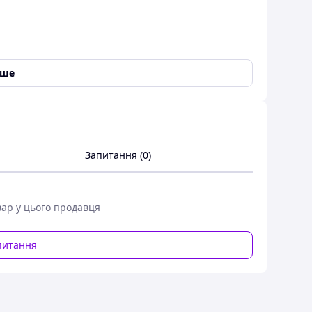
іше
Запитання (0)
вар у цього продавця
питання