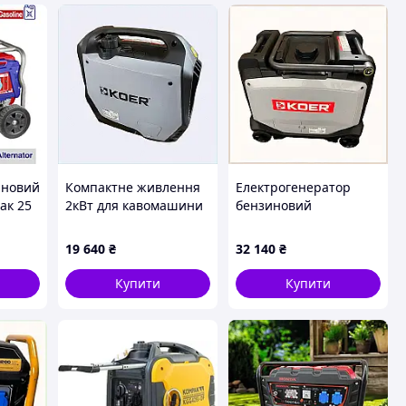
иновий
Компактне живлення
Електрогенератор
бак 25
2кВт для кавомашини
бензиновий
та освітлення
інверторний KU.3800iE
4192HMX528
3800W TE4655745
19 640
₴
32 140
₴
Купити
Купити