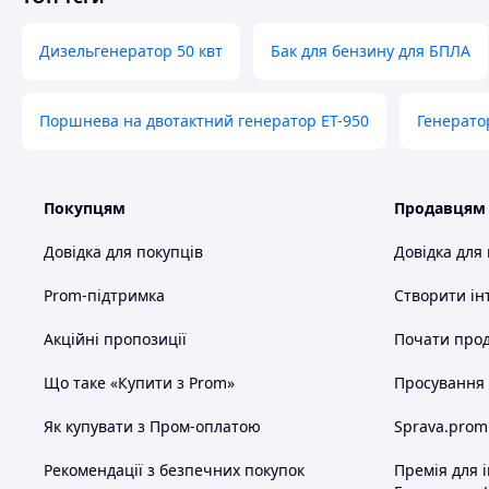
Дизельгенератор 50 квт
Бак для бензину для БПЛА
Схожі товари за характеристиками
Поршнева на двотактний генератор ЕТ-950
Генерато
Покупцям
Продавцям
Довідка для покупців
Довідка для
Prom-підтримка
Створити ін
Акційні пропозиції
Почати прод
Що таке «Купити з Prom»
Просування в
Як купувати з Пром-оплатою
Sprava.prom
Рекомендації з безпечних покупок
Премія для 