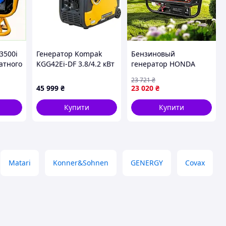
3500i
Генератор Kompak
Бензиновый
ватного
KGG42Ei-DF 3.8/4.2 кВт
генератор HONDA
K0
5500 ватт EM5500CXS
23 721
₴
5.5 кВт 5-5.5 кВт Хонда
45 999
₴
23 020
₴
бензин автозапуск с
электростартером
Купити
Купити
Matari
Konner&Sohnen
GENERGY
Covax