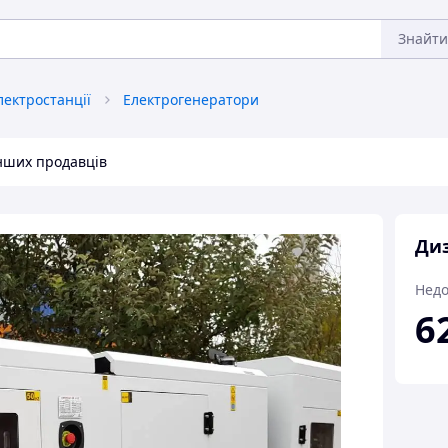
Знайти
лектростанції
Електрогенератори
інших продавців
Диз
Недо
6