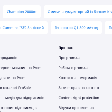
Champion 2000вт
Омивач акумуляторний із бачком Kr
р Cummins ISF2.8 якісний
Генератор Q1 800 мА·год
П
Про нас
 продавців
Про prom.ua
тернет-магазин
на Prom
Робота в prom.ua
авати на Prom
Контактна інформація
 каталозі ProSale
Захист прав на контент
 — медіа для підприємців
Content right protection
інтернет-підприємців
Відгуки про prom.ua