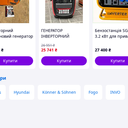
торний
ГЕНЕРАТОР
Бензостанція SG
новий генератор
ІНВЕРТОРНИЙ
3.2 кВт для при
 EU40i-ESP
БЕНЗИНОВИЙ HONDA
сектору 9029X54
26 951
₴
5 кВт
EU3500I (3,2 КВТ) 2.8-
₴
25 741
₴
27 400
₴
3.2 квт
Купити
Купити
Купити
-х полюсний, з автоматичним регулятором напруги;
ори
м, що відображає всі робочі параметри дизель
s
Hyundai
Könner & Söhnen
Fogo
INVO