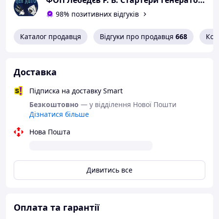
ФОП Лебедєв Р. В. Стартери Генератори Комплектуючі.
OD, Діаметр зовнішній: 25.35
R, Напрямок обертання: CR
98% позитивних відгуків
SPL, Кількість шліців: 10
Z, Зубців: 9
Каталог продавця
Відгуки про продавця
668
Кон
OD, Діаметр загальний: 53.5
OEM, Оригінальний виробник: Bosch
Оригінальний номер бензокса:
Доставка
9001140317 BOSCH
Підписка на доставку Smart
9003336293 BOSCH
54-9158 WAI
Безкоштовно
— у відділення Нової Пошти
1.01.0631.0 ZEN
Дізнатися більше
Бендикс встановлюється на стартера:
Нова Пошта
0001218001 BOSCH
0001218004 BOSCH
0001218005 BOSCH
Дивитись все
0001218008 BOSCH
0001218010 BOSCH
0001218012 BOSCH
0001218013 BOSCH
Оплата та гарантії
0001218017 BOSCH