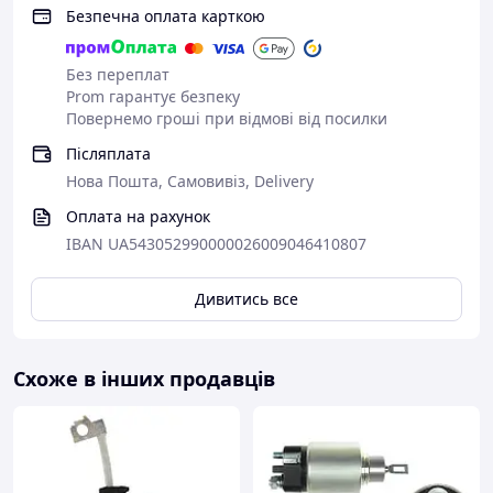
0001218018 BOSCH
Безпечна оплата карткою
0001218025 BOSCH
0001218100 BOSCH
Без переплат
0001218107 BOSCH
Prom гарантує безпеку
0001218111 BOSCH
Повернемо гроші при відмові від посилки
0001218112 BOSCH
0001218113 BOSCH
Післяплата
0001218114 BOSCH
Нова Пошта, Самовивіз, Delivery
0001218115 BOSCH
0001218120 BOSCH
Оплата на рахунок
0001218121 BOSCH
IBAN UA543052990000026009046410807
0001218130 BOSCH
0001218131 BOSCH
Дивитись все
0001218133 BOSCH
0001218141 BOSCH
0001218145 BOSCH
0001218146 BOSCH
Схоже в інших продавців
0001218147 BOSCH
0001218155 BOSCH
0001218711 BOSCH
0001218712 BOSCH
0001218715 BOSCH