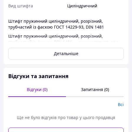
Вид штифта
Циліндричний
Штифт пружинний циліндричний, розрізний,
трубчастий із фаскою ГОСТ 14229-93, DIN 1481
Штифт пружинний циліндричний, розрізний,
трубчастий із фаскою DIN 1481 — використовується в
промислових галузях, а саме: в машинобудуванні та
Детальніше
приладобудуванні.
КОНСТРУКЦІЯ І РОЗМІРИ
Відгуки та запитання
Відгуки (0)
Запитання (0)
Всі
Ще не було відгуків про товар у цього продавця