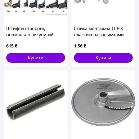
Штифти стопорні,
Стійка монтажна LCF-3
нормально висунутий
пластикова з клямками
стрижень, різні
L=3.2мм
615
₴
1
.56
₴
наконечники GN 81700-8-
12-C-SC-ST
Купити
Купити