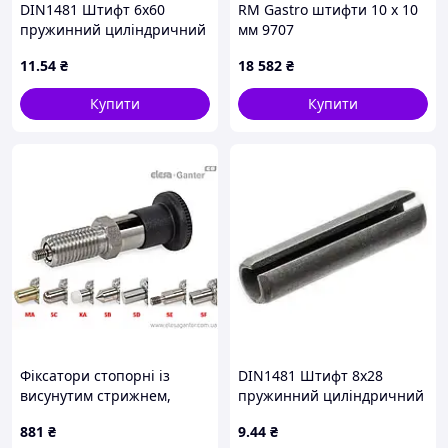
DIN1481 Штифт 6х60
RM Gastro штифти 10 x 10
пружинний циліндричний
мм 9707
розрізний, сталь без
11
.54
₴
18 582
₴
покриття
Купити
Купити
Фіксатори стопорні із
DIN1481 Штифт 8х28
висунутим стрижнем,
пружинний циліндричний
штифти під різні завдання
розрізний, сталь без
881
₴
9
.44
₴
GN 81700-5-8-C-KA-NI
покриття