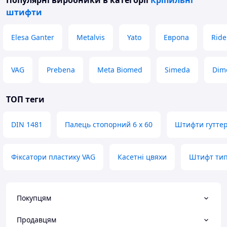
Популярні виробники
в категорії
Кріпильні
штифти
Elesa Ganter
Metalvis
Yato
Европа
Ride
VAG
Prebena
Meta Biomed
Simeda
Dim
ТОП теги
DIN 1481
Палець стопорний 6 х 60
Штифти гуттер
Фіксатори пластику VAG
Касетні цвяхи
Штифт тип
Покупцям
Продавцям