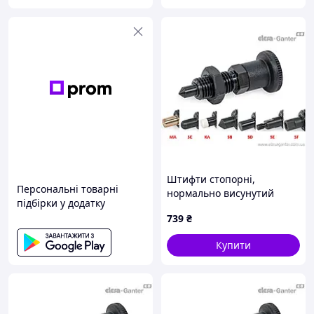
Штифти стопорні,
Персональні товарні
нормально висунутий
підбірки у додатку
стрижень, різні
739
₴
наконечники GN 81700-6-
9-BK-KA-ST
Купити