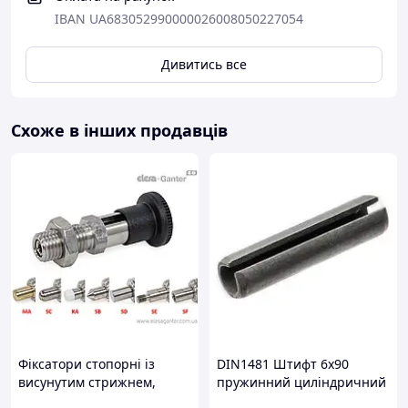
IBAN UA683052990000026008050227054
Дивитись все
Схоже в інших продавців
Фіксатори стопорні із
DIN1481 Штифт 6х90
висунутим стрижнем,
пружинний циліндричний
штифти під спеціальні
розрізний, сталь без