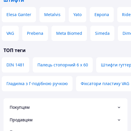
штифти
Elesa Ganter
Metalvis
Yato
Европа
Ride
VAG
Prebena
Meta Biomed
Simeda
Dim
ТОП теги
DIN 1481
Палець стопорний 6 х 60
Штифти гуттер
Гладилка з Г-подібною ручкою
Фіксатори пластику VAG
Покупцям
Продавцям