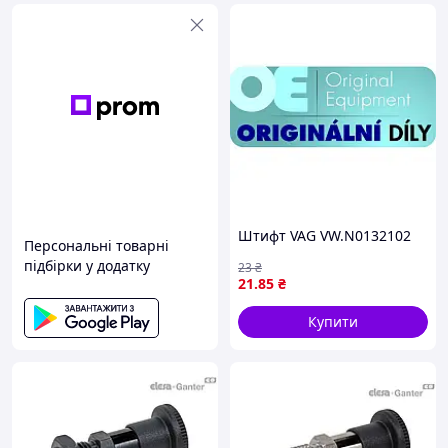
Штифт VAG VW.N0132102
Персональні товарні
підбірки у додатку
23
₴
21
.85
₴
Купити