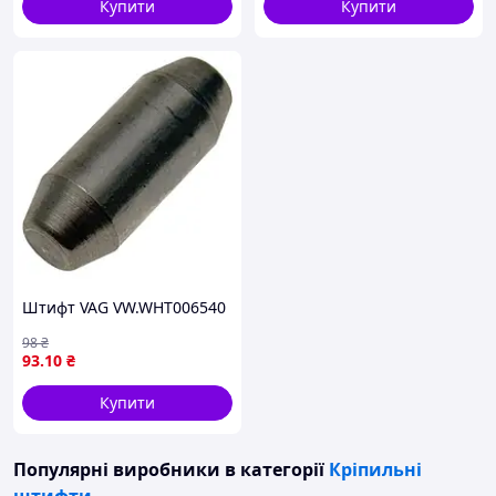
Купити
Купити
Штифт VAG VW.WHT006540
98
₴
93
.10
₴
Купити
Популярні виробники
в категорії
Кріпильні