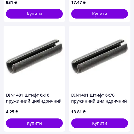
931
₴
17
.47
₴
завдання GN 81700-8-12-
покриття
CK-SB-NI
Купити
Купити
DIN1481 Штифт 6х16
DIN1481 Штифт 6х70
пружинний циліндричний
пружинний циліндричний
розрізний, сталь без
розрізний, сталь без
4
.25
₴
13
.81
₴
покриття
покриття
Купити
Купити