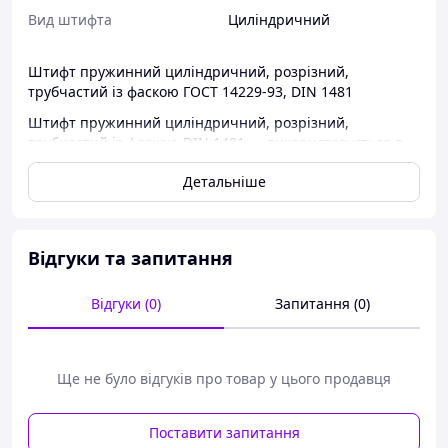
Вид штифта
Циліндричний
Штифт пружинний циліндричний, розрізний,
трубчастий із фаскою ГОСТ 14229-93, DIN 1481
Штифт пружинний циліндричний, розрізний,
трубчастий із фаскою DIN 1481 — використовується в
промислових галузях, а саме: в машинобудуванні та
Детальніше
приладобудуванні.
КОНСТРУКЦІЯ І РОЗМІРИ
Відгуки та запитання
Відгуки (0)
Запитання (0)
Ще не було відгуків про товар у цього продавця
Поставити запитання