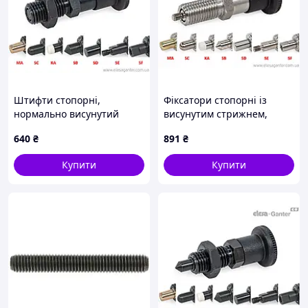
Штифти стопорні,
Фіксатори стопорні із
нормально висунутий
висунутим стрижнем,
стрижень, різні
штифти під різні завдання
640
₴
891
₴
наконечники GN 81700-8-
GN 81700-8-12-C-SB-NI
12-CK-MA-ST
Купити
Купити