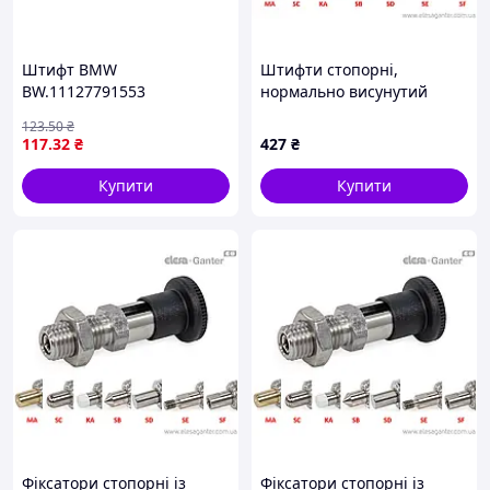
Штифт BMW
Штифти стопорні,
BW.11127791553
нормально висунутий
стрижень, різні
123
.50
₴
наконечники GN 81700-5-
117
.32
₴
427
₴
8-BK-SF-ST
Купити
Купити
Фіксатори стопорні із
Фіксатори стопорні із