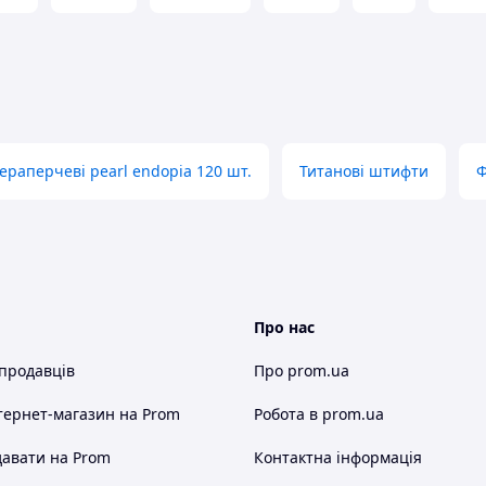
ераперчеві pearl endopia 120 шт.
Титанові штифти
Ф
Про нас
 продавців
Про prom.ua
тернет-магазин
на Prom
Робота в prom.ua
авати на Prom
Контактна інформація