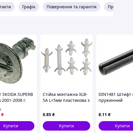
такти
Графік
Повернення та гарантія
Про продав
 SKODA SUPERB
Стійка монтажна XLB-
DIN1481 Штифт 
) 2001-2008 г.
5A L=5мм пластикова з
пружинний
клямками
циліндричний
₴
розрізний, сталь
₴
0
.85
₴
8
.11
₴
покриття
Купити
Купити
Купити