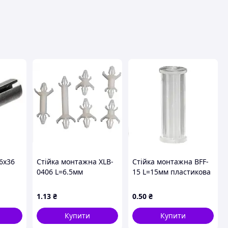
ця
6х36
Стійка монтажна XLB-
Стійка монтажна BFF-
0406 L=6.5мм
15 L=15мм пластикова
пластикова з
 без
клямками
1
.13
₴
0
.50
₴
Купити
Купити