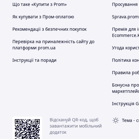
Що таке «Купити з Prom»
Просування в
Як купувати з Пром-оплатою
Sprava.prom
Рекомендації з безпечних покупок
Премія для 
Ecommerce.
Перевірка на приналежність сайту до
платформи prom.ua
Угода корис
Інструкції та поради
Політика ко
Правила роб
Бонусна пр
маркетплей
Інструкція G
Відскануй QR-код, щоб
Тема
-
с
завантажити мобільний
додаток