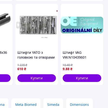
8х36
Штифти YATO з
Штифт VAG
головкою та отворами
VW.N10439601
для кріплення в дереві
1 220
₴
10
.40
₴
 без
та металі набір 60 шт
610
₴
9
.88
₴
Купити
Купити
ena
Meta Biomed
Simeda
Dimensions