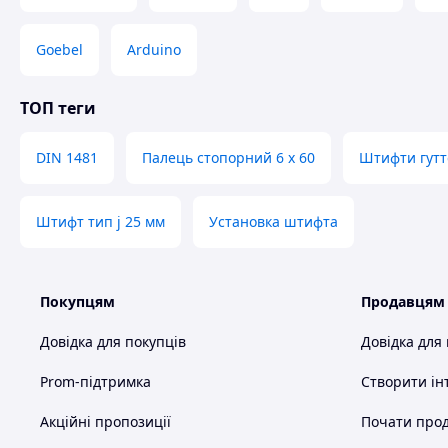
Goebel
Arduino
ТОП теги
DIN 1481
Палець стопорний 6 х 60
Штифти гутт
Штифт тип j 25 мм
Установка штифта
Покупцям
Продавцям
Довідка для покупців
Довідка для
Prom-підтримка
Створити ін
Акційні пропозиції
Почати прод