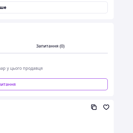
іше
Запитання (0)
вар у цього продавця
питання