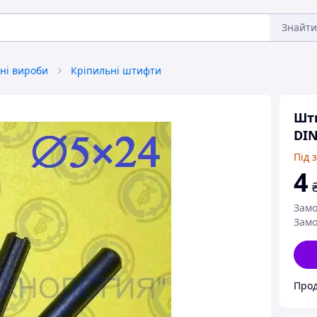
Знайти
ні вироби
Кріпильні штифти
Шт
DIN
Під 
4
Замо
Замо
Прод