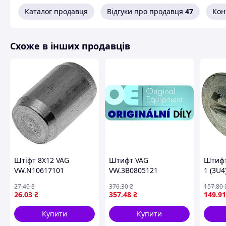
Каталог продавця
Відгуки про продавця
47
Кон
Схоже в інших продавців
Штіфт 8Х12 VAG
Штифт VAG
Штифт
VW.N10617101
VW.3B0805121
1 (3U4
27
.40
₴
376
.30
₴
157
.80
26
.03
₴
357
.48
₴
149
.91
Купити
Купити