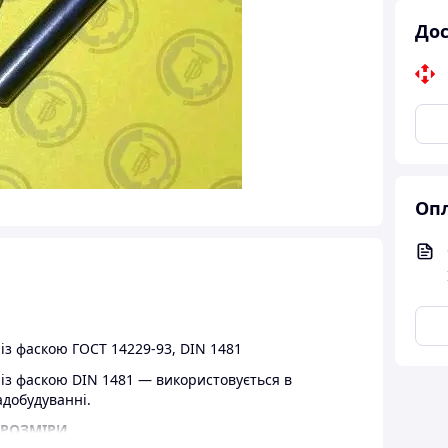
Дос
Опл
з фаскою ГОСТ 14229-93, DIN 1481
з фаскою DIN 1481 — використовується в
адобудуванні.
 РОЗМІРИ