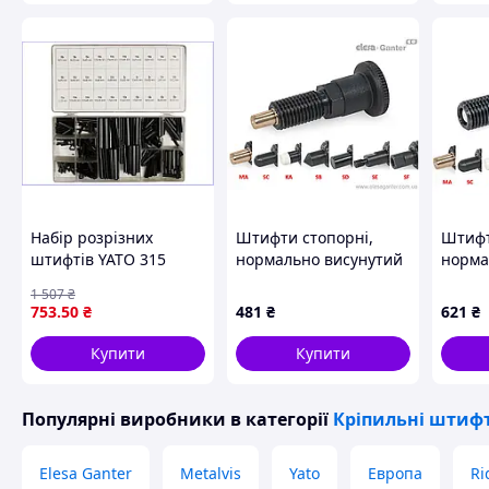
Набір розрізних
Штифти стопорні,
Штифт
штифтів YATO 315
нормально висунутий
норма
штук циліндричні
стрижень, різні
стриже
1 507
₴
сталеві для збирання
наконечники GN
након
753
.50
₴
481
₴
621
₴
та ремонту меблів
81700-5-8-B-SD-ST
81700
Купити
Купити
Популярні виробники
в категорії
Кріпильні штиф
Elesa Ganter
Metalvis
Yato
Европа
Ri