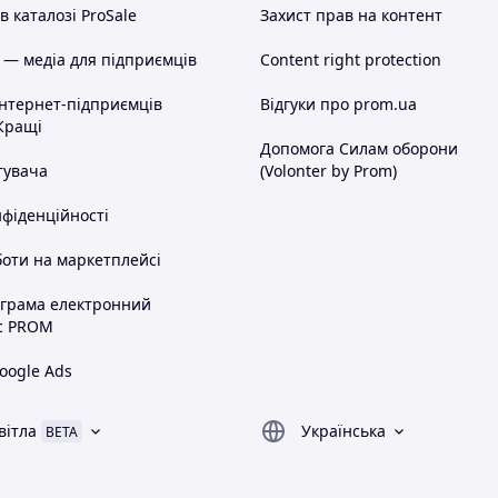
 каталозі ProSale
Захист прав на контент
 — медіа для підприємців
Content right protection
інтернет-підприємців
Відгуки про prom.ua
Кращі
Допомога Силам оборони
тувача
(Volonter by Prom)
нфіденційності
оти на маркетплейсі
ограма електронний
с PROM
oogle Ads
вітла
Українська
BETA