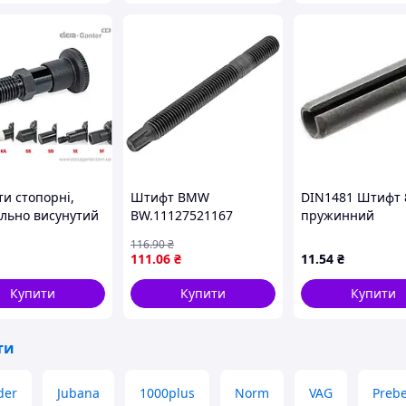
и стопорні,
Штифт BMW
DIN1481 Штифт 
льно висунутий
BW.11127521167
пружинний
нь, різні
циліндричний
116
.90
₴
ечники GN
розрізний, сталь
111
.06
₴
11
.54
₴
-8-12-C-MA-ST
покриття
Купити
Купити
Купити
ти
der
Jubana
1000plus
Norm
VAG
Preb