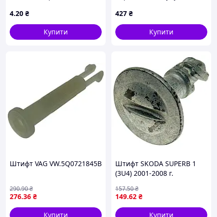
313410-П2
стрижень, різні
4
.20
₴
427
₴
наконечники GN 81700-5-
8-BK-SE-ST
Купити
Купити
Штифт VAG VW.5Q0721845B
Штифт SKODA SUPERB 1
(3U4) 2001-2008 г.
290
.90
₴
157
.50
₴
276
.36
₴
149
.62
₴
Купити
Купити