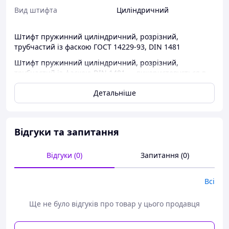
Вид штифта
Циліндричний
Штифт пружинний циліндричний, розрізний,
трубчастий із фаскою ГОСТ 14229-93, DIN 1481
Штифт пружинний циліндричний, розрізний,
трубчастий із фаскою DIN 1481 — використовується в
промислових галузях, а саме: в машинобудуванні та
Детальніше
приладобудуванні.
КОНСТРУКЦІЯ І РОЗМІРИ
Відгуки та запитання
Відгуки (0)
Запитання (0)
Всі
Ще не було відгуків про товар у цього продавця