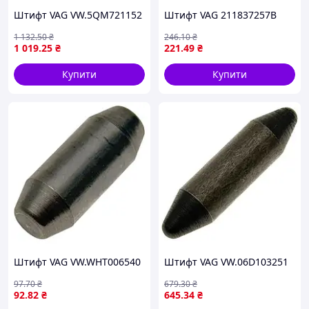
Штифт VAG VW.5QM721152
Штифт VAG 211837257B
1 132
.50
₴
246
.10
₴
1 019
.25
₴
221
.49
₴
Купити
Купити
Штифт VAG VW.WHT006540
Штифт VAG VW.06D103251
97
.70
₴
679
.30
₴
92
.82
₴
645
.34
₴