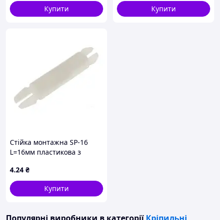
Купити
Купити
Стійка монтажна SP-16
L=16мм пластикова з
клямками
4
.24
₴
Купити
Популярні виробники
в категорії
Кріпильні