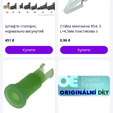
Штифти стопорні,
Стійка монтажна RS4, 5
нормально висунутий
L=4,5мм пластикова з
стрижень, різні
клямками
451
₴
0
.96
₴
наконечники GN 81700-5-
8-C-SF-ST
Купити
Купити