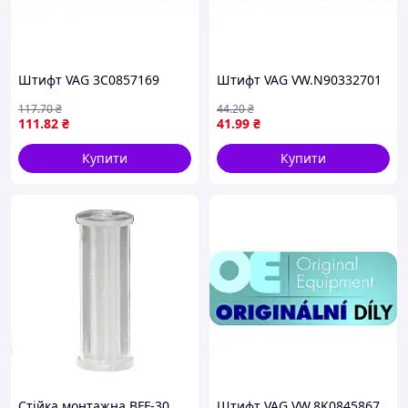
Штифт VAG 3C0857169
Штифт VAG VW.N90332701
117
.70
₴
44
.20
₴
111
.82
₴
41
.99
₴
Купити
Купити
Стійка монтажна BFF-30
Штифт VAG VW.8K0845867