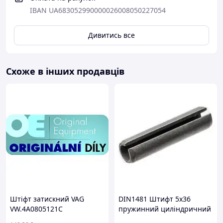
IBAN UA683052990000026008050227054
Дивитись все
Схоже в інших продавців
Штіфт затискний VAG
DIN1481 Штифт 5х36
VW.4A0805121C
пружинний циліндричний
розрізний, сталь без