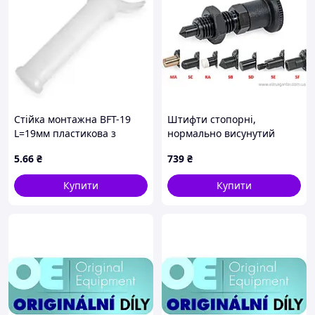
Стійка монтажна BFT-19
Штифти стопорні,
L=19мм пластикова з
нормально висунутий
клямкою
стрижень, різні
5
.66
₴
739
₴
наконечники GN 81700-6-
9-BK-KA-ST
Купити
Купити