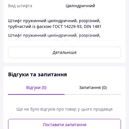
Вид штифта
Циліндричний
Штифт пружинний циліндричний, розрізний,
трубчастий із фаскою ГОСТ 14229-93, DIN 1481
Штифт пружинний циліндричний, розрізний,
трубчастий із фаскою DIN 1481 — використовується в
промислових галузях, а саме: в машинобудуванні та
Детальніше
приладобудуванні.
КОНСТРУКЦІЯ І РОЗМІРИ
Відгуки та запитання
Відгуки (0)
Запитання (0)
Ще не було відгуків про товар у цього продавця
Поставити запитання