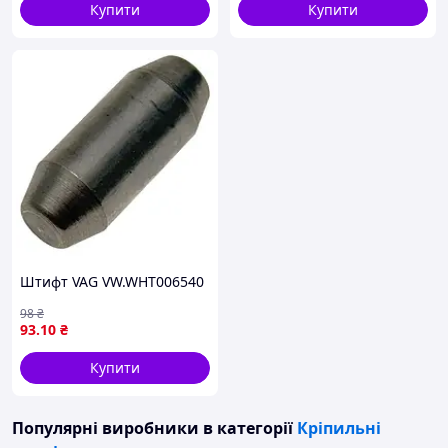
Купити
Купити
Штифт VAG VW.WHT006540
98
₴
93
.10
₴
Купити
Популярні виробники
в категорії
Кріпильні