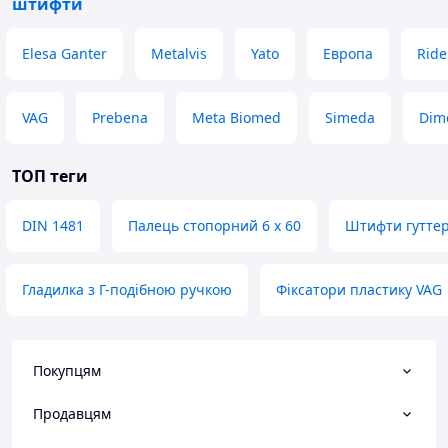
штифти
Elesa Ganter
Metalvis
Yato
Европа
Ride
VAG
Prebena
Meta Biomed
Simeda
Dim
ТОП теги
DIN 1481
Палець стопорний 6 х 60
Штифти гуттер
Гладилка з Г-подібною ручкою
Фіксатори пластику VAG
Покупцям
Продавцям