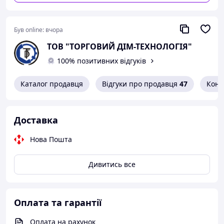
Був online:
вчора
ТОВ "ТОРГОВИЙ ДІМ-ТЕХНОЛОГІЯ"
100% позитивних відгуків
Каталог продавця
Відгуки про продавця
47
Конт
Доставка
Нова Пошта
Дивитись все
Оплата та гарантії
Оплата на рахунок