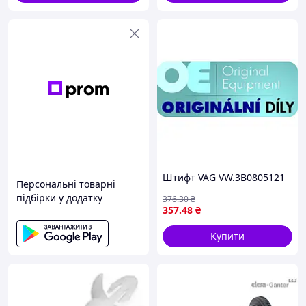
Штифт VAG VW.3B0805121
Персональні товарні
підбірки у додатку
376
.30
₴
357
.48
₴
Купити