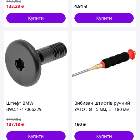
140
.30
₴
покриття
133
.28
₴
4
.91
₴
Купити
Купити
Штифт BMW
Вибивач штифтів ручний
BW.51717066229
YATO : Ø= 5 мм, L= 180 мм
[10/60]
144
.40
₴
137
.18
₴
160
₴
Купити
Купити