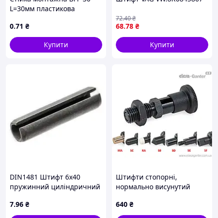
L=30мм пластикова
72
.40
₴
0
.71
₴
68
.78
₴
Купити
Купити
DIN1481 Штифт 6х40
Штифти стопорні,
пружинний циліндричний
нормально висунутий
розрізний, сталь без
стрижень, різні
7
.96
₴
640
₴
покриття
наконечники GN 81700-8-
12-CK-MA-ST