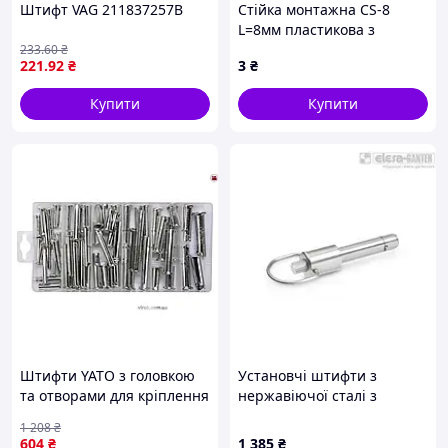
Штифт VAG 211837257B
Стійка монтажна CS-8
L=8мм пластикова з
клямкою
233
.60
₴
221
.92
₴
3
₴
Купити
Купити
Штифти YATO з головкою
Установчі штифти з
та отворами для кріплення
нержавіючої сталі з
в дереві та металі набір 60
осьовою фіксацією
1 208
₴
шт
(прямокутні фіксатори) GN
604
₴
1 385
₴