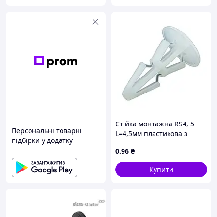
Стійка монтажна RS4, 5
Персональні товарні
L=4,5мм пластикова з
підбірки у додатку
клямками
0
.96
₴
Купити