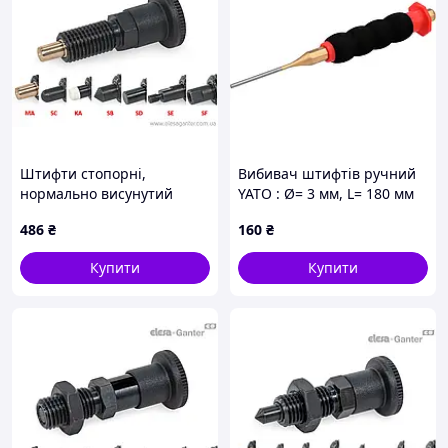
Штифти стопорні,
Вибивач штифтів ручний
нормально висунутий
YATO : Ø= 3 мм, L= 180 мм
стрижень, різні
[10/60]
486
₴
160
₴
наконечники GN 81700-5-
8-B-SC-ST
Купити
Купити