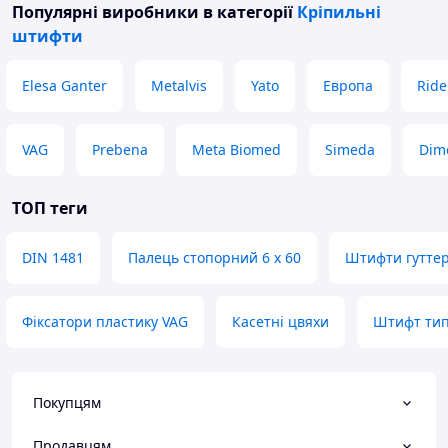
Популярні виробники
в категорії
Кріпильні
штифти
Elesa Ganter
Metalvis
Yato
Европа
Ride
VAG
Prebena
Meta Biomed
Simeda
Dim
ТОП теги
DIN 1481
Палець стопорний 6 х 60
Штифти гуттер
Фіксатори пластику VAG
Касетні цвяхи
Штифт тип
Покупцям
Продавцям