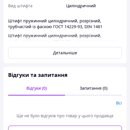
Вид штифта
Циліндричний
Штифт пружинний циліндричний, розрізний,
трубчастий із фаскою ГОСТ 14229-93, DIN 1481
Штифт пружинний циліндричний, розрізний,
трубчастий із фаскою DIN 1481 — використовується в
промислових галузях, а саме: в машинобудуванні та
Детальніше
приладобудуванні.
КОНСТРУКЦІЯ І РОЗМІРИ
Відгуки та запитання
Відгуки (0)
Запитання (0)
Всі
Ще не було відгуків про товар у цього продавця