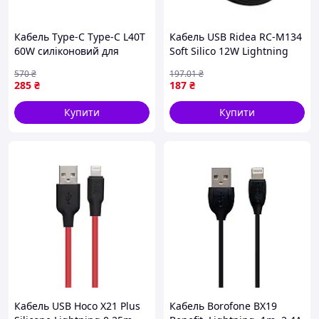
Кабель Type-C Type-C L40T
Кабель USB Ridea RC-M134
60W силіконовий для
Soft Silico 12W Lightning
заряджання та
Чорний (17000171)
570
₴
197
.01
₴
передавання даних
285
₴
187
₴
м'ятний 1 5 м ТМ Gerlax
Купити
Купити
Кабель USB Hoco X21 Plus
Кабель Borofone BX19