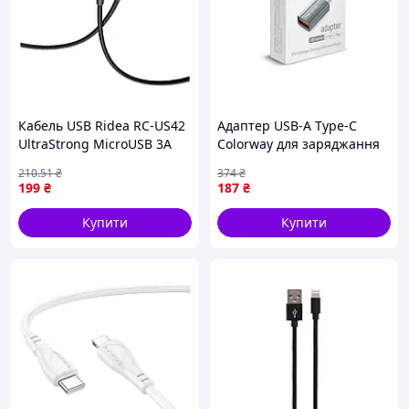
Кабель USB Ridea RC-US42
Адаптер USB-A Type-C
UltraStrong MicroUSB 3A
Colorway для заряджання
1.2m Чорний (16999730)
та передавання даних
210
.51
₴
374
₴
мобільних пристроїв із
199
₴
187
₴
підтримкою 3A
Купити
Купити