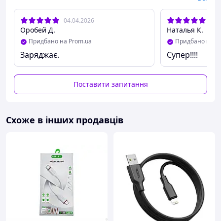
04.04.2026
18.
Оробей Д.
Наталья К.
Придбано на Prom.ua
Придбано на P
Заряджає.
Супер!!!!
Поставити запитання
Схоже в інших продавців