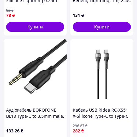
Silicone Lightning 0.25m
Benefit, Lightning, 1m, 2.4A,
Чорно-Червоний
Black PTR
83
₴
(17001930)
78
₴
131
₴
Купити
Купити
Аудіокабель BOROFONE
Кабель USB Ridea RC-XS51
BL18 Type-C to 3.5mm male,
X-Silicone Type-C to Type-C
silicone, 1m, Black
60W 1.2m Чорний
296
.87
₴
(16999722)
133
.26
₴
282
₴