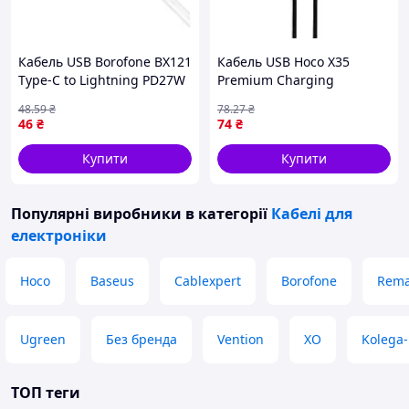
Кабель USB Borofone BX121
Кабель USB Hoco X35
Type-C to Lightning PD27W
Premium Charging
Білий (17015098)
Lightning 0.25m Чорний
48
.59
₴
78
.27
₴
(17002084)
46
₴
74
₴
Купити
Купити
Популярні виробники
в категорії
Кабелі для
електроніки
Hoco
Baseus
Cablexpert
Borofone
Rem
Ugreen
Без бренда
Vention
XO
Kolega
ТОП теги