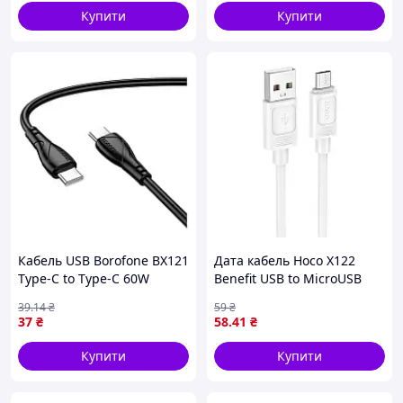
Купити
Купити
Кабель USB Borofone BX121
Дата кабель Hoco X122
Type-C to Type-C 60W
Benefit USB to MicroUSB
Чорний (17015144)
2.4A (1m) White
39
.14
₴
59
₴
37
₴
58
.41
₴
Купити
Купити