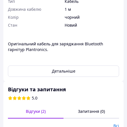
Тип
Кабель
Довжина кабелю
1 м
Колір
чорний
Стан
Новий
Оригінальний кабель для заряджання Bluetooth
гарнітур Plantronics.
Сумісність:
Детальніше
Plantronics Voyager 510 / 510S / 510SL / 510-USB / 520
Plantronics Discovery 610 / 640 / 645 / 650 / 655 / 665
Відгуки та запитання
Plantronics Explorer 320 / 330 / 340 / 350
5.0
Plantronics Pulsar 590 / 590A
Відгуки (2)
Запитання (0)
Plantronics Audio 910 / 920
Plantronics Savi Go WG100 / WG101
Всі