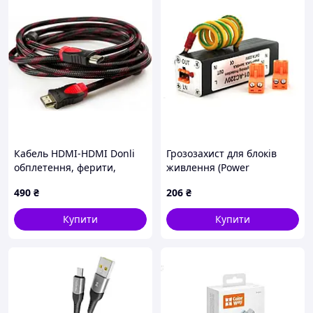
Кабель HDMI-HDMI Donli
Грозозахист для блоків
обплетення, ферити,
живлення (Power
посилений 5 м
Lightning)
490
₴
206
₴
(4866lmn/yop)
Купити
Купити