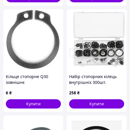
Кільце стопорне Q30
Набір стопорних кілець
зовнішнє
внутрішніх 300шт.
FORSAGE F-06881
6
₴
258
₴
Купити
Купити