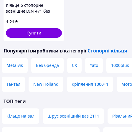
Кільце 6 стопорне
зовнішнє DIN 471 без
покриття
1
.21
₴
Купити
Популярні виробники
в категорії
Стопорні кільця
Metalvis
Без бренда
CX
Yato
1000plus
Тантал
New Holland
Кріплення 1000+1
Мото
ТОП теги
Кільце на вал
Шрус зовнішній ваз 2111
Різальний