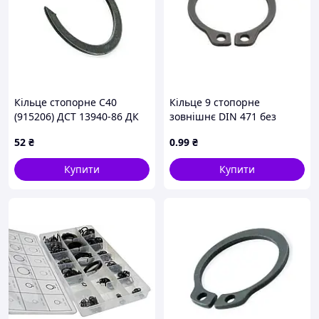
Кільце стопорне С40
Кільце 9 стопорне
(915206) ДСТ 13940-86 ДК
зовнішнє DIN 471 без
DK
покриття
52
₴
0
.99
₴
Купити
Купити