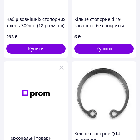
Набір зовнішніх стопорних
Кільце стопорне d 19
кілець 300шт. (18 розмірів)
зовнішнє без покриття
GEKO G02802
2В19 Metalvis
293
₴
6
₴
Купити
Купити
Кільце стопорне Q14
Персональні товарні
внутрішні