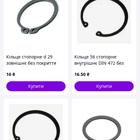
Кільце стопорне d 29
Кільце 56 стопорне
зовнішнє без покриття
внутрішнє DIN 472 без
2В29 Metalvis
покриття
16
₴
16
.50
₴
Купити
Купити