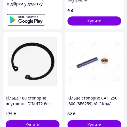
підбірки у додатку
4
₴
Купити
Кільце 180 стопорне
Кільце стопорне САТ J250-
внутрішнє DIN 472 без
J300 (8E6259) AILI Код/
покриття
Артикул 3637
175
₴
62
₴
Купити
Купити