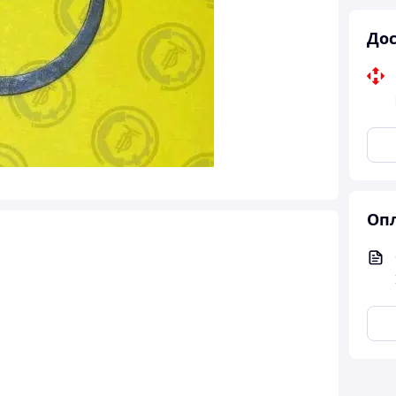
Дос
Опл