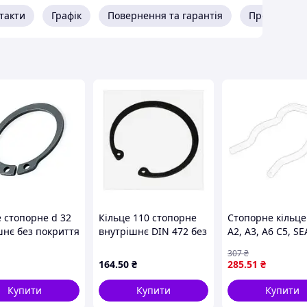
такти
Графік
Повернення та гарантія
Про продав
е стопорне d 32
Кільце 110 стопорне
Стопорне кільце
шнє без покриття
внутрішнє DIN 472 без
A2, A3, A6 C5, SE
etalvis
покриття
ALHAMBRA, SKO
307
₴
FABIA II, OCTAVIA
164
.50
₴
285
.51
₴
ROOMSTER, VW 
BORA I, LT 28-35 I
Купити
Купити
Купити
28-46 II,