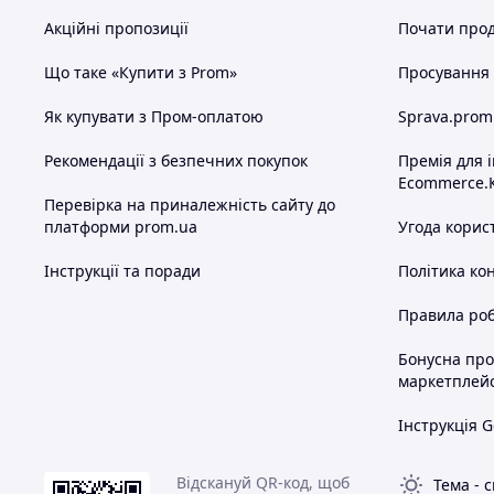
Акційні пропозиції
Почати прод
Що таке «Купити з Prom»
Просування в
Як купувати з Пром-оплатою
Sprava.prom
Рекомендації з безпечних покупок
Премія для 
Ecommerce.
Перевірка на приналежність сайту до
платформи prom.ua
Угода корис
Інструкції та поради
Політика ко
Правила роб
Бонусна пр
маркетплей
Інструкція G
Відскануй QR-код, щоб
Тема
-
с