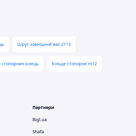
ць
Шрус зовнішній ваз 2113
я стопорних кілець
Кільце стопорне m12
Партнери
Bigl.ua
Shafa