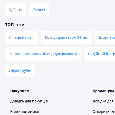
VJ Parts
Benefit
ТОП теги
Кільце на вал
Кільця діаметром 88 мм
Шрус зов
Знімач стопорних кілець для ремонту
Надійний інстр
Леркі трубні
Покупцям
Продавцям
Довідка для покупців
Довідка для
Prom-підтримка
Створити ін