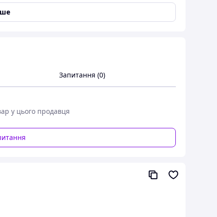
іше
тиленовий пакет.
 РОЗМІРИ
Запитання (0)
вар у цього продавця
питання