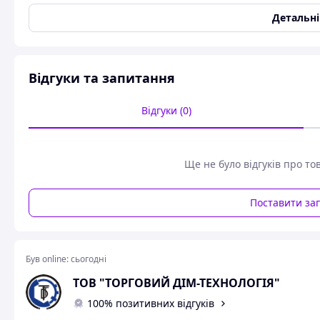
Користувальницькі характеристики
Детальн
Упаковка
Картонна коробка, поліе
Матеріал кільця
Ст.65Г
Відгуки та запитання
КОНСТРУКЦІЯ І
Відгуки (0)
Ще не було відгуків про то
Поставити за
Був online:
сьогодні
ТОВ "ТОРГОВИЙ ДІМ-ТЕХНОЛОГІЯ"
100% позитивних відгуків