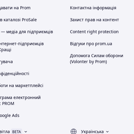
авати на Prom
Контактна інформація
 каталозі ProSale
Захист прав на контент
 — медіа для підприємців
Content right protection
інтернет-підприємців
Відгуки про prom.ua
Кращі
Допомога Силам оборони
тувача
(Volonter by Prom)
нфіденційності
оти на маркетплейсі
ограма електронний
с PROM
oogle Ads
вітла
Українська
BETA