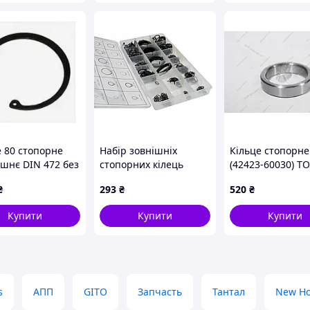
квіч 412
е 80 стопорне
Набір зовнішніх
Кільце стопорне
ішнє DIN 472 без
стопорних кілець
(42423-60030) T
ття
300шт. (18 розмірів)
₴
293
₴
520
₴
GEKO G02802
Купити
Купити
Купити
s
АПП
GITO
Запчасть
Тантал
New Ho