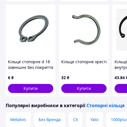
Кільце стопорне d 18
Кільце стопорне хрестовини Мос
Кільц
зовнішнє без покриття
внутр
2В18 Metalvis
покри
6
₴
32
₴
43
.84
Купити
Купити
Популярні виробники
в категорії
Стопорні кільця
Metalvis
Без бренда
CX
Yato
1000plu