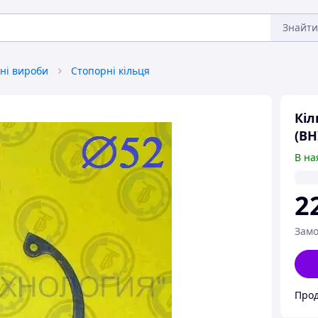
Знайти
ні вироби
Стопорні кільця
Кіл
(В
В на
2
Замо
Прод