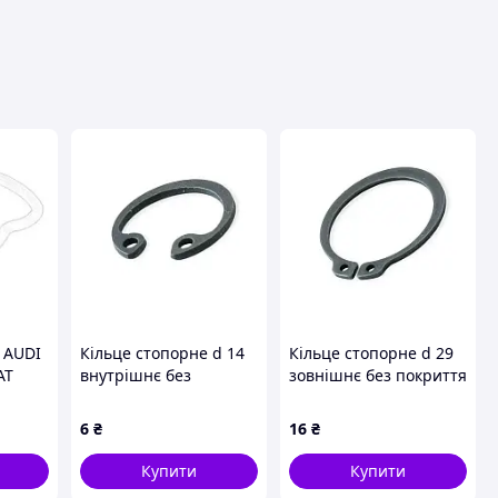
ця
 AUDI
Кільце стопорне d 14
Кільце стопорне d 29
AT
внутрішнє без
зовнішнє без покриття
DA
покриття 2C14
2В29 Metalvis
 I,
Metalvis
6
₴
16
₴
BORA,
I, LT
Купити
Купити