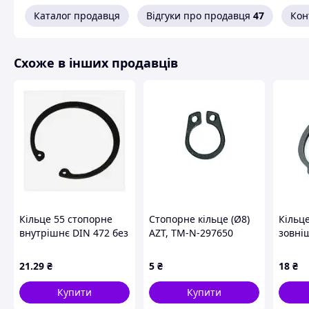
Каталог продавця
Відгуки про продавця
47
Кон
Схоже в інших продавців
Кільце 55 стопорне
Стопорне кільце (Ø8)
Кільц
внутрішнє DIN 472 без
AZT, TM-N-297650
зовні
покриття
2В32 M
21
.29
₴
5
₴
18
₴
Купити
Купити