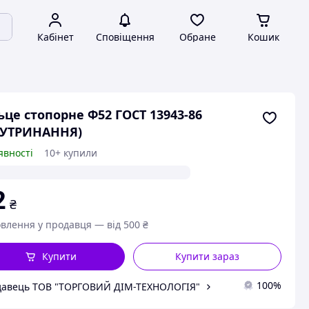
Кабінет
Сповіщення
Обране
Кошик
ьце стопорне Ф52 ГОСТ 13943-86
НУТРИНАННЯ)
явності
10+ купили
2
₴
влення у продавця — від 500 ₴
Купити
Купити зараз
100%
авець ТОВ "ТОРГОВИЙ ДІМ-ТЕХНОЛОГІЯ"