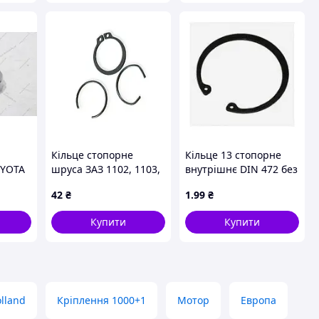
Кільце стопорне
Кільце 13 стопорне
OYOTA
шруса ЗАЗ 1102, 1103,
внутрішнє DIN 472 без
1105 Таврія (напівосі)
покриття
42
₴
1
.99
₴
(к-т 3шт)
Купити
Купити
lland
Кріплення 1000+1
Мотор
Европа