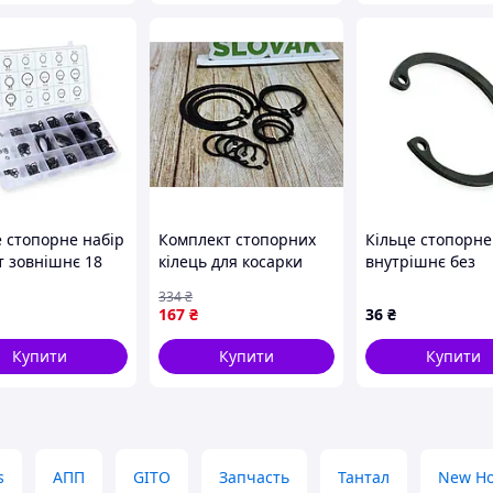
е стопорне набір
Комплект стопорних
Кільце стопорне
т зовнішнє 18
кілець для косарки
внутрішнє без
рів 3-32мм Asta
Wirax Z-169 —
покриття 2C52
334
₴
надійний
Metalvis
167
₴
36
₴
фіксувальний
пристрій із пружинної
Купити
Купити
Купити
сталі
s
АПП
GITO
Запчасть
Тантал
New Ho