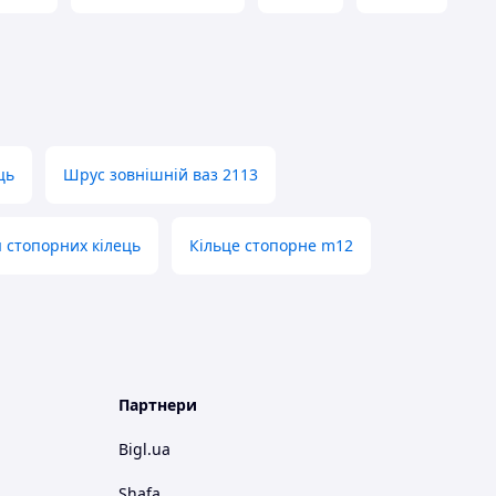
ць
Шрус зовнішній ваз 2113
я стопорних кілець
Кільце стопорне m12
Партнери
Bigl.ua
Shafa