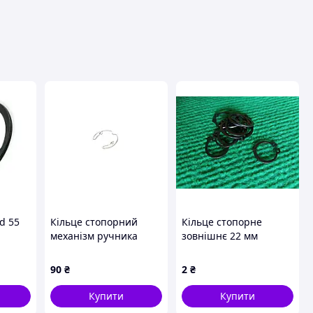
ця
d 55
Кільце стопорний
Кільце стопорне
механізм ручника
зовнішнє 22 мм
Renault Master 2/3
(d=32/h=1.4) Frenkit
90
₴
2
₴
Купити
Купити