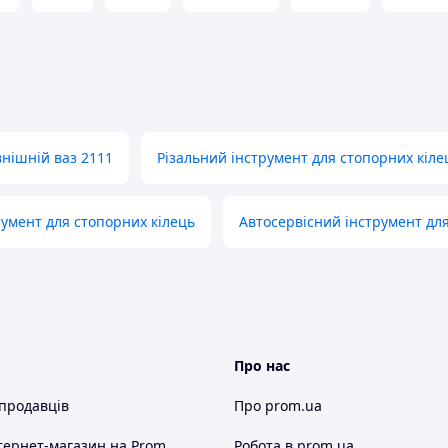
нішній ваз 2111
Різальний інструмент для стопорних кіле
умент для стопорних кілець
Автосервісний інструмент дл
Про нас
 продавців
Про prom.ua
тернет-магазин
на Prom
Робота в prom.ua