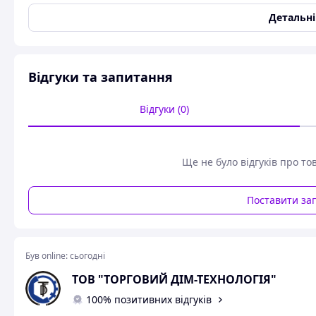
Користувальницькі характеристики
Детальн
Упаковка
Картонна коробка, поліе
Матеріал кільця
Ст.65Г
Відгуки та запитання
КОНСТРУКЦІЯ І
Відгуки (0)
Ще не було відгуків про то
Поставити за
Був online:
сьогодні
ТОВ "ТОРГОВИЙ ДІМ-ТЕХНОЛОГІЯ"
100% позитивних відгуків