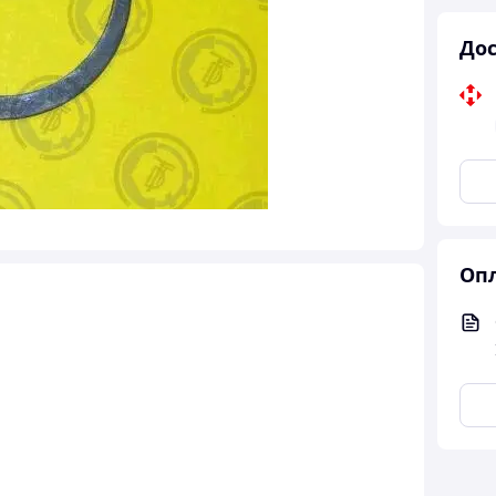
Дос
Опл