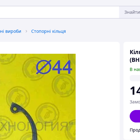
Знайти
ні вироби
Стопорні кільця
Кіл
(В
В на
1
Замо
Прод