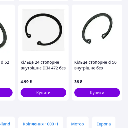
 d 52
Кільце 24 стопорне
Кільце стопорне d 50
внутрішнє DIN 472 без
внутрішнє без
покриття
покриття 2C50
Metalvis
4
.99
₴
36
₴
Купити
Купити
lland
Кріплення 1000+1
Мотор
Европа