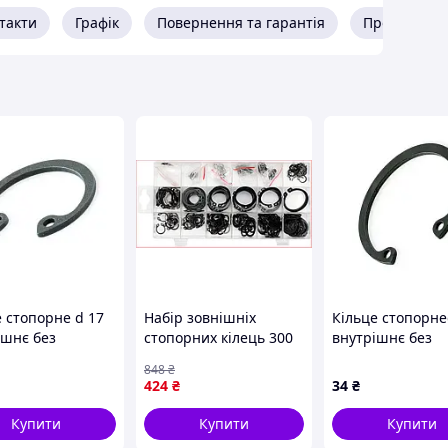
такти
Графік
Повернення та гарантія
Про продав
е стопорне d 17
Набір зовнішніх
Кільце стопорне
ішнє без
стопорних кілець 300
внутрішнє без
ття 2C17
шт. для слюсарної
покриття 2C55
848
₴
is
роботи та ремонту від
Metalvis
424
₴
34
₴
3 до 32 мм в
органайзері
Купити
Купити
Купити