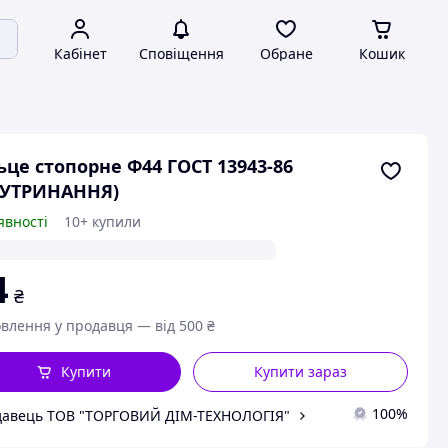
Кабінет
Сповіщення
Обране
Кошик
ьце стопорне Ф44 ГОСТ 13943-86
НУТРИНАННЯ)
явності
10+ купили
4
₴
влення у продавця — від 500 ₴
Купити
Купити зараз
100%
авець ТОВ "ТОРГОВИЙ ДІМ-ТЕХНОЛОГІЯ"