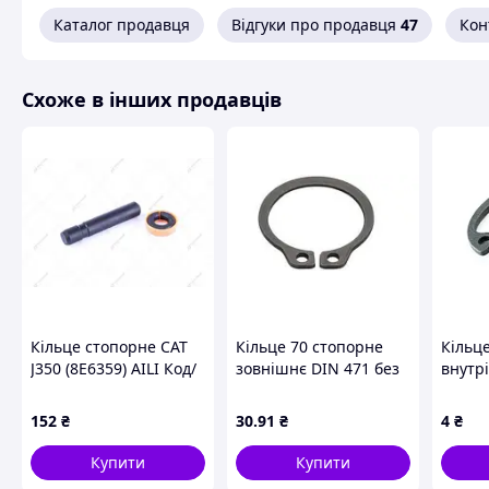
Каталог продавця
Відгуки про продавця
47
Кон
Схоже в інших продавців
Кільце стопорне САТ
Кільце 70 стопорне
Кільц
J350 (8E6359) AILI Код/
зовнішнє DIN 471 без
внутр
Артикул 5013
покриття
покри
Metalv
152
₴
30
.91
₴
4
₴
Купити
Купити