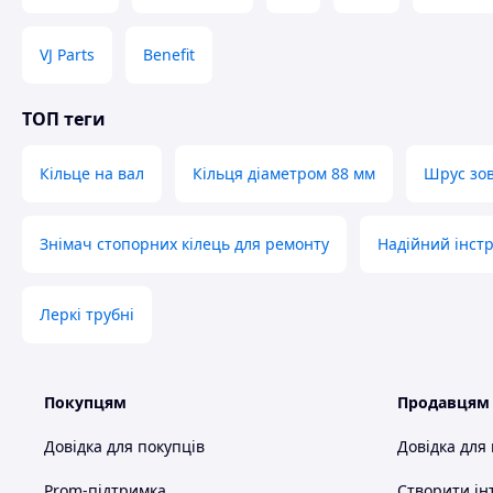
VJ Parts
Benefit
ТОП теги
Кільце на вал
Кільця діаметром 88 мм
Шрус зов
Знімач стопорних кілець для ремонту
Надійний інстр
Леркі трубні
Покупцям
Продавцям
Довідка для покупців
Довідка для
Prom-підтримка
Створити ін