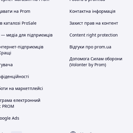
авати на Prom
Контактна інформація
 каталозі ProSale
Захист прав на контент
 — медіа для підприємців
Content right protection
інтернет-підприємців
Відгуки про prom.ua
Кращі
Допомога Силам оборони
тувача
(Volonter by Prom)
нфіденційності
оти на маркетплейсі
ограма електронний
с PROM
oogle Ads