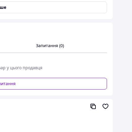
іше
тиленовий пакет.
 РОЗМІРИ
Запитання (0)
вар у цього продавця
питання