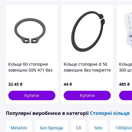
Кільце 60 стопорне
Кільце стопорне d 56
Кільц
зовнішнє DIN 471 без
зовнішнє без покриття
300 ш
покриття
2В56 Metalvis
діамет
32
.45
₴
44
₴
485
₴
Купити
Купити
Популярні виробники
в категорії
Стопорні кільця
Metalvis
Без бренда
CX
Yato
1000plu