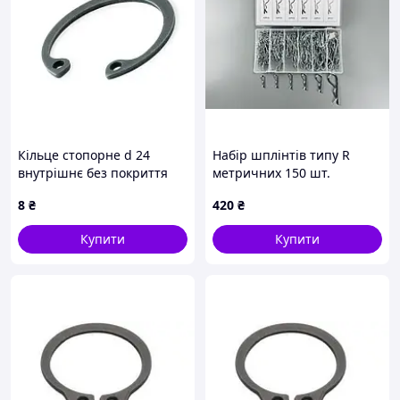
Кільце стопорне d 24
Набір шплінтів типу R
внутрішнє без покриття
метричних 150 шт.
2C24 Metalvis
Пружинний штифт (6
8
₴
420
₴
різновидів шплінтів в
одному наборі)
Купити
Купити