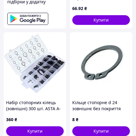
підбірки у додатку
покриття
66
.92
₴
Купити
Набір стопорних кілець
Кільце стопорне d 24
(зовнішні) 300 шт. ASTA A-
зовнішнє без покриття
TC506
2В24 Metalvis
360
₴
8
₴
Купити
Купити