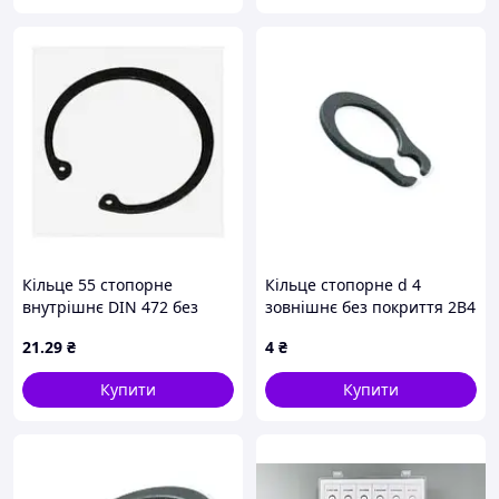
Кільце 55 стопорне
Кільце стопорне d 4
внутрішнє DIN 472 без
зовнішнє без покриття 2В4
покриття
Metalvis
21
.29
₴
4
₴
Купити
Купити