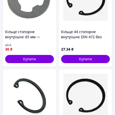
Кільце стопорне
Кільце 44 стопорне
внутрішнє d5 мм —
внутрішнє DIN 472 без
фіксувальне кільце для
покриття
40
₴
валів та осей
30
₴
27
.34
₴
Купити
Купити