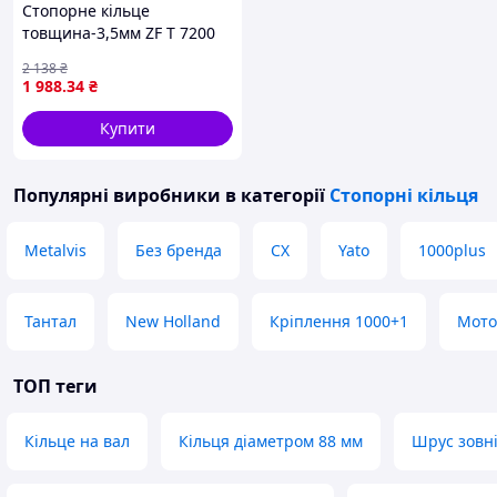
Стопорне кільце
товщина-3,5мм ZF T 7200
(дистанційне кільце) ZF
2 138
₴
0730.513.398
1 988
.34
₴
Купити
Популярні виробники
в категорії
Стопорні кільця
Metalvis
Без бренда
CX
Yato
1000plus
Тантал
New Holland
Кріплення 1000+1
Мото
ТОП теги
Кільце на вал
Кільця діаметром 88 мм
Шрус зовні