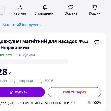
Кабінет
Сповіщення
Обране
Кошик
Магнітний інструмент
овжувач магнітний для насадок Ф6.3
 Неіржавкий
явності
10+ купили
28
₴
влення у продавця — від 500 ₴
Купити
Купити зараз
100%
авець ТОВ "ТОРГОВИЙ ДІМ-ТЕХНОЛОГІЯ"