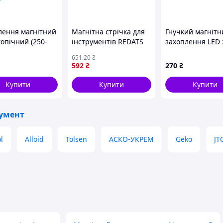
лення магнітний
Магнітна стрічка для
Гнучкий магнітн
опічний (250-
інструментів REDATS
захоплення LED 
м) ASTA A-TMT8
набір 3 шт кріплення
ліхтарем, 57 см
651
.20
₴
органайзер для
G03212
592
₴
270
₴
інструментів з
магнітом
Купити
Купити
Купити
румент
l
Alloid
Tolsen
АСКО-УКРЕМ
Geko
JT