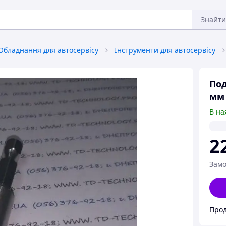
Знайти
Обладнання для автосервісу
Інструменти для автосервісу
Под
мм
В на
2
Замо
Прод