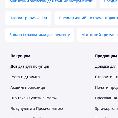
Магнітний затискач для точних інструментів
Предмет
Плоска тріскачка 1/4
Пневматичний інструмент для за
Знімач із захватами для ремонту
Магнітний тримач г
Покупцям
Продавцям
Довідка для покупців
Довідка для
Prom-підтримка
Створити ін
Акційні пропозиції
Почати прод
Що таке «Купити з Prom»
Просування в
Як купувати з Пром-оплатою
Sprava.prom