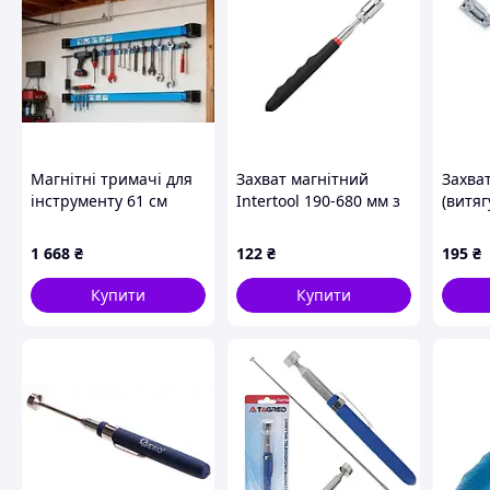
Магнітні тримачі для
Захват магнітний
Захва
інструменту 61 см
Intertool 190-680 мм з
(витяг
ліхтариком (ET-1016)
телеск
підсв
1 668
₴
122
₴
195
₴
810мм
Купити
Купити