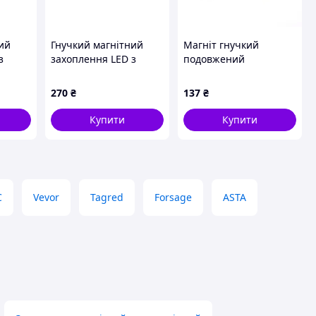
ий
Гнучкий магнітний
Магніт гнучкий
з
захоплення LED з
подовжений
 GEKO
ліхтарем, 57 см GEKO
G03212
270
₴
137
₴
Купити
Купити
C
Vevor
Tagred
Forsage
ASTA