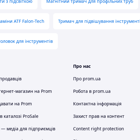
и з підсвіткою
Магнітний тримач для профільних труб
міни ATF Falon-Tech
Тримач для підвішування інструмент
оловок для інструментів
Про нас
 продавців
Про prom.ua
тернет-магазин
на Prom
Робота в prom.ua
авати на Prom
Контактна інформація
 каталозі ProSale
Захист прав на контент
 — медіа для підприємців
Content right protection