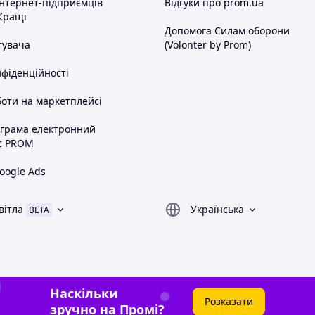
інтернет-підприємців
Відгуки про prom.ua
Кращі
Допомога Силам оборони
тувача
(Volonter by Prom)
нфіденційності
оти на маркетплейсі
ограма електронний
с PROM
oogle Ads
вітла
Українська
BETA
Наскільки
Розказати
зручно на Промі?