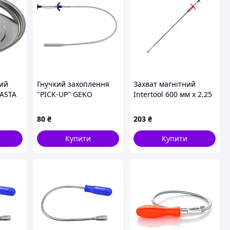
ний
Гнучкий захоплення
Захват магнітний
 ASTA
"PICK-UP" GEKO
Intertool 600 мм x 2.25
G03214
кг з затискачем (ET-
1009)
80
₴
203
₴
Купити
Купити