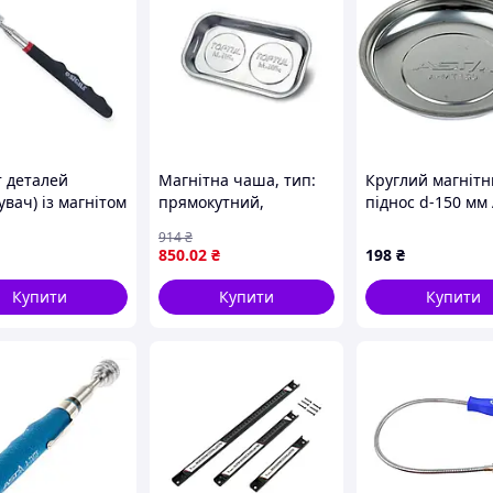
т деталей
Магнітна чаша, тип:
Круглий магніт
увач) із магнітом
прямокутний,
піднос d-150 мм
оп та LED
матеріал: метал,
A-MT150
914
₴
ічуванням 190-
довжина:240мм,
850
.02
₴
198
₴
 2,25кг SIGMA
ширина: 140мм,
висота: 22мм,
Купити
Купити
Купити
магнітний:, колір:
сірий TOPTUL