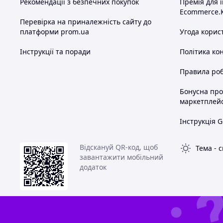
Рекомендації з безпечних покупок
Премія для 
Ecommerce.
Перевірка на приналежність сайту до
платформи prom.ua
Угода корис
Інструкції та поради
Політика ко
Правила роб
Бонусна пр
маркетплей
Інструкція G
Відскануй QR-код, щоб
Тема
-
с
завантажити мобільний
додаток