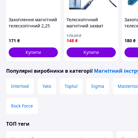
Захоплення магнітний
Телескопічний
Захоп
телескопічний 2,25
магнітний захват
телеск
кг/62 см GEKO G03210
TAGRED TA4154
750 м
170
.20
₴
універсальний
171
₴
148
₴
180
₴
інструмент для
підйому та
Купити
Купити
переміщення
металевих предметів
Популярні виробники
в категорії
Магнітний інст
Intertool
Yato
Toptul
Sigma
Mastertoo
Rock Force
ТОП теги