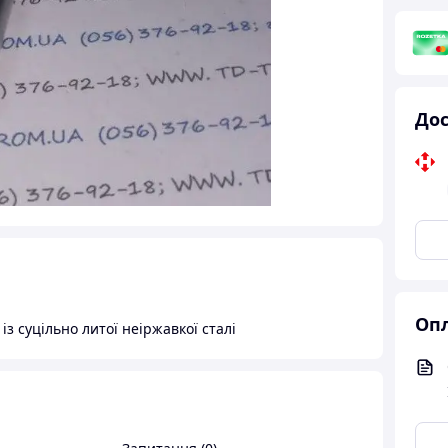
Дос
Опл
з суцільно литої неіржавкої сталі