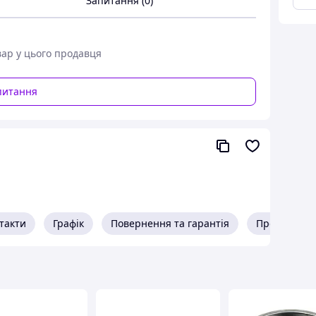
Запитання (0)
вар у цього продавця
питання
такти
Графік
Повернення та гарантія
Про продав