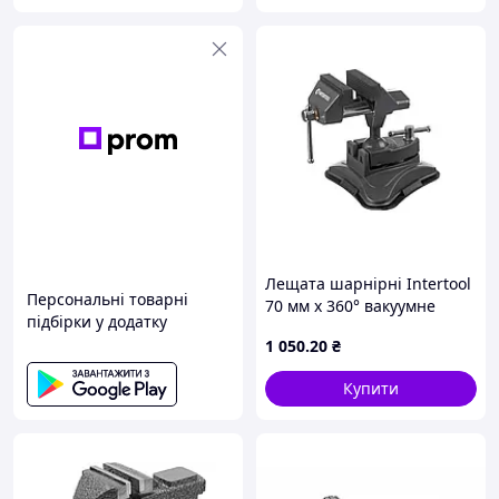
Лещата шарнірні Intertool
Персональні товарні
70 мм x 360° вакуумне
підбірки у додатку
кріплення (HT-0096) KLB
1 050
.20
₴
Купити