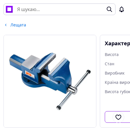
Лещата
Характе
Висота
Стан
Виробник
Країна виро
Висота губо