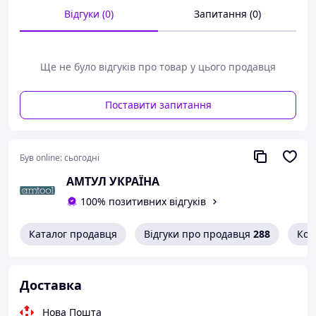
Запасні частини: Губки - 6072М і 6010М; Гвинт
Відгуки (0)
Запитання (0)
— 6010Н
Технічні характеристики:
Ще не було відгуків про товар у цього продавця
Поставити запитання
Був online:
сьогодні
АМТУЛ УКРАЇНА
100% позитивних відгуків
Каталог продавця
Відгуки про продавця
288
Кон
Доставка
Нова Пошта