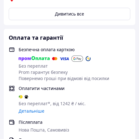
Дивитись все
Ширина губок: 125 мм
B: 170 мм
C: 80 мм
D: 152 мм
Оплата та гарантії
L: 402 мм
Вага: 12.4 кг
Безпечна оплата карткою
Bahco, Швеция
Без переплат
Prom гарантує безпеку
Повернемо гроші при відмові від посилки
Оплатити частинами
Без переплат*, від 1242 ₴ / міс.
Детальніше
Післяплата
Нова Пошта, Самовивіз