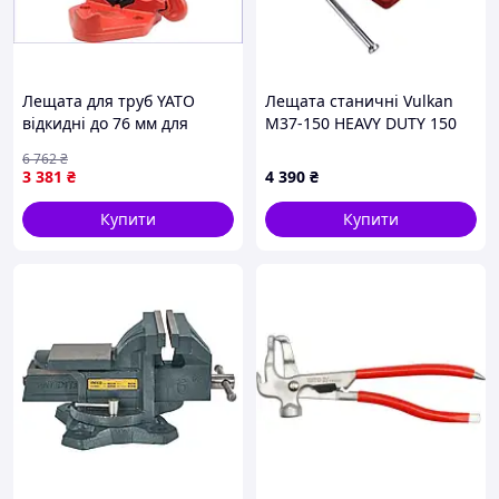
Лещата для труб YATO
Лещата станичні Vulkan
відкидні до 76 мм для
M37-150 HEAVY DUTY 150
різання та нарізання різі з
мм
6 762
₴
чавуну з захопленням
3 381
₴
4 390
₴
S55C
Купити
Купити