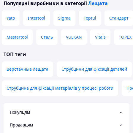
Популярні виробники
в категорії
Лещата
Yato
Intertool
Sigma
Toptul
Стандарт
Mastertool
Сталь
VULKAN
Vitals
TOPEX
ТОП теги
Верстачные лещата
Струбцини для фіксації деталей
Струбцина для фіксації матеріалів у процесі роботи
Про
Покупцям
Продавцям