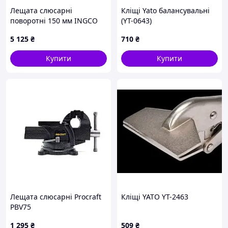
Лещата слюсарні
Кліщі Yato балансувальні
поворотні 150 мм INGCO
(YT-0643)
INDUSTRIAL
5 125
₴
710
₴
Купити
Купити
Лещата слюсарні Procraft
Кліщі YATO YT-2463
PBV75
1 295
₴
509
₴