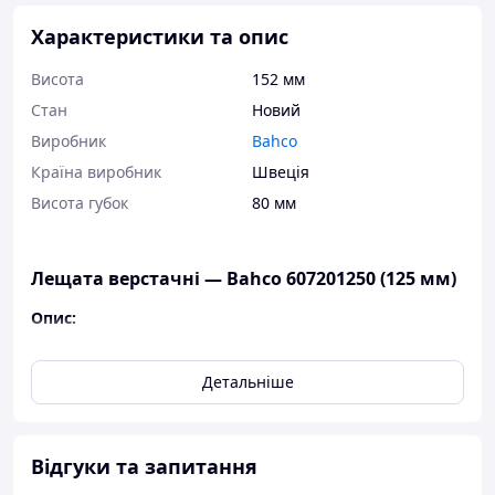
Характеристики та опис
Висота
152 мм
Стан
Новий
Виробник
Bahco
Країна виробник
Швеція
Висота губок
80 мм
Лещата верстачні — Bahco 607201250 (125 мм)
Опис:
Високоміцні паралельні класичні лещата
Виготовлені з високоякісної сталі
Детальніше
Змінні губки
Багатозахідна різь
Посилений гвинт
Відгуки та запитання
Можуть використовуватися з поворотною
базою 833SВ