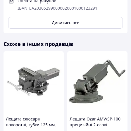
Оплата на рахунок
IBAN UA203052990000026001000123291
Дивитись все
Схоже в інших продавців
Лещата слюсарні
Лещата Ozar AMV/SP-100
поворотні, губки 125 мм,
прецизійні 2-осові
HT-0082
(35002OZ)