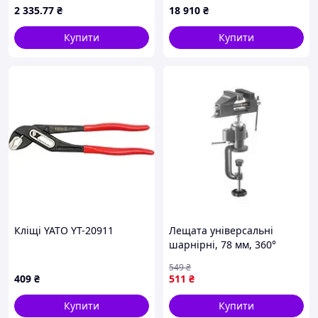
2 335
.77
₴
18 910
₴
Купити
Купити
Кліщі YATO YT-20911
Лещата універсальні
шарнірні, 78 мм, 360°
549
₴
409
₴
511
₴
Купити
Купити