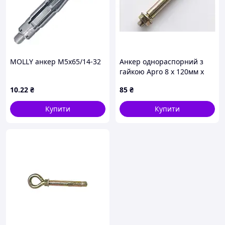
MOLLY анкер М5х65/14-32
Анкер однораспорний з
гайкою Apro 8 х 120мм x
М6 (10шт) (SRTR0608120)
10
.22
₴
85
₴
Купити
Купити