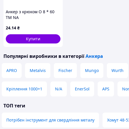
Анкер з крюком O 8 * 60
ТМ NA
24
.14
₴
Купити
Популярні виробники
в категорії
Анкера
APRO
Metalvis
Fischer
Mungo
Wurth
Кріплення 1000+1
N/A
EnerSol
APS
No
ТОП теги
Потрібен інструмент для свердління металу
Хомут 48-5