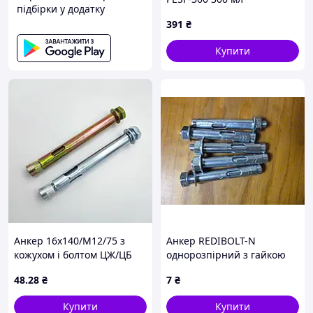
підбірки у додатку
391
₴
Купити
Анкер 16х140/М12/75 з
Анкер REDIBOLT-N
кожухом і болтом ЦЖ/ЦБ
однорозпірний з гайкою
Metalvis SRTR 10х70/
48
.28
₴
7
₴
М8/17мм (за одну штуку)
цб
Купити
Купити