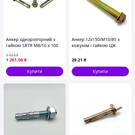
Анкер однорозпірний з
Анкер 12х150/М10/85 з
гайкою SRTR M8/10 х 100
кожухом і гайкою ЦЖ
для монтажу в бетоні 80
2 523
₴
штук упаковка
1 261
.50
₴
29
.21
₴
Купити
Купити