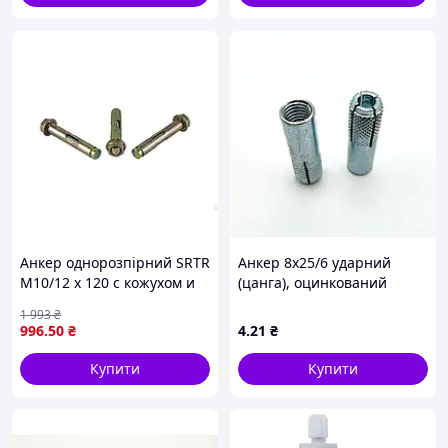
Анкер однорозпірний SRTR
Анкер 8х25/6 ударний
M10/12 х 120 с кожухом и
(цанга), оцинкований
гайкой для монтажа в
1 993
₴
бетоне и кирпиче 35шт в
996
.50
₴
4
.21
₴
упаковке
Купити
Купити