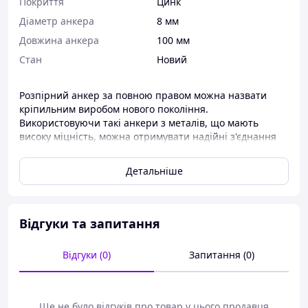
Покриття
Цинк
Діаметр анкера
8 мм
Довжина анкера
100 мм
Стан
Новий
Розпірний анкер за повною правом можна назвати
кріпильним виробом нового покоління.
Використовуючи такі анкери з металів, що мають
високу міцність, можна отримувати надійні з'єднання
між елементами будівельних конструкцій, виконувати
надійне кріплення габаритних і важких предметів на
Детальніше
різних поверхнях, а також вирішувати низку інших
завдань, пов'язаних із будівництвом, ремонтом,
монтажними та оздоблювальними роботами. Сучасна
промисловість пропонує велику різноманітність болтів
Відгуки та запитання
анкерного типу, вимоги до параметрів і характеристик
яких обговорюються положеннями відповідного ГОСТу.
Відгуки (0)
Запитання (0)
Ще не було відгуків про товар у цього продавця