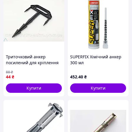
Триточковий анкер
SUPERFIX Хімічний анкер
посилений для кріплення
300 мл
конструкцій надійним
88
₴
фіксатором для монтажу та
44
₴
452
.40
₴
будівництва
Купити
Купити