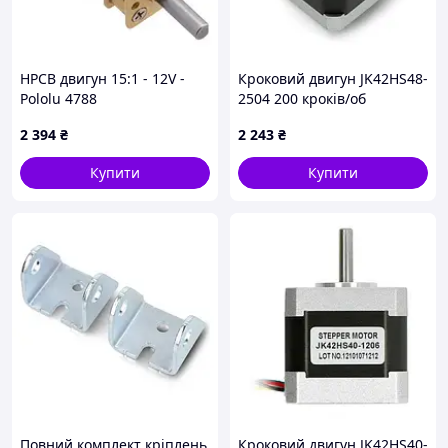
HPCB двигун 15:1 - 12V -
Кроковий двигун JK42HS48-
Pololu 4788
2504 200 кроків/об
3.1V/2.5A/0.47Nm
2 394
₴
2 243
₴
Купити
Купити
Повний комплект кріплень
Кроковий двигун JK42HS40-