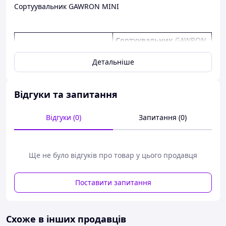
Сортуувальник GAWRON MINI
Сортуувальник
GAWRON
Тип машини
MINI
Детальніше
Кількість сортувальних
3
фракцій
35-40-50 (інші розміри на
Відгуки та запитання
Діаметр отворів сит mm
бажання)
Розміри сита
Відгуки (0)
100 x 53
Запитання (0)
Вага (кг)
600
~ 2,0 (засворено якістю
Ще не було відгуків про товар у цього продавця
матеріалу та
Продуктивність (га/год)
продуктивністю
Поставити запитання
обслуговування)
1 електричний
Привод
двигун 1,1 кВт (920 обр/хв)
Схоже в інших продавців
Розміри (Довжина x