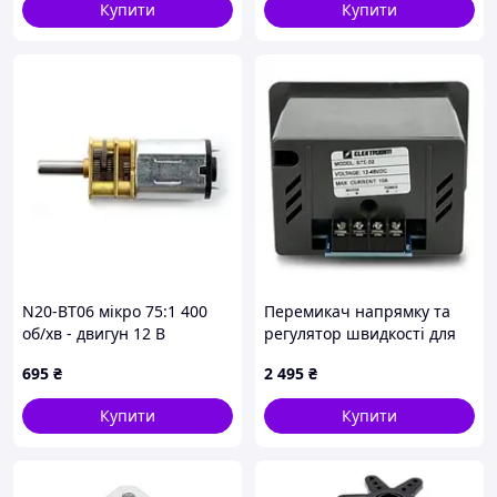
Купити
Купити
52 об/хв
N20-BT06 мікро 75:1 400
Перемикач напрямку та
об/хв - двигун 12 В
регулятор швидкості для
електричних приводів -
695
₴
2 495
₴
STE-02
Купити
Купити