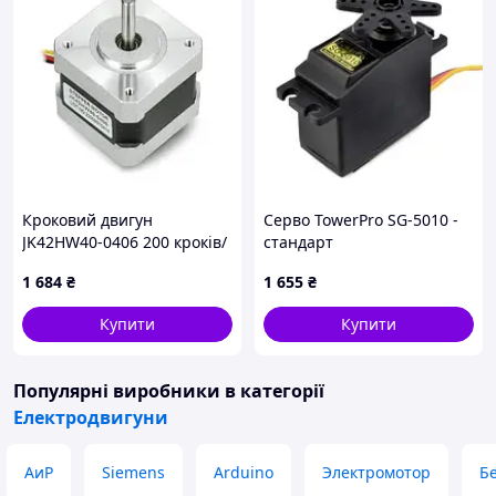
Кроковий двигун
Серво TowerPro SG-5010 -
JK42HW40-0406 200 кроків/
стандарт
об 12V/0.4A/0.25Nm
1 684
₴
1 655
₴
Купити
Купити
Популярні виробники
в категорії
Електродвигуни
АиР
Siemens
Arduino
Электромотор
Б