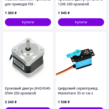
для приводів FDI -
1206 200 кроків/об
Elektrobim
3.6V/1.2A/0.27Nm
1 303
₴
1 545
₴
Купити
Купити
Кроковий двигун JK42HS40-
Цифровий сервопривід
0504 200 кроків/об
Waveshare 35 кг-см з
12V/0.5A/0.43Nm
великим крутним
2 243
₴
1 538
₴
моментом 180° -
гігантський сервопривід