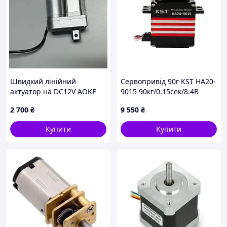
Швидкий лінійний
Сервопривід 90г KST HA20-
актуатор на DC12V AOKE
9015 90кг/0.15сек/8.4В
AK-SY-A02B, хід штока 200
цифровий
2 700
₴
9 550
₴
мм
Купити
Купити