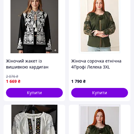
Жіночий жакет із
Жіноча сорочка етнічна
вишивкою кардиган
4Профі Лелека 3XL
піджак чорно білий
8B6P13870
2 076
₴
базовий класичний із
1 669
₴
1 790
₴
кашеміру на завязці
Shopingo
Купити
Купити