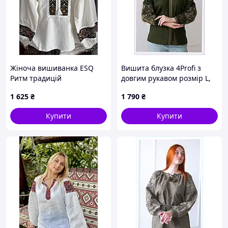
Жіноча вишиванка ESQ
Вишита блузка 4Profi з
Ритм традицій
довгим рукавом розмір L,
86P1387C1
1 625
₴
1 790
₴
Купити
Купити