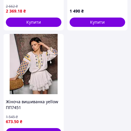
50 52 54 56 58 60
8613BB860
2 662
₴
2 369
.18
₴
1 490
₴
Купити
Купити
Жіноча вишиванка yellow
ПП7451
1 545
₴
673
.50
₴