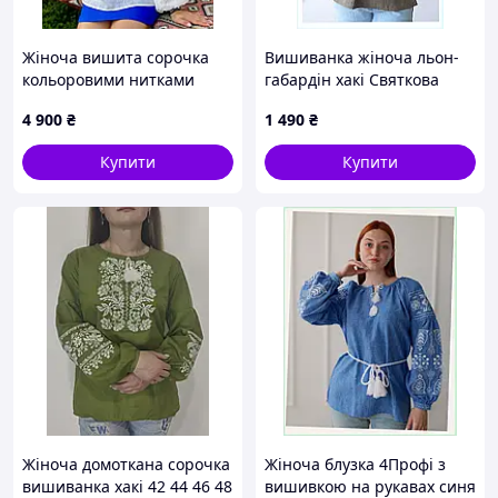
Жіноча вишита сорочка
Вишиванка жіноча льон-
кольоровими нитками
габардін хакі Святкова
SVZH1, S, 100% льон,
4Profi 2XL(48), A86138K6B3
4 900
₴
1 490
₴
Жінкам
Купити
Купити
Жіноча домоткана сорочка
Жіноча блузка 4Профі з
вишиванка хакі 42 44 46 48
вишивкою на рукавах синя