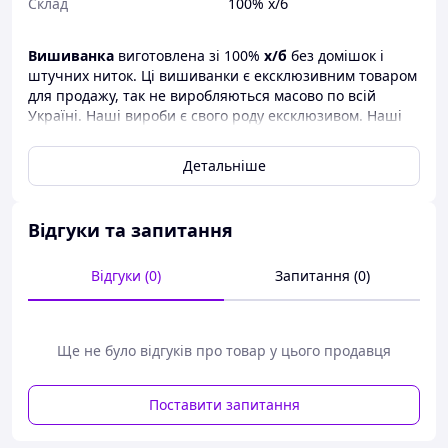
Склад
100% х/б
Вишиванка
виготовлена зі 100%
х/б
без домішок і
штучних ниток. Ці вишиванки є ексклюзивним товаром
для продажу, так не виробляються масово по всій
Україні. Наші вироби є свого роду ексклюзивом. Наші
вишивки продаються
від виробника
. Тому торгівлю
відбувається як гуртом, так і в роздріб.
Детальніше
Вишиванка виготовлена із натурального
х/б
без
жодних домішок і штучних ниток. Дані вишиванки
являються екслюзивним товаром для продажу оскільки
Відгуки та запитання
не виготовляються масово по всій Україні, тому наші
вироби у своєму роду є ексклюзивом. Наші вишиванки
Відгуки (0)
Запитання (0)
продаються від виробника. Тому торгівля відбувається
як оптом, так і вроздріб.
Таблиця розмірів
Ще не було відгуків про товар у цього продавця
Розмір
Довжина
Ширина
42
Поставити запитання
70 см
42 см
44
70 см
44 см