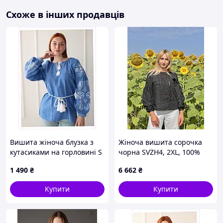
46
70 см
46 см
Схоже в інших продавців
48
70 см
48 см
50
70 см
50 см
52
70 см
52 см
54
70 см
54 см
56(+50 грн)
70 см
56 см
58(+50 грн)
70 см
58 см
60(+100 грн)
70 см
60 см
Вишита жіноча блузка з
Жіноча вишита сорочка
кутасиками на горловині S
чорна SVZH4, 2XL, 100%
8HK613X860
льон, Жінкам
1 490
₴
6 662
₴
Купити
Купити