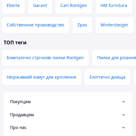
Eberle
Garant
Carl Rontgen
HM furnitura
Собственное производство
Zpas
Wintersteiger
ТОП теги
Біметалічні стрічкові пилки Rontgen
Пилки для різанн
Неіржавкий хомут для кріплення
Еліптичні днища
Покупцям
Продавцям
Про нас