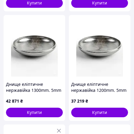
80 - 120
4
55-100
4/6
Купити
Купити
120 - 200
3
80-150
3/4
200 - 400
2
120-350
2/3
300 - 700
1,25
250-500
1.5/2
> 600
0,75
300-600
1.1/1.6
>500
0.75/1.25
Днище еліптичне
Днище еліптичне
нержавійка 1300mm. 5mm
нержавійка 1200mm. 5mm
42 871
₴
37 219
₴
Купити
Купити