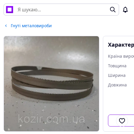
Гнуті металовироби
Характе
Країна виро
Товщина
Ширина
Довжина