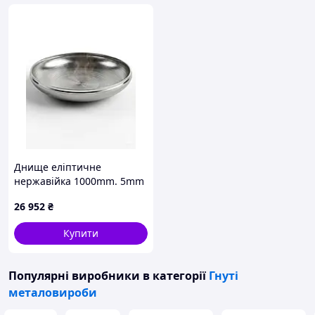
Днище еліптичне
нержавійка 1000mm. 5mm
26 952
₴
Купити
Популярні виробники
в категорії
Гнуті
металовироби